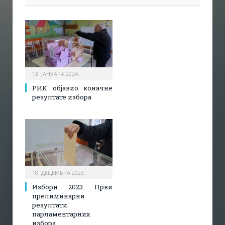
13. ЈАНУАРА 2024.
РИК објавио коначне
резултате избора
18. ДЕЦЕМБРА 2023.
Избори 2023: Први
прелиминарни
резултати
парламентарних
избора