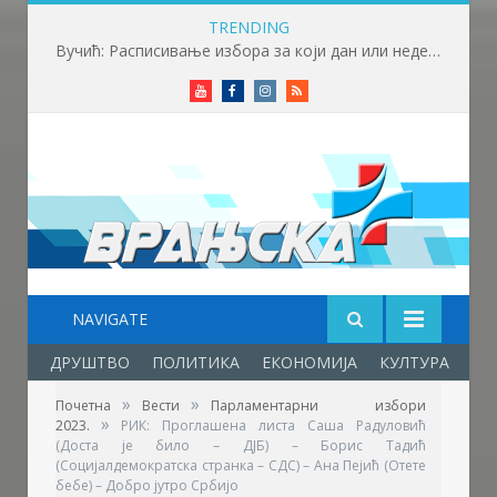
TRENDING
Вучић: Спортски камп „Србија те зове“ је доказ да љубав према нашој земљи нема границе
Youtube
Facebook
Instagram
RSS
NAVIGATE
ДРУШТВО
ПОЛИТИКА
ЕКОНОМИЈА
КУЛТУРА
ОБ
»
»
Почетна
Вести
Парламентарни избори
»
2023.
РИК: Проглашена листa Саша Радуловић
(Доста је било – ДЈБ) – Борис Тадић
(Социјалдемократска странка – СДС) – Ана Пејић (Отете
бебе) – Добро јутро Србијо