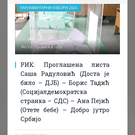
ПАРЛАМЕНТАРНИ ИЗБОРИ 2023.
Фото: Врањска плус
РИК: Проглашена листa
Саша Радуловић (Доста је
било – ДЈБ) – Борис Тадић
(Социјалдемократска
странка – СДС) – Ана Пејић
(Отете бебе) – Добро јутро
Србијо