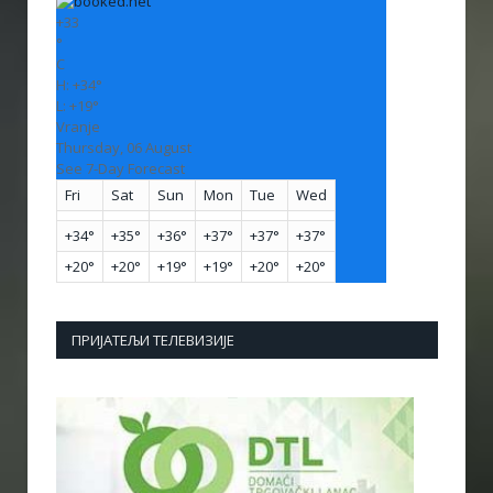
+
33
°
C
H:
+
34°
L:
+
19°
Vranje
Thursday, 06 August
See 7-Day Forecast
Fri
Sat
Sun
Mon
Tue
Wed
+
34°
+
35°
+
36°
+
37°
+
37°
+
37°
+
20°
+
20°
+
19°
+
19°
+
20°
+
20°
ПРИЈАТЕЉИ ТЕЛЕВИЗИЈЕ