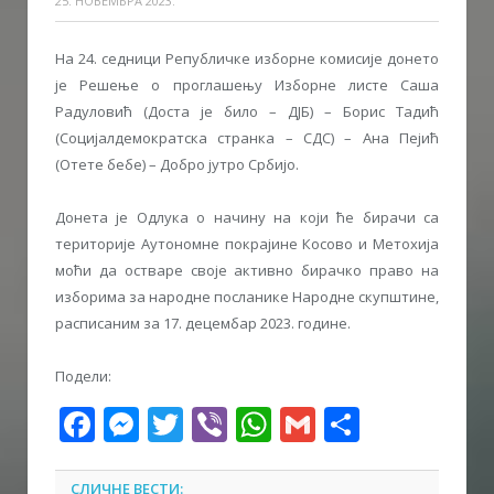
25. НОВЕМБРА 2023.
На 24. седници Републичке изборне комисије донето
је Решење о проглашењу Изборне листе Саша
Радуловић (Доста је било – ДЈБ) – Борис Тадић
(Социјалдемократска странка – СДС) – Ана Пејић
(Отете бебе) – Добро јутро Србијо.
Донета је Одлука о начину на који ће бирачи са
територије Аутономне покрајине Косово и Метохија
моћи да остваре своје активно бирачко право на
изборима за народне посланике Народне скупштине,
расписаним за 17. децембар 2023. године.
Подели:
Facebook
Messenger
Twitter
Viber
WhatsApp
Gmail
Share
СЛИЧНЕ ВЕСТИ: