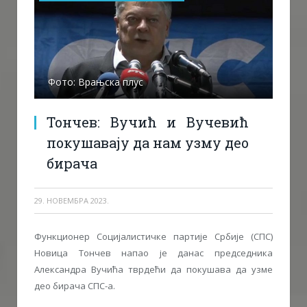
Фото: Врањска плус
Тончев: Вучић и Вучевић
покушавају да нам узму део
бирача
29. НОВЕМБРА 2023.
Функционер Социјалистичке партије Србије (СПС)
Новица Тончев напао је данас председника
Александра Вучића тврдећи да покушава да узме
део бирача СПС-а.