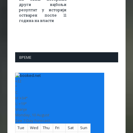
други најбољи
резултат у историји
остварен после 11
година на власти
ВРЕМЕ
+
32
°
C
H:
+
34°
L:
+
19°
Vranje
Monday, 10 August
See 7-Day Forecast
Tue
Wed
Thu
Fri
Sat
Sun