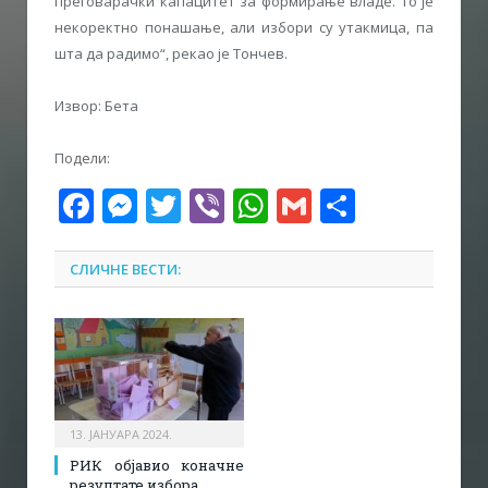
преговарачки капацитет за формирање владе. То је
некоректно понашање, али избори су утакмица, па
шта да радимо“, рекао је Тончев.
Извор: Бета
Подели:
Facebook
Messenger
Twitter
Viber
WhatsApp
Gmail
Share
СЛИЧНЕ ВЕСТИ:
13. ЈАНУАРА 2024.
РИК објавио коначне
резултате избора