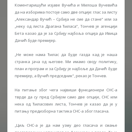
Коментаришући изјаве Вучића и Милоша Вучевића
да на изборима постоје само две опције: глас за листу
„Александар Вучић – Србија не сме да стане“ или за
„неку од листа Драгана Ђиласа“, Тончев је агенцији
Бета казао да је за Србију најбоља опција да Ивица
Дачић буде премијер.
„Не може нама Ђилас да буде газда кад је наша
странка јача од његове. Ми имамо своју политику,
план и програм и за Србију је најбоље да Дачић буде
премијер, а Вучић председник“, рекао је Тончев.
На питање због чега највиши функционери СНС-а
тврде да су пред Србијом само две опције, СНС или
нека од Ђиласових листа, Тончев је казао да је у
питању предизборна тактика СНС-а због гласача.
„Циљ СНС-а је да нам узму део гласача и смање