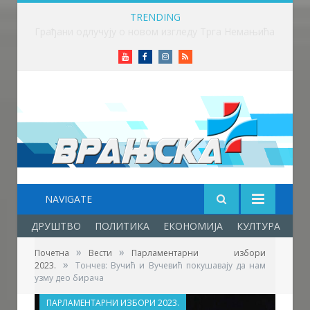
TRENDING
Грађани одлучују о новом изгледу Трга Немањића
Youtube
Facebook
Instagram
RSS
NAVIGATE
ДРУШТВО
ПОЛИТИКА
ЕКОНОМИЈА
КУЛТУРА
ОБ
»
»
Почетна
Вести
Парламентарни избори
»
2023.
Тончев: Вучић и Вучевић покушавају да нам
узму део бирача
ПАРЛАМЕНТАРНИ ИЗБОРИ 2023.