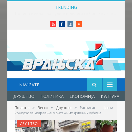
TRENDING
Почео семинар за судије и делегате Српске лиге „Исток“ у Крушевцу
Youtube
Facebook
Instagram
RSS
NAVIGATE
ДРУШТВО
ПОЛИТИКА
ЕКОНОМИЈА
КУЛТУРА
ОБ
»
»
»
Почетна
Вести
Друштво
Расписан Јавни
конкурс за издавање монтажних дрвених кућица
ДРУШТВО