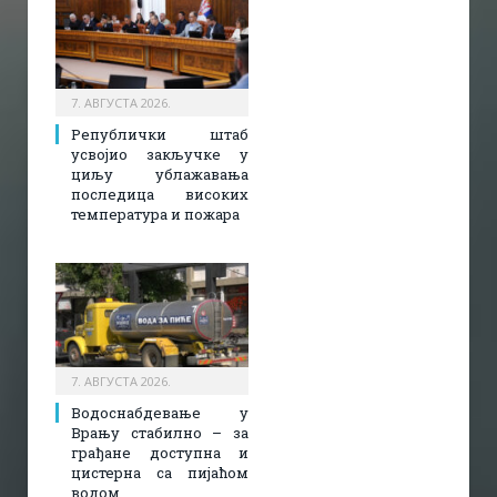
7. АВГУСТА 2026.
Републички штаб
усвојио закључке у
циљу ублажавања
последица високих
температура и пожара​
7. АВГУСТА 2026.
Водоснабдевање у
Врању стабилно – за
грађане доступна и
цистерна са пијаћом
водом