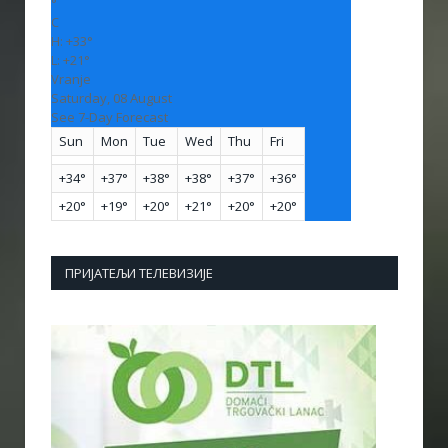
°
C
H:
+
33°
L:
+
21°
Vranje
Saturday, 08 August
See 7-Day Forecast
Sun
Mon
Tue
Wed
Thu
Fri
+
34°
+
37°
+
38°
+
38°
+
37°
+
36°
+
20°
+
19°
+
20°
+
21°
+
20°
+
20°
ПРИЈАТЕЉИ ТЕЛЕВИЗИЈЕ