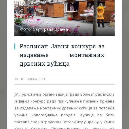
Фото: Сајт града Врања
Расписан Јавни конкурс за
издавање монтажних
дрвених кућица
30. НОВЕМБРА 2023.
ЈУ „Туристичка организација града Врања“ расписала
је Јавни конкурс ради прикупљања писаних пријава
за издавање монтажних дрвених кућица за потребе
уличне новогодишње продаје. Кућице ће бити
постављене на градском шеталишту у Врању, у Улици
Краља Стефана Првовенчаног, на потезу од