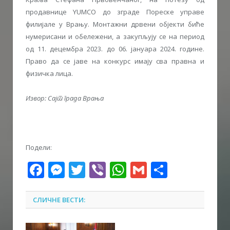
продавнице YUMCO до зграде Пореске управе
филијале у Врању. Монтажни дрвени објекти биће
нумерисани и обележени, а закупљују се на период
од 11. децембра 2023. до 06. јануара 2024. године.
Право да се јаве на конкурс имају сва правна и
физичка лица.
Извор: Сајт града Врања
Подели:
Facebook
Messenger
Twitter
Viber
WhatsApp
Gmail
Share
СЛИЧНЕ ВЕСТИ: