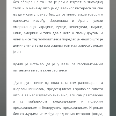
без обзира на то што је реч о изузетно значајној
теми и о нечему што је од великог интереса за све
људе у свету, рекао бих да се много више говори о
односима између Израелаца и Арапа, улози
Американаца, Украјини, Русији, Венецуели, Гвајани,
Кини, Америци и тако даље него о свему другом. И
чини ми се тај геополитички поредак је нешто што је
доминантна тема иза зидова или иза завесе“, рекао
је он.
Вучић је истакао да је у вези са геополитичким
питањима имао важне састанке.
„Дуго, дуго, више од пола сата сам разговарао са
Шарлом Мишелом, председником Европског савета
што је за нас изузетно значајно, али сам разговарао
и са мађарском председницом и пољским
председником и белоруским председником. И рекао
бих са људима из Међународног монетарног фонда,