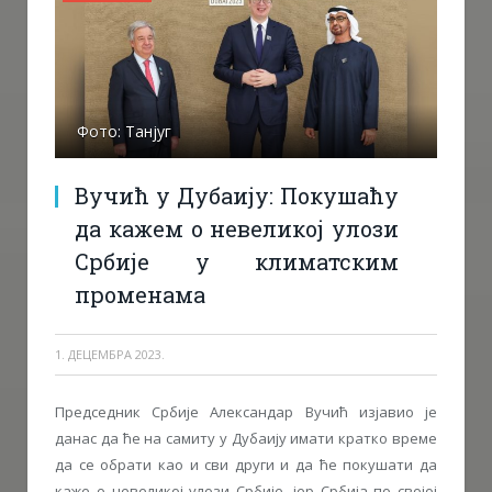
Фото: Танјуг
Вучић у Дубаију: Покушаћу
да кажем о невеликој улози
Србије у климатским
променама
1. ДЕЦЕМБРА 2023.
Председник Србије Александар Вучић изјавио је
данас да ће на самиту у Дубаију имати кратко време
да се обрати као и сви други и да ће покушати да
каже о невеликој улози Србије, јер Србија по својој