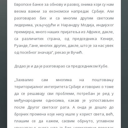
Европске банке за обнову и развој, онима који су нам
веома важни за економски напредак Србије. Али
разговарао бих и са многим другим светским
лидерима, укључујући и Нарандру Модија, индијског
премијера, много наших пријатеља из Африке, дакле,
са различитих страна, од председника Кеније,
Руанде, Гане, многих других, дакле, што је за нас увек
од посебног значаја“, рекао је Вучић.
Додао је и да је разговарао са председником Кубе.
„Захвалио сам многима на поштовању
територијалног интегритета Србије и говорио о томе
да се решавају сви проблеми, потребан је ред у
међународним односима, какав је успостављен
после Другог светског рата. А онда је дошло до
бројних промена које нису ишле у корист света, већ,
плашим се да кажем, сасвим обрнуто, углавном
урушавање онога што је био нормативни поредак