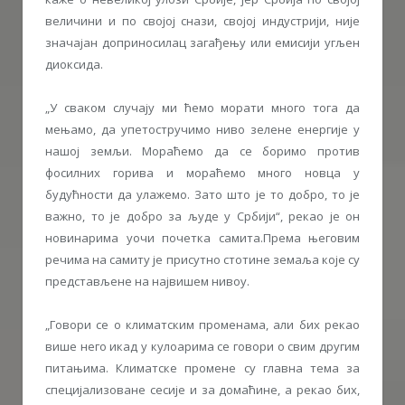
величини и по својој снази, својој индустрији, није
значајан доприносилац загађењу или емисији угљен
диоксида.
„У сваком случају ми ћемо морати много тога да
мењамо, да упетостручимо ниво зелене енергије у
нашој земљи. Мораћемо да се боримо против
фосилних горива и мораћемо много новца у
будућности да улажемо. Зато што је то добро, то је
важно, то је добро за људе у Србији“, рекао је он
новинарима уочи почетка самита.Према његовим
речима на самиту је присутно стотине земаља које су
представљене на највишем нивоу.
„Говори се о климатским променама, али бих рекао
више него икад у кулоарима се говори о свим другим
питањима. Климатске промене су главна тема за
специјализоване сесије и за домаћине, а рекао бих,