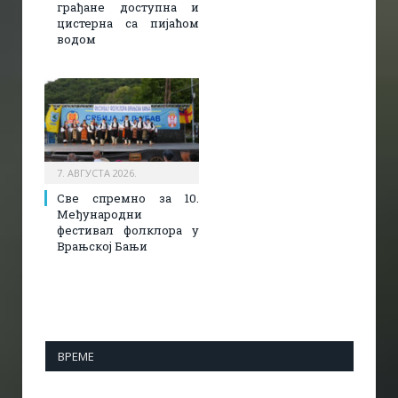
грађане доступна и
цистерна са пијаћом
водом
7. АВГУСТА 2026.
Све спремно за 10.
Међународни
фестивал фолклора у
Врањској Бањи
ВРЕМЕ