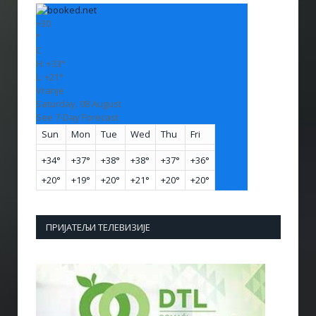
+
30
°
C
H:
+
33°
L:
+
21°
Vranje
Saturday, 08 August
See 7-Day Forecast
Sun
Mon
Tue
Wed
Thu
Fri
+
34°
+
37°
+
38°
+
38°
+
37°
+
36°
+
20°
+
19°
+
20°
+
21°
+
20°
+
20°
ПРИЈАТЕЉИ ТЕЛЕВИЗИЈЕ