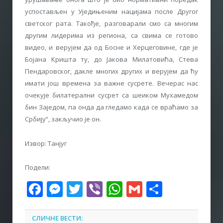
успостављен у Уједињеним нацијама после Другог
светског рата. Такође, разговарали смо са многим
другим лидерима из региона, са свима се готово
видео, и верујем да од Босне и Херцеговине, где је
Бојана Кришта ту, до Јакова Милатовића, Стева
Пендаровског, дакле многих других и верујем да ћу
имати још времена за важне сусрете. Вечерас нас
очекује билатерални сусрет са шеиком Мухамедом
бин Заједом, па онда да гледамо када се враћамо за
Србију“, закључио је он.
Извор: Танјуг
Подели:
Facebook
Messenger
Twitter
Viber
WhatsApp
Gmail
Share
СЛИЧНЕ ВЕСТИ: