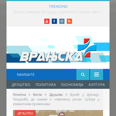
TRENDING
Почео семинар за судије и делегате Српске лиге „Исток“ у Крушевцу
Youtube
Facebook
Instagram
RSS
NAVIGATE
ДРУШТВО
ПОЛИТИКА
ЕКОНОМИЈА
КУЛТУРА
ОБ
»
»
»
Почетна
Вести
Друштво
Вучић у Дубаију:
Покушаћу да кажем о невеликој улози Србије у
климатским променама
ДРУШТВО