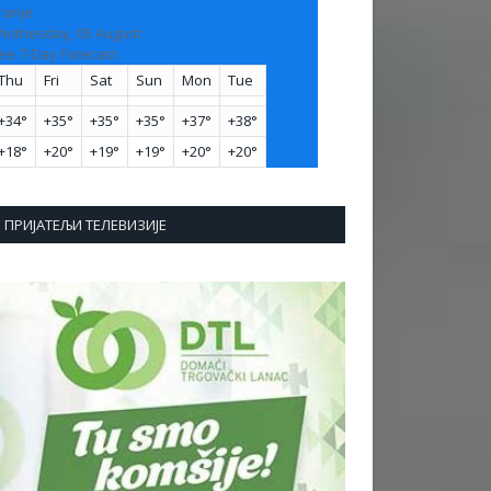
ranje
ednesday, 05 August
ee 7-Day Forecast
Thu
Fri
Sat
Sun
Mon
Tue
+
34°
+
35°
+
35°
+
35°
+
37°
+
38°
+
18°
+
20°
+
19°
+
19°
+
20°
+
20°
ПРИЈАТЕЉИ ТЕЛЕВИЗИЈЕ