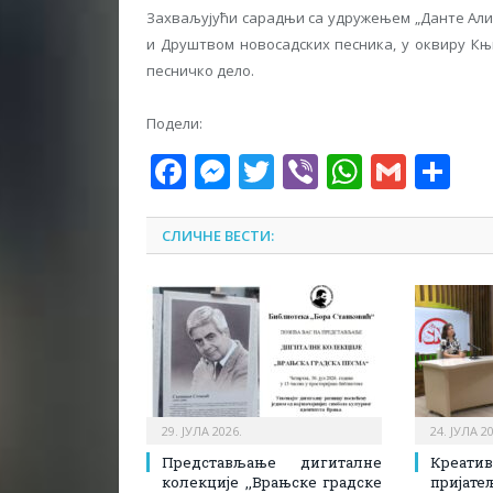
Захваљујући сарадњи са удружењем „Данте Алиг
и Друштвом новосадских песника, у оквиру Књ
песничко дело.
Подели:
Facebook
Messenger
Twitter
Viber
WhatsA
Gmai
Sh
СЛИЧНЕ ВЕСТИ:
29. ЈУЛА 2026.
24. ЈУЛА 2
Представљање дигиталне
Креати
колекције ,,Врањске градске
пријате