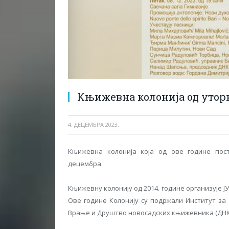
Књижевна колонија од уторк
4. ДЕЦЕМБРА 2023.
Књижевна колонија која од ове године пост
децембра.
Књижевну колонију од 2014. године организује 
Ове године Колонију су подржали Институт за 
Врање и Друштво новосадских књижевника (ДНК