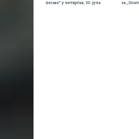
песме“ у четвртак, 30. јула
за ,,Зла