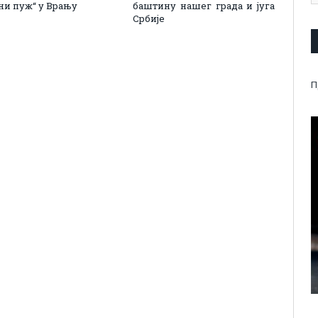
тни пуж“ у Врању
баштину нашег града и југа
Србије
П