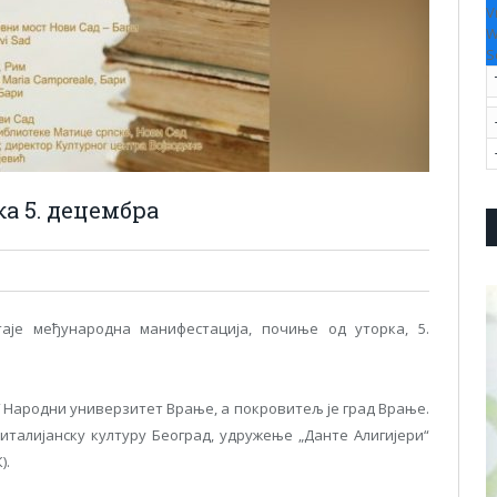
V
W
S
а 5. децембра
аје међународна манифестација, почиње од уторка, 5.
ЈУ Народни универзитет Врање, а покровитељ је град Врање.
италијанску културу Београд, удружење „Данте Алигијери“
).