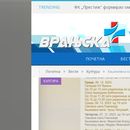
TRENDING
ПОЧЕТНА
ВЕС
»
»
»
-
Почетна
Вести
Култура
Књижевна ко
КУЛТУРА