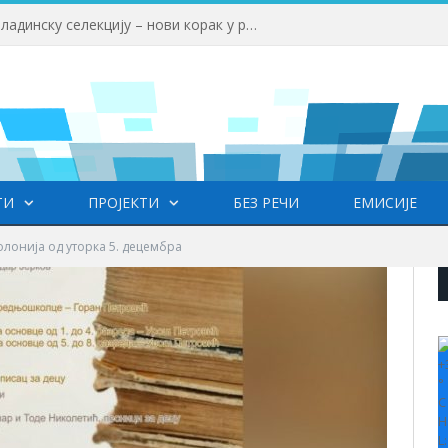
Факултет српских студија објављује позив за ангажовање лектора српског језика на Универзитету ,,HISU“ у Кини
ТИ
ПРОЈЕКТИ
БЕЗ РЕЧИ
ЕМИСИЈЕ
лонија од уторка 5. децембра
+
°
C
H
L