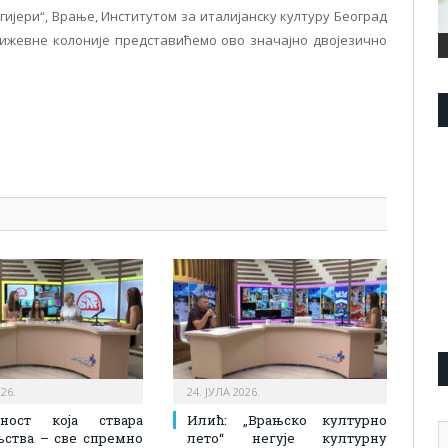
ијери“, Врање, Институтом за италијанску културу Београд
ижевне колоније представићемо ово значајно двојезично
pp
l
are
026.
24. ЈУЛА 2026.
вност која ствара
Илић: „Врањско културно
А
љства – све спремно
лето“ негује културну