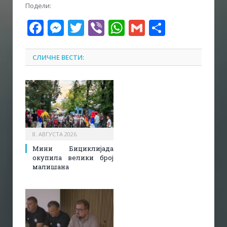
Подели:
Facebook
Messenger
Twitter
Viber
WhatsApp
Gmail
Share
СЛИЧНЕ ВЕСТИ:
8. АВГУСТА 2026.
Мини Бициклијада
окупила велики број
малишана