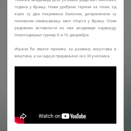
година у Врању. Нови уређени терени за тенис од
којих су два покривена балоном, доприненели су
поновном оживљавању овог спорта у Врању. Осим
редовних активности из ове академије најављују
Новогодишњи турнир 9. и 10. децембра.
Играчи ће имати прилику за размену искустава и
вештина, а за сада је пријављено око 30 учесника.