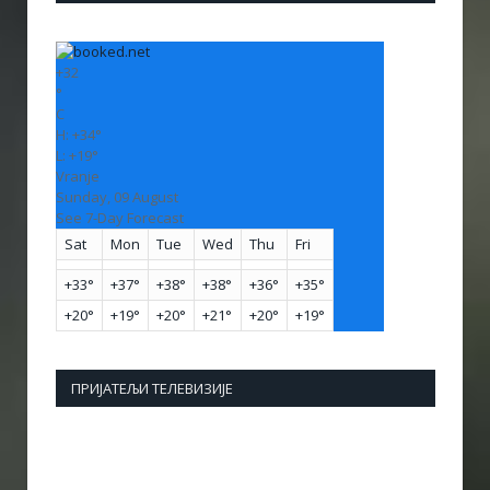
+
32
°
C
H:
+
34°
L:
+
19°
Vranje
Sunday, 09 August
See 7-Day Forecast
Sat
Mon
Tue
Wed
Thu
Fri
+
33°
+
37°
+
38°
+
38°
+
36°
+
35°
+
20°
+
19°
+
20°
+
21°
+
20°
+
19°
ПРИЈАТЕЉИ ТЕЛЕВИЗИЈЕ