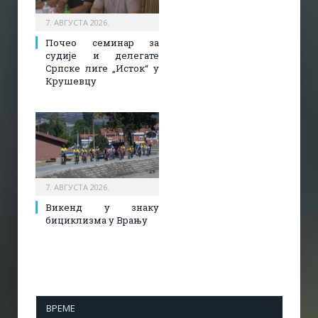
7. АВГУСТА 2026.
Почео семинар за
судије и делегате
Српске лиге „Исток“ у
Крушевцу
7. АВГУСТА 2026.
Викенд у знаку
бициклизма у Врању
ВРЕМЕ