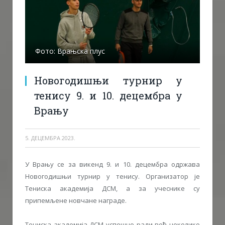
Фото: Врањска плус
Новогодишњи турнир у
тенису 9. и 10. децембра у
Врању
5. ДЕЦЕМБРА 2023.
У Врању се за викенд 9. и 10. децембра одржава
Новогодишњи турнир у тенису. Организатор је
Тениска академија ДСМ, а за учеснике су
припемљене новчане награде.
Тениска академија ДСМ успешно ради већ неколико