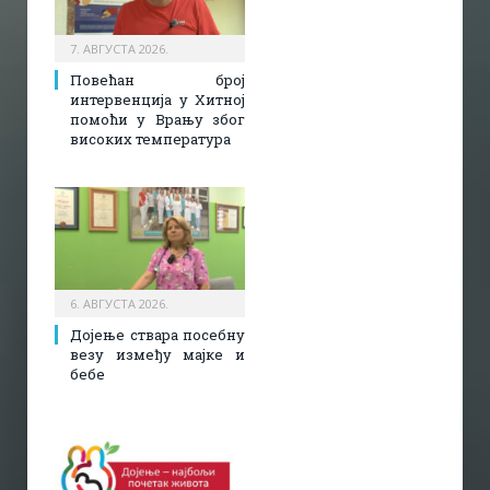
7. АВГУСТА 2026.
Повећан број
интервенција у Хитној
помоћи у Врању због
високих температура
6. АВГУСТА 2026.
Дојење ствара посебну
везу између мајке и
бебе