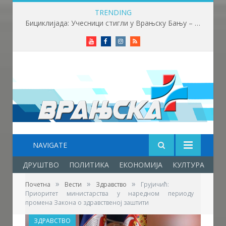
TRENDING
Бициклијада: Учесници стигли у Врањску Бању – почела трка до бране Првонек
Youtube
Facebook
Instagram
RSS
NAVIGATE
ДРУШТВО
ПОЛИТИКА
ЕКОНОМИЈА
КУЛТУРА
ОБ
»
»
»
Почетна
Вести
Здравство
Грујичић:
Приоритет министарства у наредном периоду
промена Закона о здравственој заштити
ЗДРАВСТВО