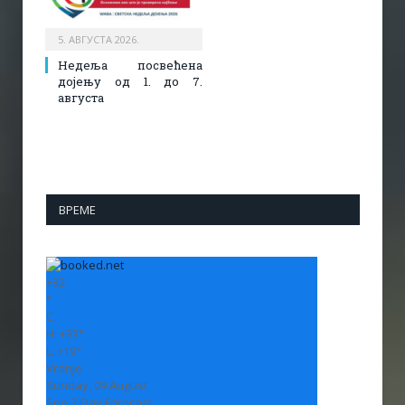
5. АВГУСТА 2026.
Недеља посвећена
дојењу од 1. до 7.
августа
ВРЕМЕ
+
32
°
C
H:
+
33°
L:
+
19°
Vranje
Sunday, 09 August
See 7-Day Forecast