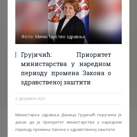
Фото: Министарство здравља
Грујичић: Приоритет
министарства у наредном
периоду промена Закона о
здравственој заштити
6. ДЕЦЕМБРА 2023.
Министарка здравља Даница Грујичић поручила је
данас да је приоритет министарства у наредном
периоду промена Закона о здравственој заштити.