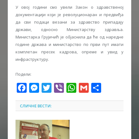
У овој години смо увели Закон о здравственој
документацији који је револуционаран и предвиђа
да сви подаци везани за здравство припадају
држави, односно Министарству здравља.
Министарка Грујичић је објаснила да ће од наредне
године држава и министарство по први пут имати
комплетан пресек кадрова, опреме и увид у
инфраструктуру.
Подели:
Facebook
Messenger
Twitter
Viber
WhatsApp
Gmail
Share
СЛИЧНЕ ВЕСТИ: