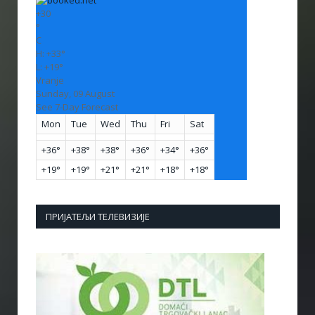
+
30
°
C
H:
+
33°
L:
+
19°
Vranje
Sunday, 09 August
See 7-Day Forecast
Mon
Tue
Wed
Thu
Fri
Sat
+
36°
+
38°
+
38°
+
36°
+
34°
+
36°
+
19°
+
19°
+
21°
+
21°
+
18°
+
18°
ПРИЈАТЕЉИ ТЕЛЕВИЗИЈЕ