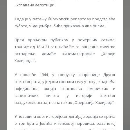
,,Успавана лепотица“.
Када је у питању биоскопски репертоар предстојеће
суботе, 9. децембра, биће приказана два филма.
Пред врањском публиком у вечерњим сатима,
тачније од 18 и 21 сат, наћи ће се још једно филмско
остварење домаће кинематографије ,,Хероји
Халијарда“.
У пролеће 1944, у тренутку завршнице Другог
светског рата, у једном српском селу у току је највећа
појединачна акција спасавања америчких и
савезничких пилота у историји светског
ваздухопловства, позната као „Операција Халијард“.
У позадини овог историјског догађаја одвија се прича
о три брата Јовића и њиховој породици, разапетој