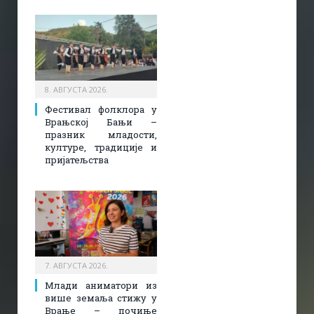
8. АВГУСТА 2026.
Фестивал фолклора у
Врањској Бањи –
празник младости,
културе, традиције и
пријатељства
7. АВГУСТА 2026.
Млади аниматори из
више земаља стижу у
Врање – почиње