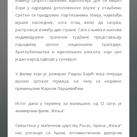
између супротстављених идеологија. Док се Мирко
бори у одредима Југословенске војске у отаџбини,
Сретен се придружио партизанима. Илија, најмлађи
мушки наследник, кога отац жели да сачува,
растрзан је између две стране. Сага о њима и њихове
индивидуалне трагичне судбине представљају
парадигму српске националне трагедије,
братоубилаштва и идеолошких раскола, који цео
један народ одводе у суноврат.
У филму који је режирао Радош Бајић игра плејада
врсних српских глумаца, на челу са недавно
преминулим Жарком Лаушевићем.
Истог дана у термину за малишане, од 12 сати, је
анимирани филм ..Жеља“.
Смештена у магичном царству Росас, прича „Жеља“
нас упознаје са Ашом, оптимистичном девојком