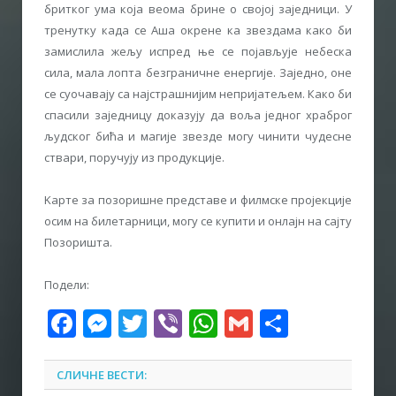
бритког ума која веома брине о својој заједници. У
тренутку када се Аша окрене ка звездама како би
замислила жељу испред ње се појављује небеска
сила, мала лопта безграничне енергије. Заједно, оне
се суочавају са најстрашнијим непријатељем. Како би
спасили заједницу доказују да воља једног храброг
људског бића и магије звезде могу чинити чудесне
ствари, поручују из продукције.
Kарте за позоришне представе и филмске пројекције
осим на билетарници, могу се купити и онлајн на сајту
Позоришта.
Подели:
Facebook
Messenger
Twitter
Viber
WhatsApp
Gmail
Share
СЛИЧНЕ ВЕСТИ: