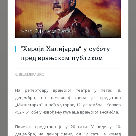
Фото: Сајт града Врања
“Хероји Халијарда“ у суботу
пред врањском публиком
6. ДЕЦЕМБРА 2023.
На репертоару врањског театра у петак, 8.
децембра, на вечерњој сцени је представа
,,Министарка“, а већ у уторак, 12. децембра, ,,Кеплер
452 – Б“, обе у извођењу глумаца врањског ансамбла.
Почетак представа је у 20 сати. У недељу, 10.
децембра, на дечјој сцени, од 12 сати је комад