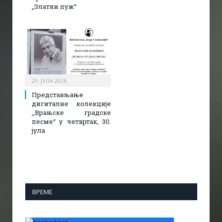
„Златни пуж“
29. ЈУЛА 2026.
Представљање
дигиталне колекције
,,Врањске градске
песме“ у четвртак, 30.
јула
ВРЕМЕ