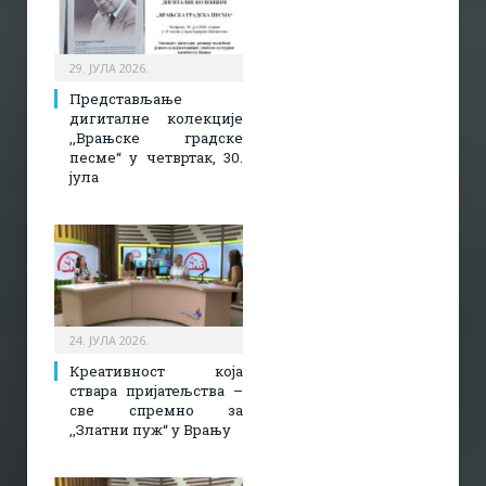
29. ЈУЛА 2026.
Представљање
дигиталне колекције
,,Врањске градске
песме“ у четвртак, 30.
јула
24. ЈУЛА 2026.
Креативност која
ствара пријатељства –
све спремно за
,,Златни пуж“ у Врању