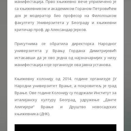
манифестација. Прво књижевно вече уприличено је
са књижевником и академиком Гораном Петровићем
док је модератор био професор на Филолошком
факултету Универзитета у Београду и књижевни
критичар проф. др Александар Јерков.
Присутнима се обратила директорка Народног
универзитета у Врању Гордана Димитријевић
истакавши да је ово једна од најзначајнијих у низу
манифестација које организује ова јавна установа.
Књижевну колонију од 2014. године организује ЈУ
Народни универзитет Врање, а покровитељ је град
Врање. Ове године Колонију су подржали Институт за
италијанску културу Београд, удружење „Данте
Алигијери“ Врање и Друштво новосадских
књижевника (ДНК).