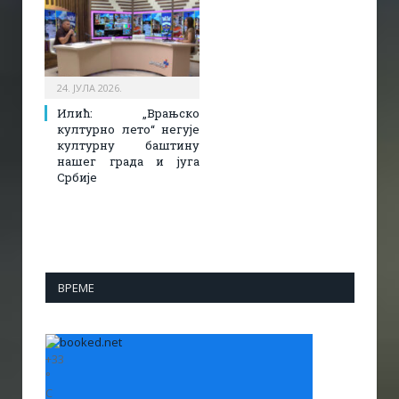
24. ЈУЛА 2026.
Илић: „Врањско
културно лето“ негује
културну баштину
нашег града и југа
Србије
ВРЕМЕ
+
33
°
C