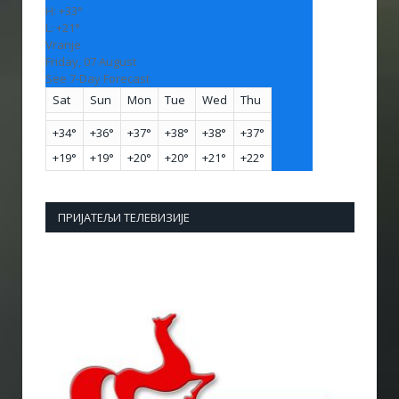
H:
+
33°
L:
+
21°
Vranje
Friday, 07 August
See 7-Day Forecast
Sat
Sun
Mon
Tue
Wed
Thu
+
34°
+
36°
+
37°
+
38°
+
38°
+
37°
+
19°
+
19°
+
20°
+
20°
+
21°
+
22°
ПРИЈАТЕЉИ ТЕЛЕВИЗИЈЕ