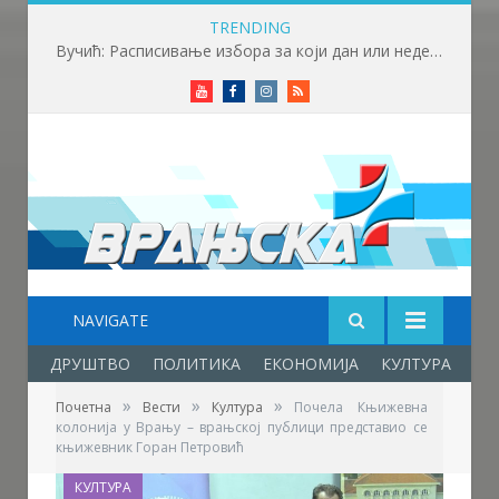
TRENDING
Вучић: Расписивање избора за који дан или недељу
Youtube
Facebook
Instagram
RSS
NAVIGATE
ДРУШТВО
ПОЛИТИКА
ЕКОНОМИЈА
КУЛТУРА
ОБ
»
»
»
Почетна
Вести
Култура
Почела Књижевна
колонија у Врању – врањској публици представио се
књижевник Горан Петровић
КУЛТУРА