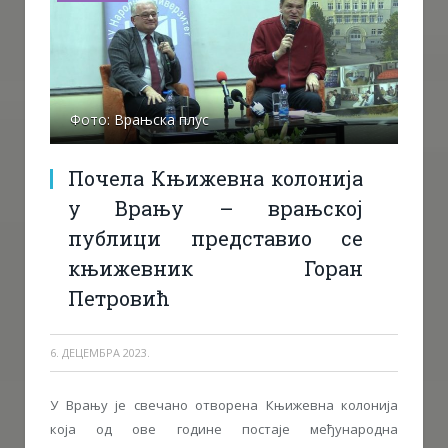
Фото: Врањска плус
Почела Књижевна колонија
у Врању – врањској
публици представио се
књижевник Горан
Петровић
6. ДЕЦЕМБРА 2023.
У Врању је свечано отворена Књижевна колонија
која од ове године постаје међународна