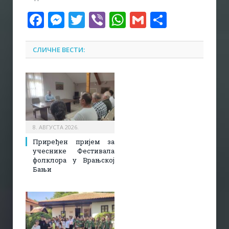
Facebook
Messenger
Twitter
Viber
WhatsApp
Gmail
Share
СЛИЧНЕ ВЕСТИ:
8. АВГУСТА 2026.
Приређен пријем за
учеснике Фестивала
фолклора у Врањској
Бањи