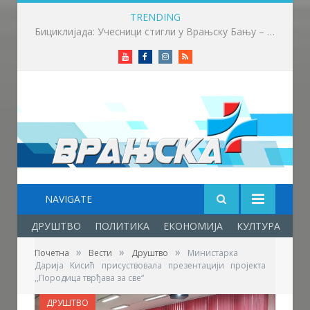
TRENDING
Више од 100 бициклиста возило до Врањске Бање
Youtube
Facebook
Instagram
RSS
NAVIGATE
ДРУШТВО
ПОЛИТИКА
ЕКОНОМИЈА
КУЛТУРА
ОБ
»
»
»
Почетна
Вести
Друштво
Министарка
Дарија Кисић присуствовала презентацији пројекта
,,Породица тврђава за све“
ДРУШТВО