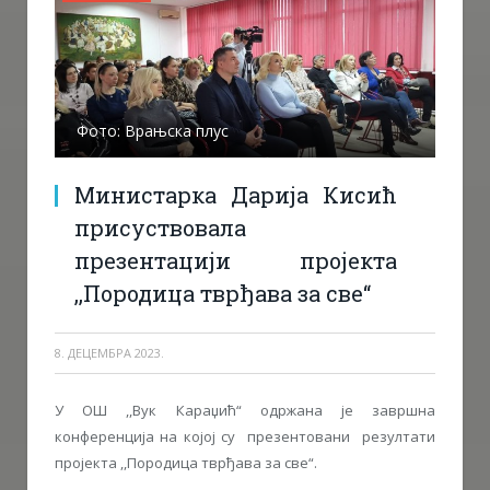
Фото: Врањска плус
Министарка Дарија Кисић
присуствовала
презентацији пројекта
,,Породица тврђава за све“
8. ДЕЦЕМБРА 2023.
У ОШ ,,Вук Караџић“ одржана је завршна
конференција на којој су презентовани резултати
пројекта ,,Породица тврђава за све“.