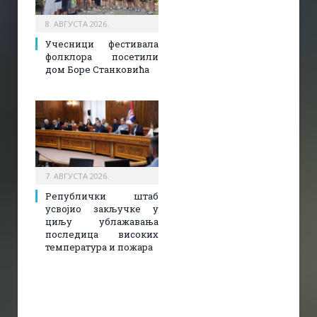
8. АВГУСТА 2026.
Учесници фестивала
фолклора посетили
дом Боре Станковића
7. АВГУСТА 2026.
Републички штаб
усвојио закључке у
циљу ублажавања
последица високих
температура и пожара​