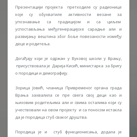
Презентацији пројекта претходиле су радионице
које су обухватиле активности везане за
упознавање са традицијом и са циљем
успостављања међугенерацијске сарадње али и
развијању вештина због боље повезаности између
деце и родитеља.
Догађају који је одржан у Вуковој школи у Врању,
присуствовала је Дарија Kисић, министарка за бригу
о породици и демографију.
Зорица Јовић, чланица Привременог органа града
Врања захвалила се пре свега свој деци као и
њиховим родитељима али и свима осталима који су
учествовали на овом пројекту и са поносом истакла
да је породица стуб сваког друштва.
Породица је и стуб функционисања, додала је