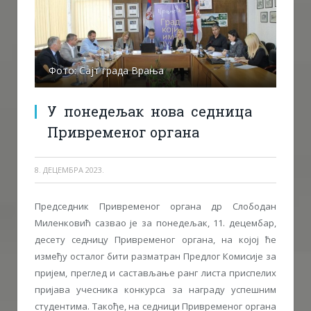
Фото: Сајт града Врања
У понедељак нова седница
Привременог органа
8. ДЕЦЕМБРА 2023.
Председник Привременог органа др Слободан
Миленковић сазвао је за понедељак, 11. децембар,
десету седницу Привременог органа, на којој ће
између осталог бити разматран Предлог Комисије за
пријем, преглед и састављање ранг листа приспелих
пријава учесника конкурса за награду успешним
студентима. Такође, на седници Привременог органа