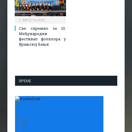
7. АВГУСТА 2026.
Све спремно за 10.
Међународни
фестивал фолклора у
Врањској Бањи
ВРЕМЕ
+
33
°
C
H:
+
33°
L:
+
19°