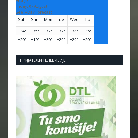
Vranje
Friday, 07 August
See 7-Day Forecast
Sat
Sun
Mon
Tue
Wed
Thu
+
34°
+
35°
+
37°
+
37°
+
38°
+
36°
+
20°
+
19°
+
20°
+
20°
+
20°
+
20°
ПРИЈАТЕЉИ ТЕЛЕВИЗИЈЕ