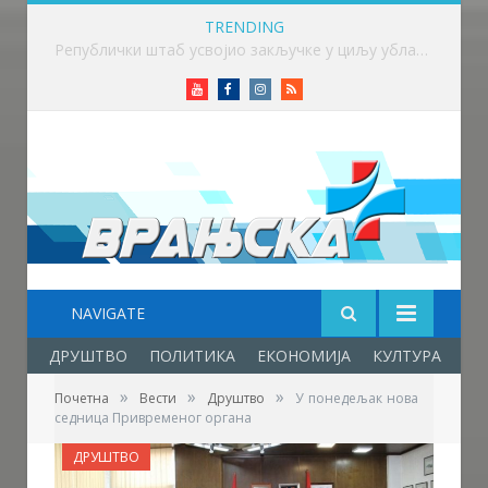
TRENDING
Викенд у знаку бициклизма у Врању
Youtube
Facebook
Instagram
RSS
NAVIGATE
ДРУШТВО
ПОЛИТИКА
ЕКОНОМИЈА
КУЛТУРА
ОБ
»
»
»
Почетна
Вести
Друштво
У понедељак нова
седница Привременог органа
ДРУШТВО