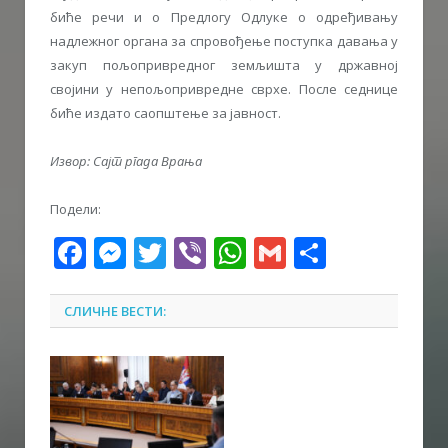
биће речи и о Предлогу Одлуке о одређивању
надлежног органа за спровођење поступка давања у
закуп пољопривредног земљишта у државној
својини у непољопривредне сврхе. После седнице
биће издато саопштење за јавност.
Извор: Сајт ргада Врања
Подели:
Facebook
Messenger
Twitter
Viber
WhatsApp
Gmail
Share
СЛИЧНЕ ВЕСТИ: