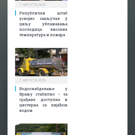
7. АВГУСТА 2026.
Републички штаб
усвојио закључке у
циљу ублажавања
последица високих
температура и пожара​
7. АВГУСТА 2026.
Водоснабдевање у
Врању стабилно – за
грађане доступна и
цистерна са пијаћом
водом