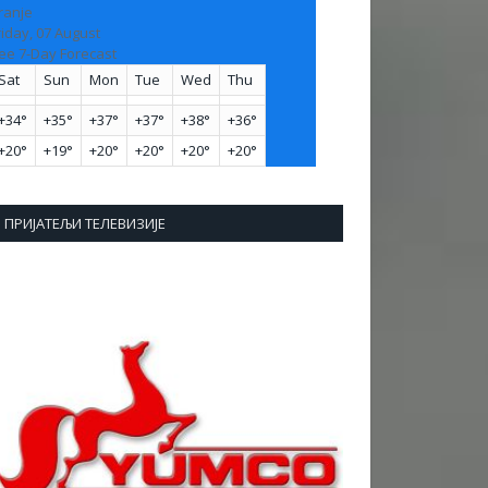
ranje
riday, 07 August
ee 7-Day Forecast
Sat
Sun
Mon
Tue
Wed
Thu
+
34°
+
35°
+
37°
+
37°
+
38°
+
36°
+
20°
+
19°
+
20°
+
20°
+
20°
+
20°
ПРИЈАТЕЉИ ТЕЛЕВИЗИЈЕ