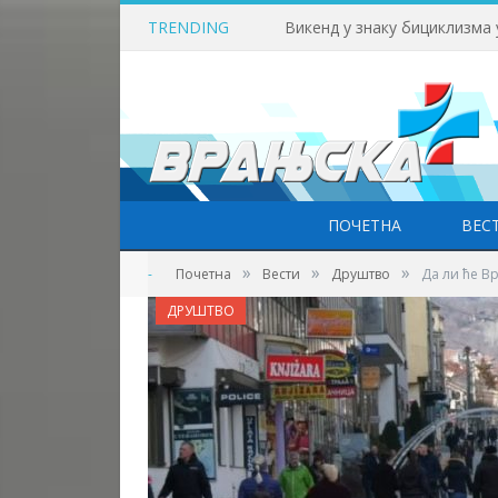
TRENDING
Викенд у знаку бициклизма
ПОЧЕТНА
ВЕС
»
»
»
-
Почетна
Вести
Друштво
Да ли ће В
ДРУШТВО