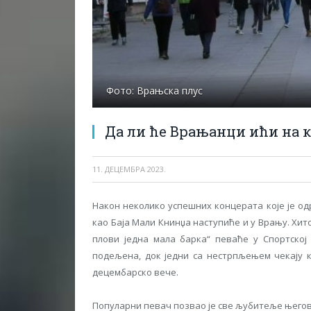
Фото: Врањска плус
Да ли ће Врањанци ићи на 
11. ДЕЦЕМБРА 2023.
Након неколико успешних концерата које је о
као Баја Мали Книнџа наступиће и у Врању. Хито
плови једна мала барка“ певаће у Спортско
подељена, док једни са нестрпљењем чекају к
децембарско вече.
Популарни певач позвао је све љубитеље његове