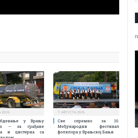
pp
l
are
П
 2026.
7. АВГУСТА 2026.
абдевање у Врању
Све спремно за 10.
лно – за грађане
Међународни фестивал
на и цистерна са
фолклора у Врањској Бањи
 водом