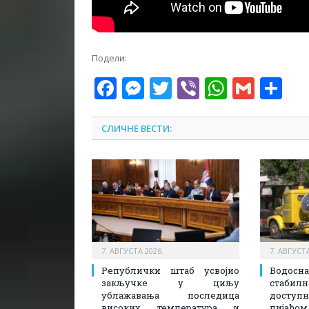
Подели:
Facebook
Messenger
Twitter
Viber
WhatsA
Gmai
Sh
СЛИЧНЕ ВЕСТИ:
7. АВГУСТА 2026.
7. АВГУСТА
Републички штаб усвојио
Водосн
закључке у циљу
стаби
ублажавања последица
доступ
високих температура и
пијаћом