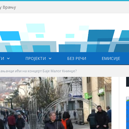
 у Врању
ТИ
ПРОЈЕКТИ
БЕЗ РЕЧИ
ЕМИСИЈЕ
рањанци ићи на концерт Баје Малог Книнџе?
+
°
C
H
L