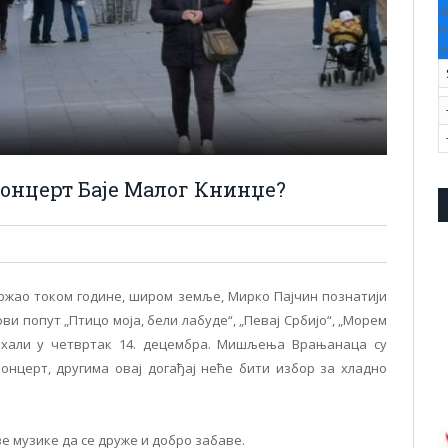
V
F
S
концерт Баје Малог Книнџе?
држао током године, широм земље, Мирко Пајчин познатији
ви попут „Птицо моја, бели лабуде“, „Певај Србијо“, „Морем
ј хали у четвртак 14. децембра. Мишљења Врањанаца су
онцерт, другима овај догађај неће бити избор за хладно
 музике да се друже и добро забаве.