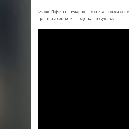
Мирко Пајчин популарност је стекао током дев
српства и српске историје, као и љубави.