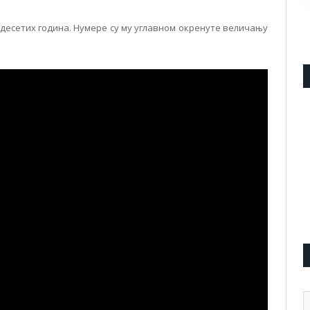
едесетих година. Нумере су му углавном окренуте величању
А