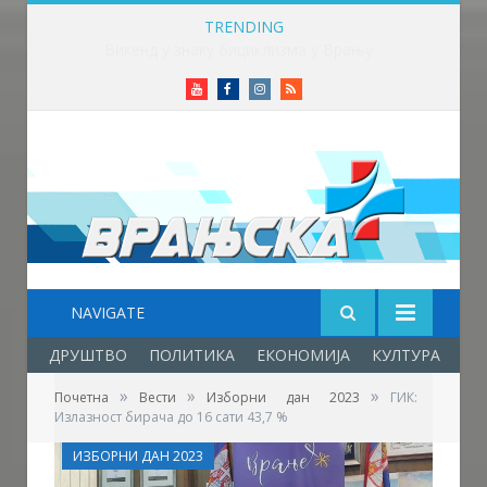
TRENDING
Викенд у знаку бициклизма у Врању
Youtube
Facebook
Instagram
RSS
NAVIGATE
ДРУШТВО
ПОЛИТИКА
ЕКОНОМИЈА
КУЛТУРА
ОБ
»
»
»
Почетна
Вести
Изборни дан 2023
ГИК:
Излазност бирача до 16 сати 43,7 %
ИЗБОРНИ ДАН 2023