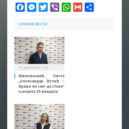
Facebook
Messenger
Twitter
Viber
WhatsApp
Gmail
Share
СЛИЧНЕ ВЕСТИ:
18. ДЕЦЕМБРА 2023.
Миленковић: Листа
„Александар Вучић –
Врање не сме да стане“
освојила 39 мандата