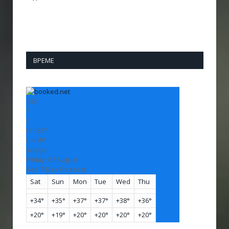
ВРЕМЕ
+
33
°
C
H:
+
33°
L:
+
19°
Vranje
Friday, 07 August
See 7-Day Forecast
Sat
Sun
Mon
Tue
Wed
Thu
+
34°
+
35°
+
37°
+
37°
+
38°
+
36°
+
20°
+
19°
+
20°
+
20°
+
20°
+
20°