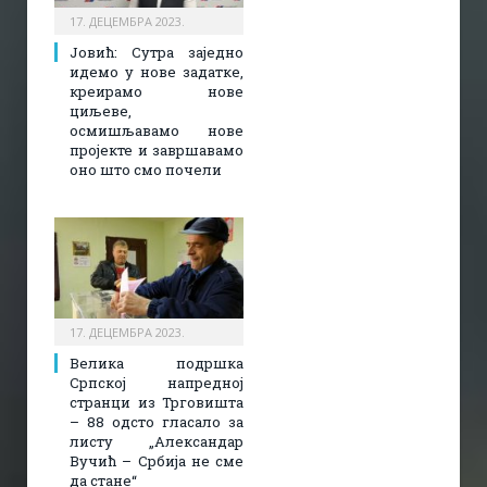
17. ДЕЦЕМБРА 2023.
Јовић: Сутра заједно
идемо у нове задатке,
креирамо нове
циљеве,
осмишљавамо нове
пројекте и завршавамо
оно што смо почели
17. ДЕЦЕМБРА 2023.
Велика подршка
Српској напредној
странци из Трговишта
– 88 одсто гласало за
листу „Александар
Вучић – Србија не сме
да стане“