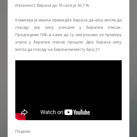
Излазност бирача до 16 сати је 43,7 % .
Комисија је имала примедбе бирача да нису могли да
гласају, јер нису уписани у бирачки списак.
Председник ГИК-а каже да су сви рокови за проверу
уписа у бирачки списак прошли. Два бирача нису
могла да гласају на бирачком месту број 21.
Подели: