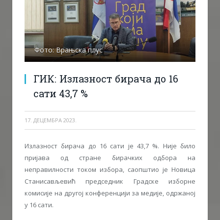
Фото: Врањска плус
ГИК: Излазност бирача до 16
сати 43,7 %
17. ДЕЦЕМБРА 2023.
Излазност бирача до 16 сати је 43,7 %. Није било
пријава од стране бирачких одбора на
неправилности током избора, саопштио је Новица
Станисављевић председник Градске изборне
комисије на другој конференцији за медије, одржаној
у 16 сати.