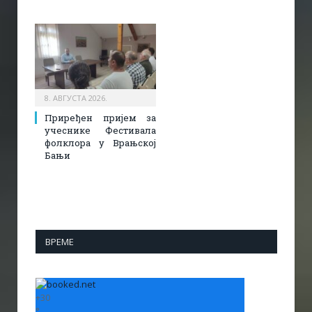
8. АВГУСТА 2026.
Приређен пријем за
учеснике Фестивала
фолклора у Врањској
Бањи
ВРЕМЕ
+
30
°