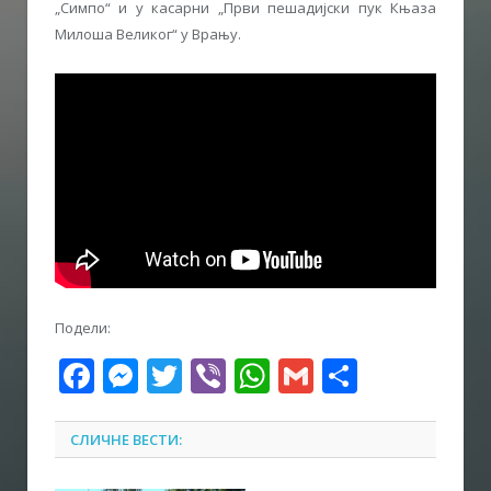
„Симпо“ и у касарни „Први пешадијски пук Књаза
Милоша Великог“ у Врању.
Подели:
Facebook
Messenger
Twitter
Viber
WhatsApp
Gmail
Share
СЛИЧНЕ ВЕСТИ: