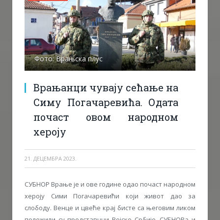
Фото: Врањска плус
Врањанци чувају сећање на
Симу Погачаревића. Одата
почаст овом народном
хероју
21. ДЕЦЕМБРА 2023.
СУБНОР Врање је и ове године одао почаст народном
хероју Сими Погачаревићи који живот дао за
слободу. Венце и цвеће крај бисте са његовим ликом
положили су представнци Војске Србије, СУБНОРа и