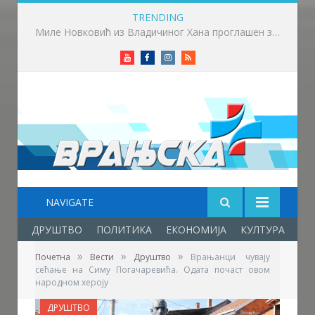
TRENDING
Бициклима до Хиландара – Далибор и Душан кренули на ходочашће дуго 400 километара
Youtube
Facebook
Instagram
RSS
NAVIGATE
ДРУШТВО
ПОЛИТИКА
ЕКОНОМИЈА
КУЛТУРА
ОБ
»
»
»
Почетна
Вести
Друштво
Врањанци чувају
сећање на Симу Погачаревића. Одата почаст овом
народном хероју
ДРУШТВО