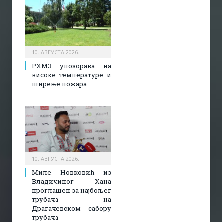
10. АВГУСТА 2026.
РХМЗ упозорава на
високе температуре и
ширење пожара
10. АВГУСТА 2026.
Миле Новковић из
Владичиног Хана
проглашен за најбољег
трубача на
Драгачевском сабору
трубача