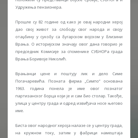
Удружења пензионера.
Прошле су 82 године од како је овај народни херој
дао свој живот за слободу свог народа и своју
отаџбину у сукобу са бугарском војском у близини
Врања. О историјском значају овог дана говорио је
председник Комисије за споменике СУБНОРа града
Врања Боривоје Николић.
Врањанци цене и поштују лик и дело Симе
Погачаревића. Позната фирма „Симпо“ основана
1963. година понела је име овог познатог
партизанског борца који је и сам био столар. Такође,
улица у центру града и одред извиђача носе његово
име.
Биста овог народног хероја налазе се у центру града,
на кружном току, затим у фабрици намештаја