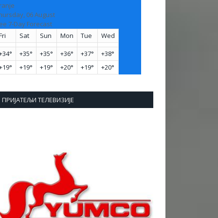
ranje
hursday, 06 August
ee 7-Day Forecast
Fri
Sat
Sun
Mon
Tue
Wed
+
34°
+
35°
+
35°
+
36°
+
37°
+
38°
+
19°
+
19°
+
19°
+
20°
+
19°
+
20°
ПРИЈАТЕЉИ ТЕЛЕВИЗИЈЕ