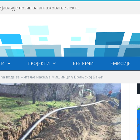
Факултет српских студија објављује позив за ангажовање лектора српског језика на Универзитету ,,HISU“ у Кини
ТИ
ПРОЈЕКТИ
БЕЗ РЕЧИ
ЕМИСИЈЕ
аћа вода за житеље насеља Мишинци у Врањској Бањи
+
°
C
H
L