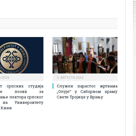
pp
l
are
 2026.
5. АВГУСТА 2026.
ет српских студија
Служен парастос жртвама
љује позив за
„Олује“ у Саборном храму
ање лектора српског
Свете Тројице у Врању
 на Универзитету
у Кини