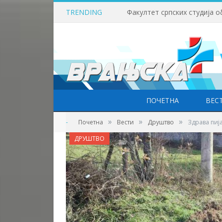
TRENDING
ПОЧЕТНА
ВЕС
»
»
»
-
Почетна
Вести
Друштво
Здрава пиј
ДРУШТВО