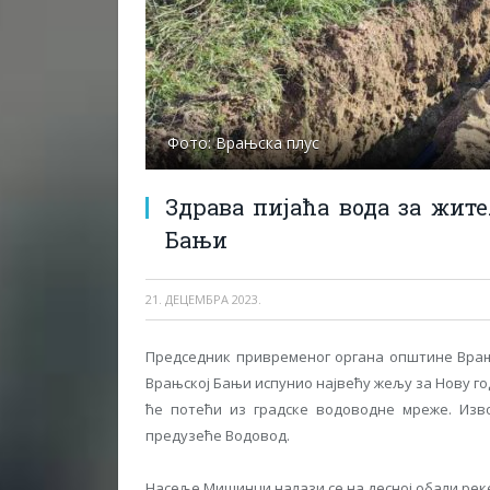
Фото: Врањска плус
Здрава пијаћа вода за жи
Бањи
21. ДЕЦЕМБРА 2023.
Председник привременог органа општине Вра
Врањској Бањи испунио највећу жељу за Нову го
ће потећи из градске водоводне мреже. Изв
предузеће Водовод.
Насеље Мишинци налази се на десној обали реке