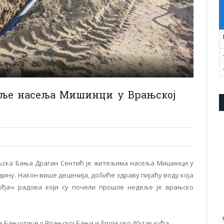
V
T
S
теље насеља Мишинци у Врањској
њска Бања Драган Сентић је житељима насеља Мишинци у
дину. Након више деценија, добиће здраву пијаћу воду која
ођач радова који су почели прошле недеље је врањско
 Бањштице у Врањској Бањи и броји око 40-так кућа.