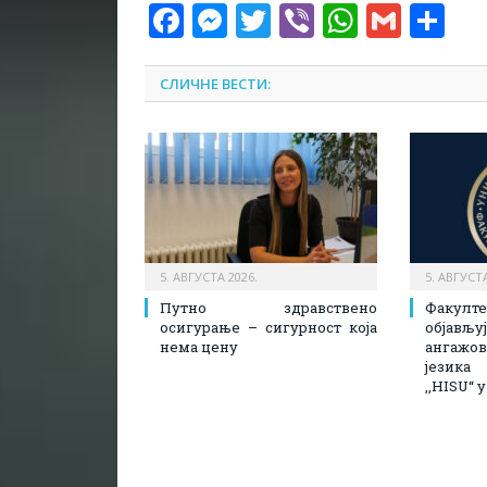
Facebook
Messenger
Twitter
Viber
WhatsA
Gmai
Sh
СЛИЧНЕ ВЕСТИ:
5. АВГУСТА 2026.
5. АВГУСТА
Путно здравствено
Факулт
осигурање – сигурност која
објав
нема цену
ангажов
језика
,,HISU“ 