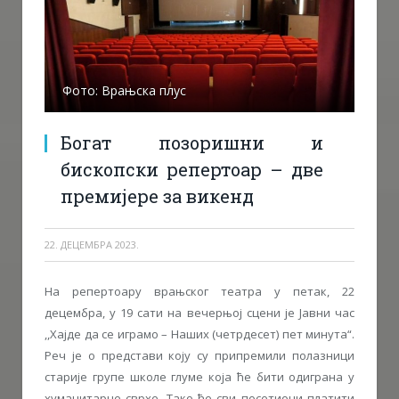
Фото: Врањска плус
Богат позоришни и
бископски репертоар – две
премијере за викенд
22. ДЕЦЕМБРА 2023.
На репертоару врањског театра у петак, 22
децембра, у 19 сати на вечерњој сцени је Јавни час
,,Хајде да се играмо – Наших (четрдесет) пет минута“.
Реч је о представи коју су припремили полазници
старије групе школе глуме која ће бити одиграна у
хуманитарне сврхе. Тако ће сви посетиоци платити