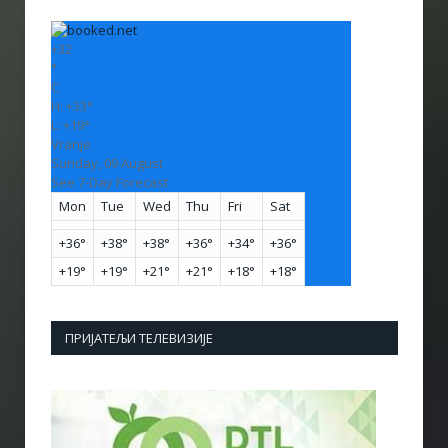
+
32
°
C
H:
+
33°
L:
+
19°
Vranje
Sunday, 09 August
See 7-Day Forecast
Mon
Tue
Wed
Thu
Fri
Sat
+
36°
+
38°
+
38°
+
36°
+
34°
+
36°
+
19°
+
19°
+
21°
+
21°
+
18°
+
18°
ПРИЈАТЕЉИ ТЕЛЕВИЗИЈЕ