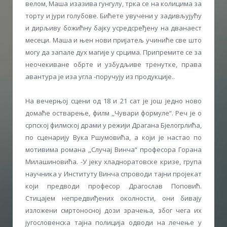
велом, Маша изазива гунгулу, трка се на колицима за
торту и јури голубове. Бићете увучени у задивљујућу
и дирљиву божићну бајку усредсређену на дванаест
месеци. Маша и њен нови пријатељ учиниће све што
могу да запале дух магије у срцима. Припремите се за
неочекиване обрте и узбудљиве тренутке, права
авантура је иза угла -поручују из продукције..
На вечерњој сцени од 18 и 21 сат је још једно ново
домаће остварење, филм ,,Чувари формуле“. Реч је о
српској филмској драми у режији Драгана Бјелогрлића,
по сценарију Вука Ршумовића, а који је настао по
мотивима романа ,,Случај Винча“ професора Горана
Милашиновића. -У јеку хладноратовске кризе, група
научника у Институту Винча спроводи тајни пројекат
који предводи професор Драгослав Поповић.
Стицајем непредвиђених околности, они бивају
изложени смртоносној дози зрачења, због чега их
југословенска тајна полиција одводи на лечење у