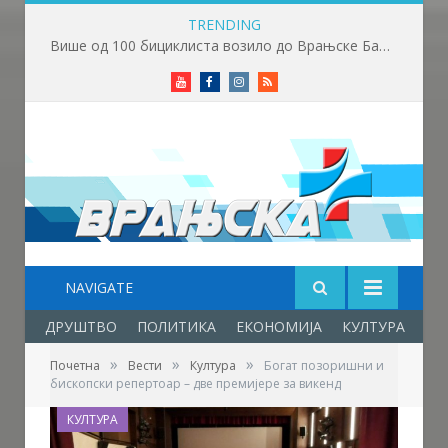
TRENDING
Више од 100 бициклиста возило до Врањске Бање
Youtube
Facebook
Instagram
RSS
NAVIGATE
ДРУШТВО
ПОЛИТИКА
ЕКОНОМИЈА
КУЛТУРА
ОБ
»
»
»
Почетна
Вести
Култура
Богат позоришни и
бископски репертоар – две премијере за викенд
КУЛТУРА