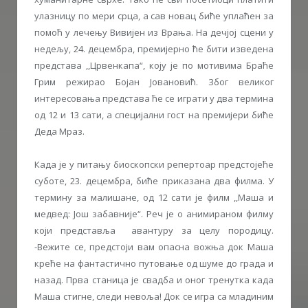
улазницу по мери срца, а сав новац биће уплаћен за
помоћ у лечењу Вивијен из Врања. На дечјој сцени у
недељу, 24. децембра, премијерно ће бити изведена
представа ,,Црвенкапа“, коју је по мотивима Браће
Грим режирао Бојан Јовановић. Због великог
интересовања представа ће се играти у два термина
од 12 и 13 сати, а специјални гост на премијери биће
Деда Мраз.
Када је у питању биоскопски репертоар предстојеће
суботе, 23. децембра, биће приказана два филма. У
термину за малишане, од 12 сати је филм ,,Маша и
медвед: Још забавније“. Реч је о анимираном филму
који представља авантуру за целу породицу.
-Вежите се, предстоји вам опасна вожња док Маша
креће на фантастично путовање од шуме до града и
назад. Прва станица је свадба и оног тренутка када
Маша стигне, следи невоља! Док се игра са младиним