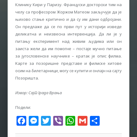
Клинику Кири у Паризу. Француски докторски тим на
челу са професором Жоржом Матеом закључује да је
њихово стање критично и да су им дани одбројани.
Он предлаже да се по први пут у историји изведе
деликатна и неизвесна интервенција. Да ли је у
питању експеримент над живим људима или он
заиста жели да им помогне – постаје мучно питање
за југословенске научнике – кратак је опис филма.
Kарте за позоришне представе и филмске хитове
осим на билетарници, могу се купити и онлајн на сајту
Позоришта.
Извор: Сајт града Врања
Подели:
Facebook
Messenger
Twitter
Viber
WhatsApp
Gmail
Share