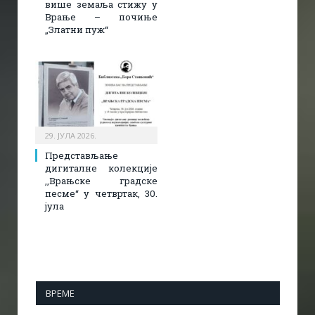
више земаља стижу у
Врање – почиње
„Златни пуж“
29. ЈУЛА 2026.
Представљање
дигиталне колекције
,,Врањске градске
песме“ у четвртак, 30.
јула
ВРЕМЕ