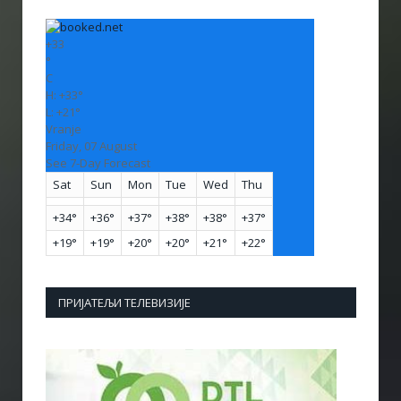
+
33
°
C
H:
+
33°
L:
+
21°
Vranje
Friday, 07 August
See 7-Day Forecast
Sat
Sun
Mon
Tue
Wed
Thu
+
34°
+
36°
+
37°
+
38°
+
38°
+
37°
+
19°
+
19°
+
20°
+
20°
+
21°
+
22°
ПРИЈАТЕЉИ ТЕЛЕВИЗИЈЕ