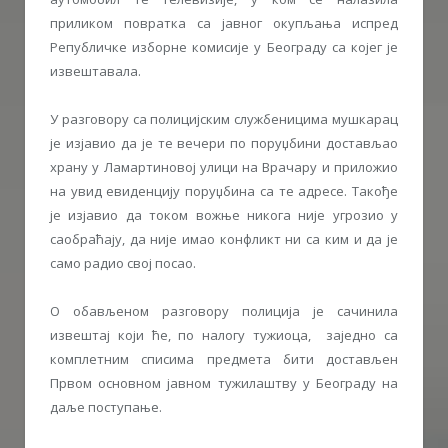
приликом повратка са јавног окупљања испред
Републичке изборне комисије у Београду са којег је
извештавала.
У разговору са полицијским службеницима мушкарац
је изјавио да је те вечери по поруџбини достављао
храну у Ламартиновој улици на Врачару и приложио
на увид евиденцију поруџбина са те адресе. Такође
је изјавио да током вожње никога није угрозио у
саобраћају, да није имао конфликт ни са ким и да је
само радио свој посао.
О обављеном разговору полиција је сачинила
извештај који ће, по налогу тужиоца, заједно са
комплетним списима предмета бити достављен
Првом основном јавном тужилаштву у Београду на
даље поступање.