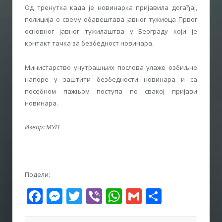
Од тренутка када је новинарка пријавила догађај,
полиција о свему обавештава јавног тужиоца Првог
основног јавног тужилаштва у Београду који је
контакт тачка за безбедност новинара.
Министарство унутрашњих послова улаже озбиљне
напоре у заштити безбедности новинара и са
посебном пажњом поступа по свакој пријави
новинара.
Извор: МУП
Подели:
Facebook
Messenger
Twitter
Viber
WhatsApp
Gmail
Share