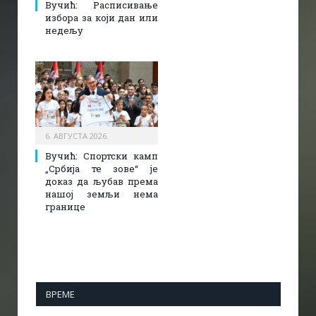
Вучић: Расписивање
избора за који дан или
недељу
6. АВГУСТА 2026.
Вучић: Спортски камп
„Србија те зове“ је
доказ да љубав према
нашој земљи нема
границе
ВРЕМЕ