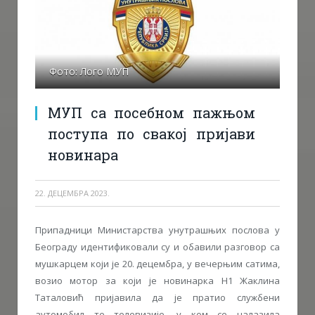
Фото: Лого МУП
МУП са посебном пажњом
поступа по свакој пријави
новинара
22. ДЕЦЕМБРА 2023.
Припадници Министарства унутрашњих послова у
Београду идентификовали су и обавили разговор са
мушкарцем који је 20. децембра, у вечерњим сатима,
возио мотор за који је новинарка Н1 Жаклина
Таталовић пријавила да је пратио службени
аутомобил те телевизије, у ком се налазила