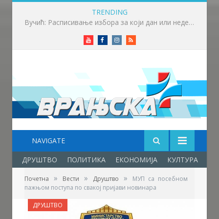
TRENDING
Вучић: Расписивање избора за који дан или недељу
Youtube
Facebook
Instagram
RSS
NAVIGATE
ДРУШТВО
ПОЛИТИКА
ЕКОНОМИЈА
КУЛТУРА
ОБ
»
»
»
Почетна
Вести
Друштво
МУП са посебном
пажњом поступа по свакој пријави новинара
ДРУШТВО