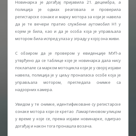
Новинарка је догађај пријавила 21. децембра, а
полиција је одмах реаговала и проверила
регистарске ознаке и марку мотора за који је навела
да је те вечери пратио службени аутомобил Н1 у
којем је била, као и да је особа која је управљала
мотором била испред улаза у зграду у којој она живи.
С обзиром да је провером у евиденције МУП-а
утврђено да се таблице које је новинарка дала нису
поклапале са марком мотоцикла који је у својој изјави
навела, полиција је у циљу проналаска особе која је
управљала мотором, прегледала снимке са
надзорних камера.
Увидом у те снимке, идентификоване су регистарске
ознаке мотора који се кретао Ламартиновом улицом
у време у које се, према изјави новинарке, одиграо
догађај и након тога пронашла возача.