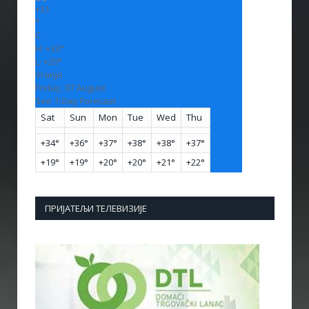
+
31
°
C
H:
+
33°
L:
+
20°
Vranje
Friday, 07 August
See 7-Day Forecast
Sat
Sun
Mon
Tue
Wed
Thu
+
34°
+
36°
+
37°
+
38°
+
38°
+
37°
+
19°
+
19°
+
20°
+
20°
+
21°
+
22°
ПРИЈАТЕЉИ ТЕЛЕВИЗИЈЕ