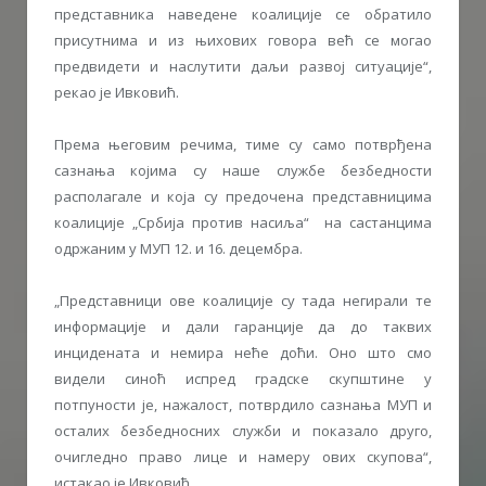
представника наведене коалиције се обратило
присутнима и из њихових говора већ се могао
предвидети и наслутити даљи развој ситуације“,
рекао је Ивковић.
Према његовим речима, тиме су само потврђена
сазнања којима су наше службе безбедности
располагале и која су предочена представницима
коалиције „Србија против насиља“ на састанцима
одржаним у МУП 12. и 16. децембра.
„Представници ове коалиције су тада негирали те
информације и дали гаранције да до таквих
инцидената и немира неће доћи. Оно што смо
видели синоћ испред градске скупштине у
потпуности је, нажалост, потврдило сазнања МУП и
осталих безбедносних служби и показало друго,
очигледно право лице и намеру ових скупова“,
истакао је Ивковић.