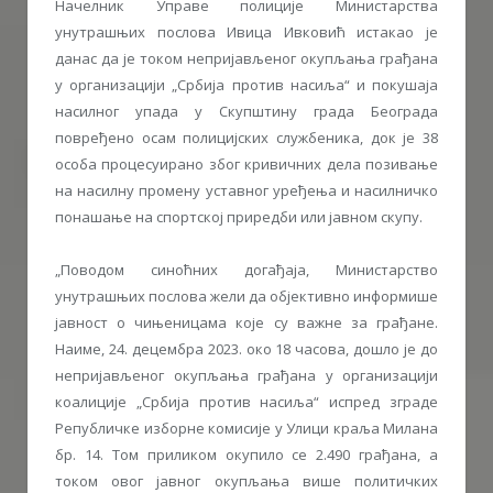
Начелник Управе полиције Министарства
унутрашњих послова Ивица Ивковић истакао је
данас да је током непријављеног окупљања грађана
у организацији „Србија против насиља“ и покушаја
насилног упада у Скупштину града Београда
повређено осам полицијских службеника, док је 38
особа процесуирано због кривичних дела позивање
на насилну промену уставног уређења и насилничко
понашање на спортској приредби или јавном скупу.
„Поводом синоћних догађаја, Министарство
унутрашњих послова жели да објективно информише
јавност о чињеницама које су важне за грађане.
Наиме, 24. децембра 2023. око 18 часова, дошло је до
непријављеног окупљања грађана у организацији
коалиције „Србија против насиља“ испред зграде
Републичке изборне комисије у Улици краља Милана
бр. 14. Том приликом окупило се 2.490 грађана, а
током овог јавног окупљања више политичких