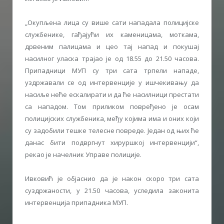
„Окупљена лица су више сати нападала полицијске
службенике, гађајући их каменицама, моткама,
дрвеним палицама и цео тај напад и покушај
насилног уласка трајао је од 18.55 до 21.50 часова.
Припадници МУП су три сата трпели нападе,
уздржавали се од интервенције у ишчекивању да
насиље неће ескалирати и да ће насилници престати
са нападом. Том приликом повређено је осам
полицијских службеника, међу којима има и оних који
су задобили тешке телесне повреде. Један од њих ће
данас бити подвргнут хируршкој интервенцији“,
рекао је начелник Управе полиције.
Ивковић је објаснио да је након скоро три сата
суздржаности, у 21.50 часова, уследила законита
интервенција припадника МУП.