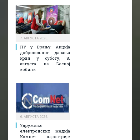
7. АВГУСТА 2026.
ПУ у Врању: Акција
добровољног давања
крви у суботу, 8.
августа на Бесној
кобили
6. АВГУСТА 2026.
Удружење
електронских медија
Комнет најоштрије