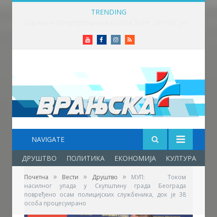
TRENDING
Одржана Конференција клубова Зоне „Исток“ уочи почетка нове сезоне
Youtube
Facebook
Instagram
RSS
NAVIGATE
ДРУШТВО
ПОЛИТИКА
ЕКОНОМИЈА
КУЛТУРА
ОБ
»
»
»
Почетна
Вести
Друштво
МУП: Током
насилног упада у Скупштину града Београда
повређено осам полицијских службеника, док је 38
особа процесуирано