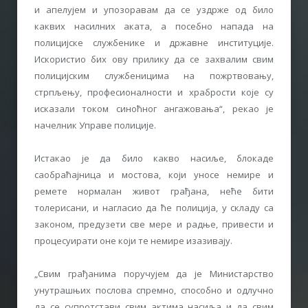
и апелујем и упозоравам да се уздрже од било
каквих насилних аката, а посебно напада на
полицијске службенике и државне институције.
Искористио бих ову прилику да се захвалим свим
полицијским службеницима на пожртвовању,
стрпљењу, професионалности и храбрости које су
исказали током синоћног ангажовања“, рекао је
начелник Управе полиције.
Истакао је да било какво насиље, блокаде
саобраћајница и мостова, који уносе немире и
ремете нормалан живот грађана, неће бити
толерисани, и нагласио да ће полиција, у складу са
законом, предузети све мере и радње, привести и
процесуирати оне који те немире изазивају.
„Свим грађанима поручујем да је Министарство
унутрашњих послова спремно, способно и одлучно
да се супротстави свим актима насиља и да свим