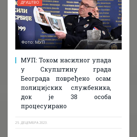
ДРУШТВО
Фото: МУП
МУП: Током насилног упада
у Скупштину града
Београда повређено осам
полицијских службеника,
док је 38 особа
процесуирано
25. ДЕЦЕМБРА 2023.