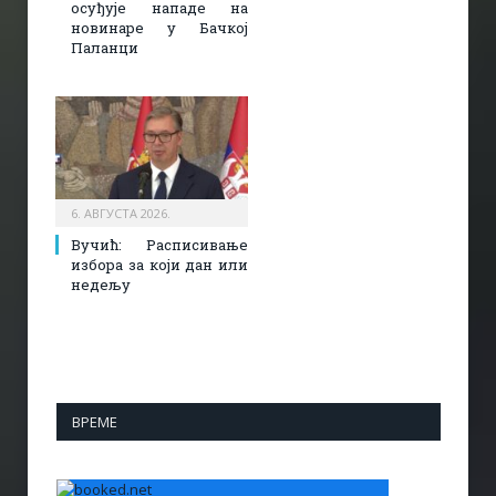
осуђује нападе на
новинаре у Бачкој
Паланци
6. АВГУСТА 2026.
Вучић: Расписивање
избора за који дан или
недељу
ВРЕМЕ