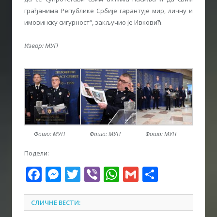
грађанима Републике Србије гарантује мир, личну и
имовинску сигурност“, закључио је Ивковић.
Извор: МУП
Фото: МУП
Фото: МУП
Фото: МУП
Подели:
Facebook
Messenger
Twitter
Viber
WhatsApp
Gmail
Share
СЛИЧНЕ ВЕСТИ: