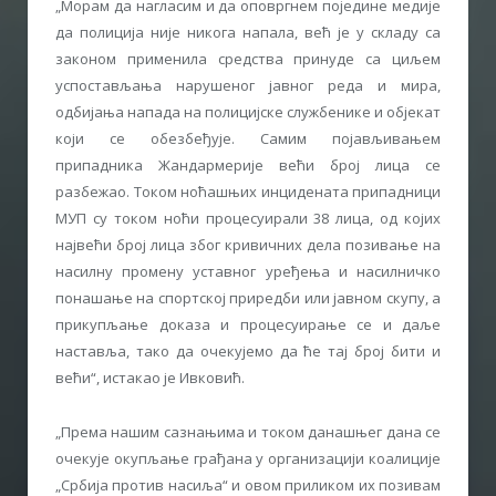
„Морам да нагласим и да оповргнем поједине медије
да полиција није никога напала, већ је у складу са
законом применила средства принуде са циљем
успостављања нарушеног јавног реда и мира,
одбијања напада на полицијске службенике и објекат
који се обезбеђује. Самим појављивањем
припадника Жандармерије већи број лица се
разбежао. Током ноћашњих инцидената припадници
МУП су током ноћи процесуирали 38 лица, од којих
највећи број лица због кривичних дела позивање на
насилну промену уставног уређења и насилничко
понашање на спортској приредби или јавном скупу, а
прикупљање доказа и процесуирање се и даље
наставља, тако да очекујемо да ће тај број бити и
већи“, истакао је Ивковић.
„Према нашим сазнањима и током данашњег дана се
очекује окупљање грађана у организацији коалиције
„Србија против насиља“ и овом приликом их позивам