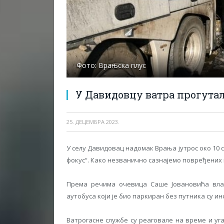
Фото: Врањска плус
У Давидовцу ватра прогута
25. ДЕЦЕМБРА 2023.
У селу Давидовац надомак Врања јутрос око 10 
фокус“. Како незванично сазнајемо повређених 
Према речима oчевица Саше Јовановића вл
аутобуса који је био паркиран без путника су ин
Ватрогасне службе су реаговале на време и уг