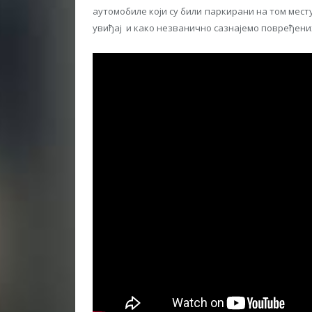
аутомобиле који су били паркирани на том мест
увиђај и како незванично сазнајемо повређени