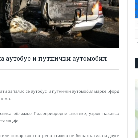
V
F
S
ла аутобус и путнички аутомобил
сати запалио се аутобус и путнички аутомобил марке „форд
нема.
асника оближње Пољопривредне апотеке, узрок паљења
сталације.
асиле пожар како ватрена стихија не би захватила и друге