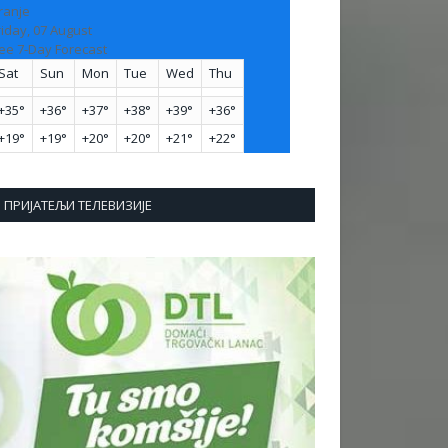
ranje
riday, 07 August
ee 7-Day Forecast
Sat
Sun
Mon
Tue
Wed
Thu
+
35°
+
36°
+
37°
+
38°
+
39°
+
36°
+
19°
+
19°
+
20°
+
20°
+
21°
+
22°
ПРИЈАТЕЉИ ТЕЛЕВИЗИЈЕ