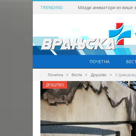
TRENDING
ПОЧЕТНА
ВЕС
»
»
»
-
Почетна
Вести
Друштво
У Давидовц
ДРУШТВО