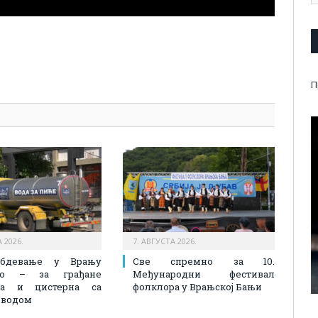
pp
l
are
П
 2026.
7. АВГУСТА 2026.
абдевање у Врању
Све спремно за 10.
лно – за грађане
Међународни фестивал
на и цистерна са
фолклора у Врањској Бањи
 водом