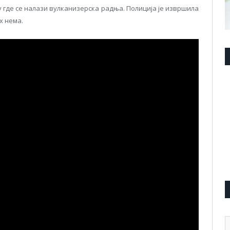
у где се налази вулканизерска радња. Полиција је извршила
х нема.
А