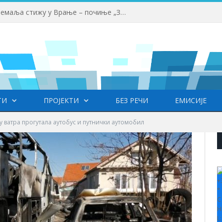
Млади аниматори из више земаља стижу у Врање – почиње „Златни пуж“
ТИ
ПРОЈЕКТИ
БЕЗ РЕЧИ
ЕМИСИЈЕ
у ватра прогутала аутобус и путнички аутомобил
+
°
C
H
L