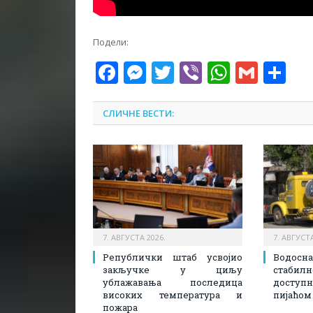
Подели:
Facebook
Messenger
Twitter
Viber
WhatsA
Gmai
Sh
СЛИЧНЕ ВЕСТИ:
7. АВГУСТА 2026.
7. АВГУСТА
Републички штаб усвојио
Водосн
закључке у циљу
стаби
ублажавања последица
доступ
високих температура и
пијаћом
пожара​