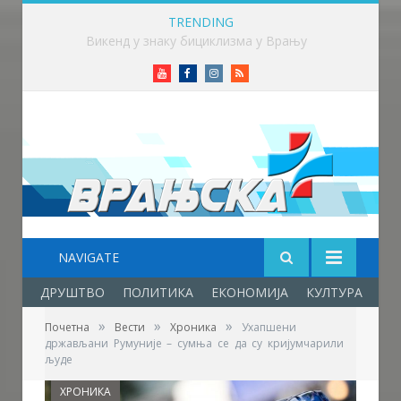
TRENDING
Викенд у знаку бициклизма у Врању
Youtube
Facebook
Instagram
RSS
NAVIGATE
ДРУШТВО
ПОЛИТИКА
ЕКОНОМИЈА
КУЛТУРА
ОБ
»
»
»
Почетна
Вести
Хроника
Ухапшени
држављани Румуније – сумња се да су кријумчарили
људе
ХРОНИКА