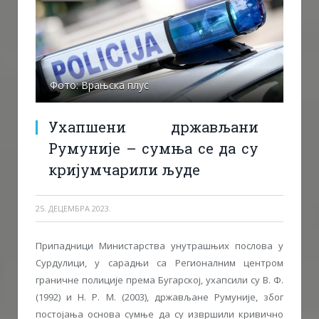
Фото: Врањска плус
Ухапшени држављани
Румуније – сумња се да су
кријумчарили људе
25. ДЕЦЕМБРА 2023.
Припадници Министарства унутрашњих послова у
Сурдулици, у сарадњи са Регионалним центром
граничне полиције према Бугарској, ухапсили су В. Ф.
(1992) и Н. Р. М. (2003), држављане Румуније, због
постојања основа сумње да су извршили кривично