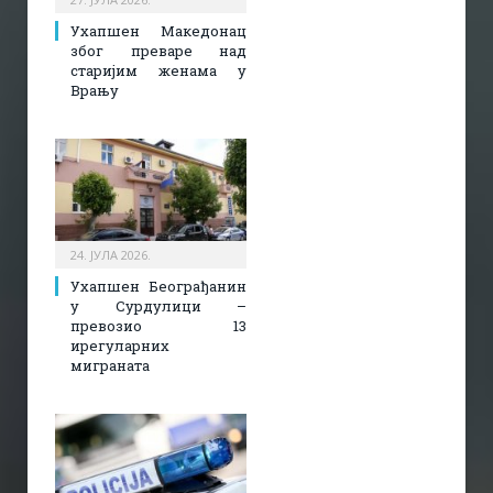
Ухапшен Македонац
због преваре над
старијим женама у
Врању
24. ЈУЛА 2026.
Ухапшен Београђанин
у Сурдулици –
превозио 13
ирегуларних
миграната