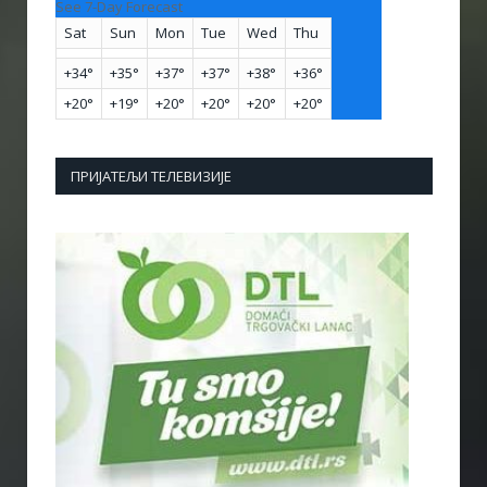
See 7-Day Forecast
Sat
Sun
Mon
Tue
Wed
Thu
+
34°
+
35°
+
37°
+
37°
+
38°
+
36°
+
20°
+
19°
+
20°
+
20°
+
20°
+
20°
ПРИЈАТЕЉИ ТЕЛЕВИЗИЈЕ