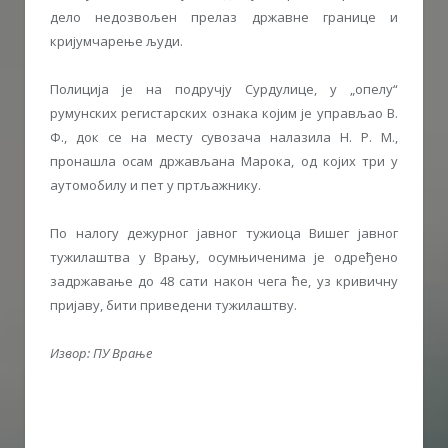
дело недозвољен прелаз државне границе и
кријумчарење људи.
Полиција је на подручју Сурдулице, у „опелу“
румунских регистарских ознака којим је управљао В.
Ф., док се на месту сувозача налазила Н. Р. М.,
пронашла осам држављана Марока, од којих три у
аутомобилу и пет у пртљажнику.
По налогу дежурног јавног тужиоца Вишег јавног
тужилаштва у Врању, осумњиченима је одређено
задржавање до 48 сати након чега ће, уз кривичну
пријаву, бити приведени тужилаштву.
Извор: ПУ Врање