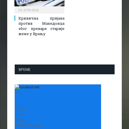
24. ЈУЛА 2026.
Кривична пријава
против Македонца
због преваре старије
жене у Врању
ВРЕМЕ
+
33
°
C
H:
+
33°
L:
+
19°
Vranje
Friday, 07 August