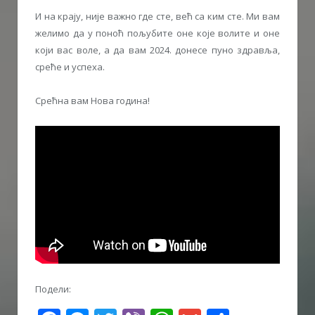
И на крају, није важно где сте, већ са ким сте. Ми вам
желимо да у поноћ пољубите оне које волите и оне
који вас воле, а да вам 2024. донесе пуно здравља,
среће и успеха.
Срећна вам Нова година!
Подели: