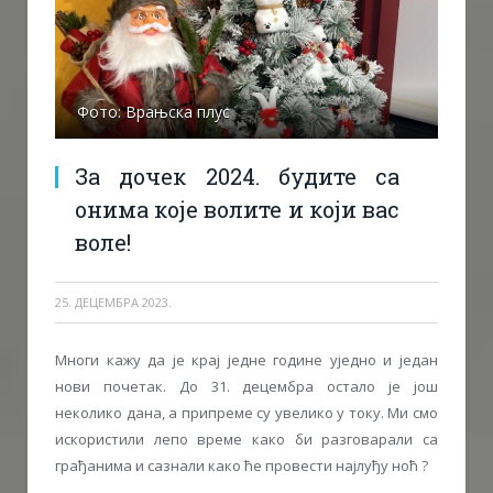
Фото: Врањска плус
За дочек 2024. будите са
онима које волите и који вас
воле!
25. ДЕЦЕМБРА 2023.
Многи кажу да је крај једне године уједно и један
нови почетак. До 31. децембра остало је још
неколико дана, а припреме су увелико у току. Ми смо
искористили лепо време како би разговарали са
грађанима и сазнали како ће провести најлуђу ноћ ?