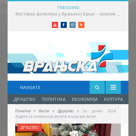
TRENDING
Приређен пријем за учеснике Фестивала фолклора у Врањској Бањи
Youtube
Facebook
Instagram
RSS
NAVIGATE
ДРУШТВО
ПОЛИТИКА
ЕКОНОМИЈА
КУЛТУРА
ОБ
»
»
»
Почетна
Вести
Друштво
За дочек 2024.
будите са онима које волите и који вас воле!
ДРУШТВО