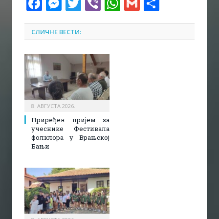
Facebook
Messenger
Twitter
Viber
WhatsApp
Gmail
Share
СЛИЧНЕ ВЕСТИ:
8. АВГУСТА 2026.
Приређен пријем за
учеснике Фестивала
фолклора у Врањској
Бањи