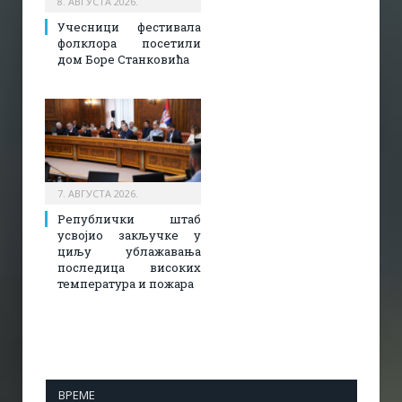
8. АВГУСТА 2026.
Учесници фестивала
фолклора посетили
дом Боре Станковића
7. АВГУСТА 2026.
Републички штаб
усвојио закључке у
циљу ублажавања
последица високих
температура и пожара​
ВРЕМЕ