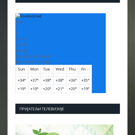
+
32
°
C
H:
+
33°
L:
+
20°
Vranje
Saturday, 08 August
See 7-Day Forecast
Sun
Mon
Tue
Wed
Thu
Fri
+
34°
+
37°
+
38°
+
38°
+
36°
+
35°
+
19°
+
19°
+
20°
+
21°
+
20°
+
19°
ПРИЈАТЕЉИ ТЕЛЕВИЗИЈЕ