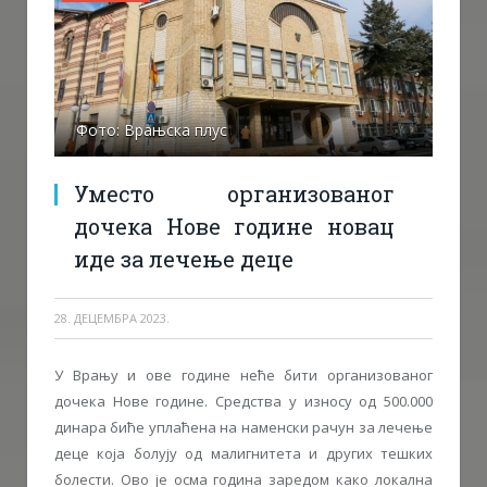
Фото: Врањска плус
Уместо организованог
дочека Нове године новац
иде за лечење деце
28. ДЕЦЕМБРА 2023.
У Врању и ове године неће бити организованог
дочека Нове године. Средства у износу од 500.000
динара биће уплаћена на наменски рачун за лечење
деце која болују од малигнитета и других тешких
болести. Ово је осма година заредом како локална