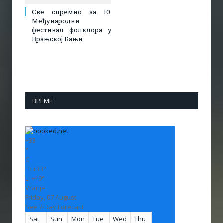
Све спремно за 10.
Међународни
фестивал фолклора у
Врањској Бањи
ВРЕМЕ
+
33
°
C
H:
+
33°
L:
+
19°
Vranje
Friday, 07 August
See 7-Day Forecast
Sat
Sun
Mon
Tue
Wed
Thu