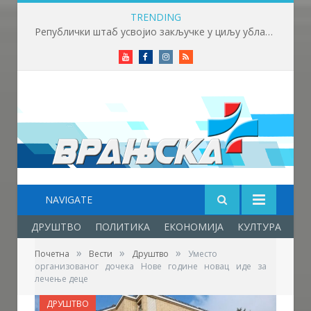
TRENDING
Републички штаб усвојио закључке у циљу ублажавања последица високих температура и пожара​
Youtube
Facebook
Instagram
RSS
NAVIGATE
ДРУШТВО
ПОЛИТИКА
ЕКОНОМИЈА
КУЛТУРА
ОБ
»
»
»
Почетна
Вести
Друштво
Уместо
организованог дочека Нове године новац иде за
лечење деце
ДРУШТВО