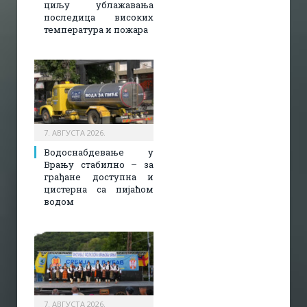
циљу ублажавања
последица високих
температура и пожара​
7. АВГУСТА 2026.
Водоснабдевање у
Врању стабилно – за
грађане доступна и
цистерна са пијаћом
водом
7. АВГУСТА 2026.