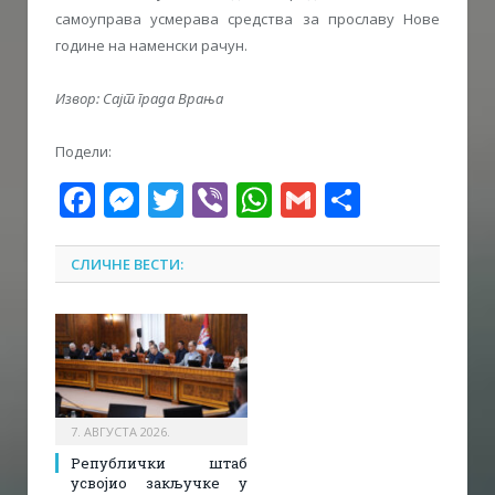
самоуправа усмерава средства за прославу Нове
године на наменски рачун.
Извор: Сајт града Врања
Подели:
Facebook
Messenger
Twitter
Viber
WhatsApp
Gmail
Share
СЛИЧНЕ ВЕСТИ:
7. АВГУСТА 2026.
Републички штаб
усвојио закључке у