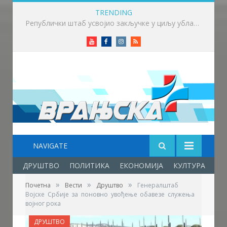
TRENDING
Викенд у знаку бициклизма у Врању
Youtube
Facebook
Instagram
RSS
NAVIGATE
ДРУШТВО
ПОЛИТИКА
ЕКОНОМИЈА
КУЛТУРА
ОБ
»
»
»
Почетна
Вести
Друштво
Генералштаб
Војске Србије за поновно увођење обавезе служења
војног рока
ДРУШТВО