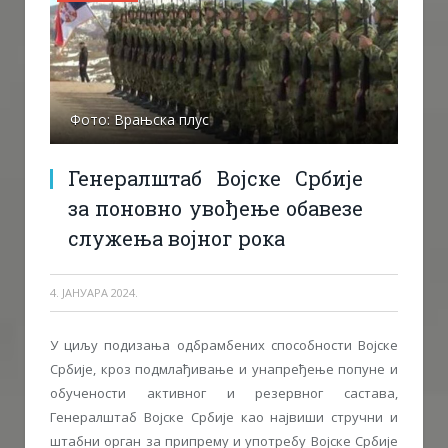
Фото: Врањска плус
Генералштаб Војске Србије
за поновно увођење обавезе
служења војног рока
4. ЈАНУАРА 2024.
У циљу подизања одбрамбених способности Војске
Србије, кроз подмлађивање и унапређење попуне и
обучености активног и резервног састава,
Генералштаб Војске Србије као највиши стручни и
штабни орган за припрему и употребу Војске Србије