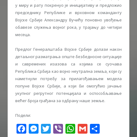
у миру и рату покренуо је иницијативу и предложио
председнику Републике и врховном команданту
Војске Србије Александру Вучићу поновно увођење
обавезе служења војног рока, у трајању до четири
месеца.
Предлог Генералштаба Војске Србије долази након
детаљног разматрања опште безбедносне ситуације
и савремених изазова са којима се суочава
Република Србија као војно неутрална земља, који су
наметнули потребу за прилагођавањем модела
попуне Војске Србије, а који би омогућио јачање
укупног регрутног потенцијала и оспособљавање
већег броја грађана за одбрану наше земље.
Подели:
Facebook
Messenger
Twitter
Viber
WhatsApp
Gmail
Share