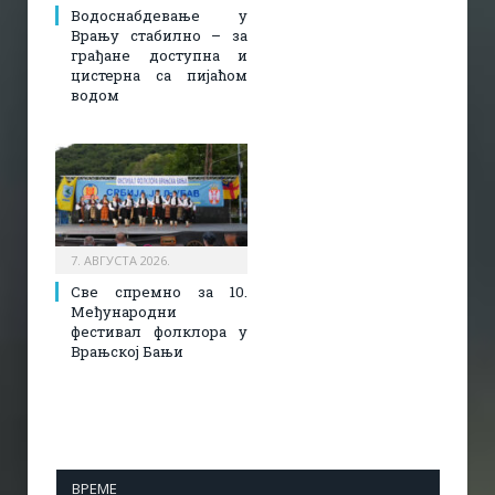
Водоснабдевање у
Врању стабилно – за
грађане доступна и
цистерна са пијаћом
водом
7. АВГУСТА 2026.
Све спремно за 10.
Међународни
фестивал фолклора у
Врањској Бањи
ВРЕМЕ