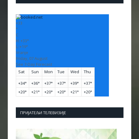
+
33
°
C
H:
+
33°
L:
+
19°
Vranje
Friday, 07 August
See 7-Day Forecast
Sat
Sun
Mon
Tue
Wed
Thu
+
34°
+
36°
+
37°
+
37°
+
39°
+
37°
+
20°
+
21°
+
20°
+
20°
+
21°
+
20°
ПРИЈАТЕЉИ ТЕЛЕВИЗИЈЕ