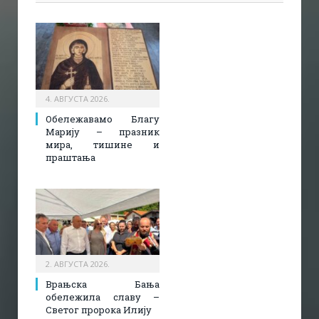
4. АВГУСТА 2026.
Обележавамо Благу
Марију – празник
мира, тишине и
праштања
2. АВГУСТА 2026.
Врањска Бања
обележила славу –
Светог пророка Илију