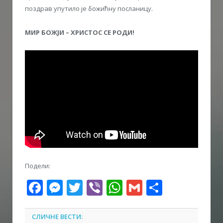
поздрав упутило је божићну посланицу.
МИР БОЖЈИ – ХРИСТОС СЕ РОДИ!
Подели:
Facebook
Messenger
Twitter
Viber
WhatsApp
Gmail
Share
СЛИЧНЕ ВЕСТИ: