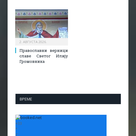
2. АВГУСТА 2026.
Православни верници
славе Светог Илију
Громовника
ВРЕМЕ
+
33
°
C