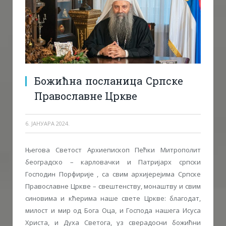
Божићна посланица Српске
Православне Цркве
6. ЈАНУАРА 2024.
Његова Светост Архиепископ Пећки Митрополит
београдско – карловачки и Патријарх српски
Господин Порфирије , са свим aрхијерејима Српске
Православне Цркве – свештенству, монаштву и свим
синовима и кћерима наше свете Цркве: благодат,
милост и мир од Бога Оца, и Господа нашега Исуса
Христа, и Духа Светога, уз сверадосни божићни