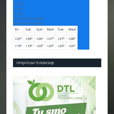
H:
+
34°
L:
+
19°
Vranje
Thursday, 06 August
See 7-Day Forecast
Fri
Sat
Sun
Mon
Tue
Wed
+
33°
+
36°
+
36°
+
37°
+
37°
+
38°
+
19°
+
19°
+
20°
+
20°
+
20°
+
20°
ПРИЈАТЕЉИ ТЕЛЕВИЗИЈЕ