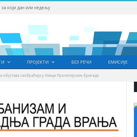
Вучић: Спортски камп „Србија те зове“ је доказ да љубав према нашој земљи нема границе
ТИ
ПРОЈЕКТИ
БЕЗ РЕЧИ
ЕМИСИЈЕ
 обустава саобраћаја у Улици Пролетерских бригада
+
°
C
H
L