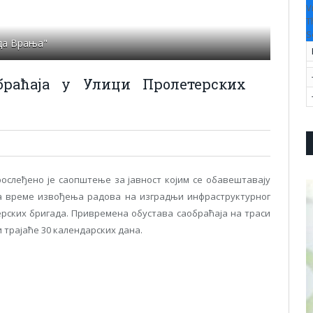
V
T
S
да Врања"
браћаја у Улици Пролетерских
рослеђено је саопштење за јавност којим се обавештавају
за време извођења радова на изградњи инфраструктурног
ерских бригада. Привремена обустава саобраћаја на траси
трајаће 30 календарских дана.