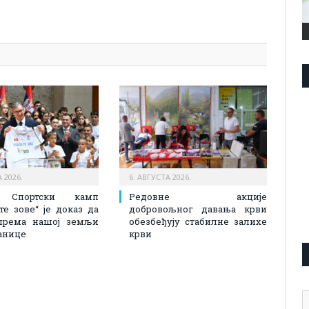
pp
l
are
 2026.
6. АВГУСТА 2026.
: Спортски камп
Редовне акције
 те зове“ је доказ да
добровољног давања крви
према нашој земљи
обезбеђују стабилне залихе
анице
крви
А