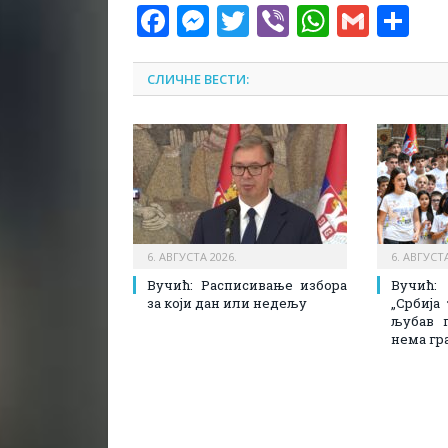
Facebook
Messenger
Twitter
Viber
WhatsA
Gmai
Sh
СЛИЧНЕ ВЕСТИ:
6. АВГУСТА 2026.
6. АВГУСТА
Вучић: Расписивање избора
Вучић
за који дан или недељу
„Србија
љубав 
нема гр