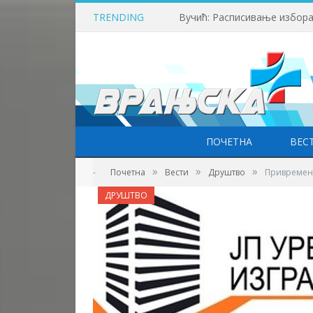
TRENDING
ПОЧЕТНА
ВЕС
»
»
»
-
Почетна
Вести
Друштво
Привремена
ДРУШТВО