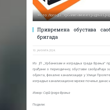
Фото: Лого ЈП "Урбанизам и изградња Гра
Привремена обустава сао
бригада
10. ЈАНУАРА 2024.
Из ЈП ,,Урбанизам и изградња града Врања“ п
грађани о периодичној обустави саобраћаја 
објекта, фекалне канализације у Улици Пролет
изградње канализационе мреже почиње данас и 
Извор: Сајт града Врања
Подели: