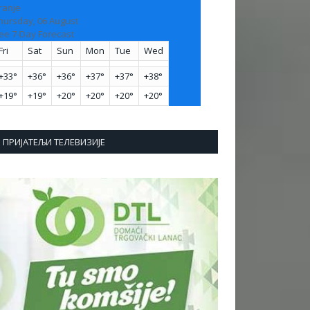
ranje
hursday, 06 August
ee 7-Day Forecast
Fri
Sat
Sun
Mon
Tue
Wed
+
33°
+
36°
+
36°
+
37°
+
37°
+
38°
+
19°
+
19°
+
20°
+
20°
+
20°
+
20°
ПРИЈАТЕЉИ ТЕЛЕВИЗИЈЕ