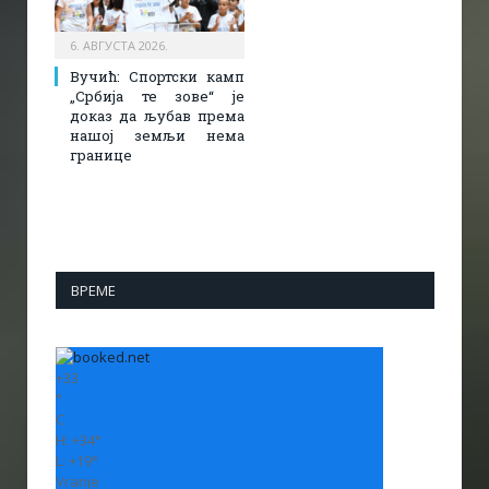
6. АВГУСТА 2026.
Вучић: Спортски камп
„Србија те зове“ је
доказ да љубав према
нашој земљи нема
границе
ВРЕМЕ
+
33
°
C
H:
+
34°
L:
+
19°
Vranje