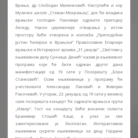
Врања, др Слободан Миленковић. Наступиће и хор
Музичке школе ,,Стеван Мокрањац’’, док ће владика
врањски господин Пахомије одржати пригодну
беседу. Након церемоније отварања у истом
простору биће отворена и изложба „Преподобни
Јустин Ћелијски и Врањски“ Православне Епархије
врањске и Историјског архива „31. јануар“. ,,Светови у
књижевном делу Сунчице Денић“ назив је књижевног
програма који ће бити одржан другог дана
манифестације од 19 сати у Позоришту ,,Бора
Станковић“. Осим књижевнице у програму ће
учествовати Александар Лаковић и Живојин
Ракочевић. У уторак, 23. јануара, од 19 сати у великој
сали позоришта концерт ће одржати врањска група
,,Извор“. Гост на концерту биће вокални солиста
Бранимир Стошић Каце, а улаз за све
заинтересоване је бесплатан. Интерактивни
књижевни сусрети књижевница за децу Гордане