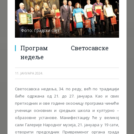
Фото: Градски сајт
Програм Светосавске
недеље
11. ЈАНУАРА 2024.
Светосавска недеља, 34. по реду, већ по традицији
биће одржана од 21. до 27. jануара. Као и свих
претходних и ове године окосницу програма чиниће
ученици основних и средњих школа и културно –
образовне установе. Манифестацију ће у великој
сали Галерије Народног музеја, 21. јануара у 19 сати,
отворити председник Привременог органа града