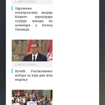
6. АВГУСТА 2026.
Удружење
електронских медија
Комнет најоштрије
осуђује нападе на
новинаре у Бачкој
Паланци
6. АВГУСТА 2026.
Вучић: Расписивање
избора за који дан или
недељу