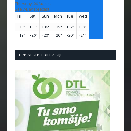
Thursday, 06 August
See 7-Day Forecast
Fri
Sat
Sun
Mon
Tue
Wed
+
33°
+
35°
+
36°
+
35°
+
37°
+
39°
+
19°
+
20°
+
20°
+
20°
+
20°
+
21°
ПРИЈАТЕЉИ ТЕЛЕВИЗИЈЕ