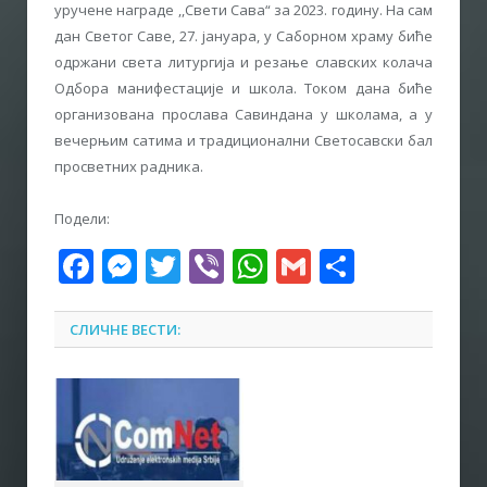
уручене награде ,,Свети Сава“ за 2023. годину. На сам
дан Светог Саве, 27. јануара, у Саборном храму биће
одржани света литургија и резање славских колача
Одбора манифестације и школа. Током дана биће
организована прослава Савиндана у школама, а у
вечерњим сатима и традиционални Светосавски бал
просветних радника.
Подели:
Facebook
Messenger
Twitter
Viber
WhatsApp
Gmail
Share
СЛИЧНЕ ВЕСТИ: