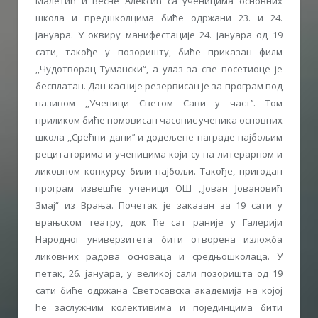
Малетић и Весне Алексић са ученицима основних
школа и предшколцима биће одржани 23. и 24.
јануара. У оквиру манифестације 24. јануара од 19
сати, такође у позоришту, биће приказан филм
,,Чудотворац Тумански“, а улаз за све посетиоце је
бесплатан. Дан касније резервисан је за програм под
називом ,,Ученици Светом Сави у част’’. Том
приликом биће помовисан часопис ученика основних
школа ,,Срећни дани’’ и додељене награде најбољим
рецитаторима и ученицима који су на литерарном и
ликовном конкурсу били најбољи. Такође, пригодан
програм извешће ученици ОШ ,,Јован Јовановић
Змај“ из Врања. Почетак је заказан за 19 сати у
врањском театру, док ће сат раније у Галерији
Народног универзитета бити отворена изложба
ликовних радова основаца и средњошколаца. У
петак, 26. јануара, у великој сали позоришта од 19
сати биће одржана Светосавска академија на којој
ће заслужним колективима и појединцима бити