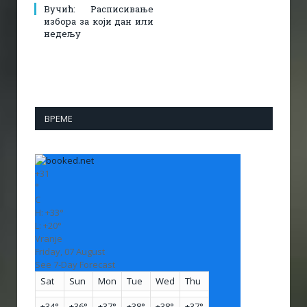
Вучић: Расписивање
избора за који дан или
недељу
ВРЕМЕ
+
31
°
C
H:
+
33°
L:
+
20°
Vranje
Friday, 07 August
See 7-Day Forecast
Sat
Sun
Mon
Tue
Wed
Thu
+
34°
+
36°
+
37°
+
38°
+
38°
+
37°