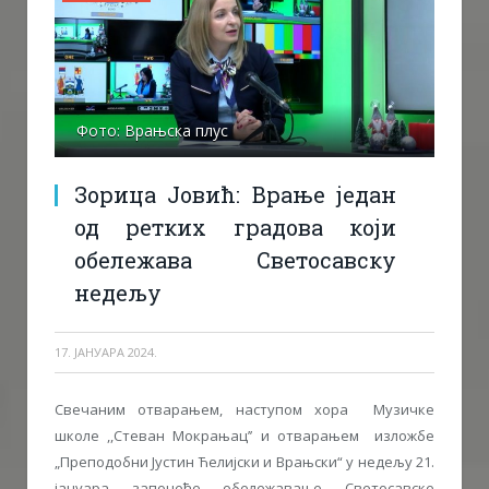
Фото: Врањска плус
Зорица Јовић: Врање један
од ретких градова који
обележава Светосавску
недељу
17. ЈАНУАРА 2024.
Свечаним отварањем, наступом хора Музичке
школе ,,Стеван Мокрањац’’ и отварањем изложбе
„Преподобни Јустин Ћелијски и Врањски“ у недељу 21.
јануара започеће обележавање Светосавске