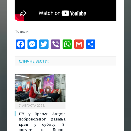
Подели:
Facebook
Messenger
Twitter
Viber
WhatsApp
Gmail
Share
СЛИЧНЕ ВЕСТИ:
7. АВГУСТА 2026.
ПУ у Врању: Акција
добровољног давања
крви у суботу, 8.
августа на Бесној