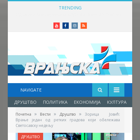
TRENDING
Одржана Конференција клубова Зоне „Исток“ уочи почетка нове сезоне
Youtube
Facebook
Instagram
RSS
NAVIGATE
ДРУШТВО
ПОЛИТИКА
ЕКОНОМИЈА
КУЛТУРА
ОБ
»
»
»
Почетна
Вести
Друштво
Зорица Јовић:
Врање један од ретких градова који обележава
Светосавску недељу
ДРУШТВО