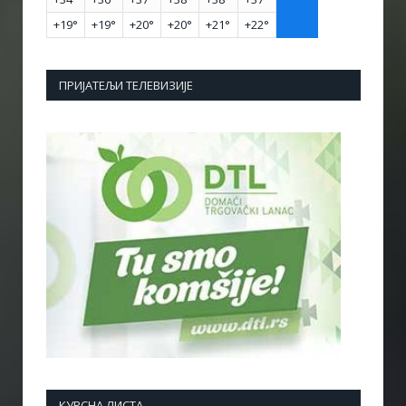
+
19°
+
19°
+
20°
+
20°
+
21°
+
22°
ПРИЈАТЕЉИ ТЕЛЕВИЗИЈЕ
КУРСНА ЛИСТА