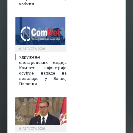
кобили
6. АВГУСТА 2026.
Удружење
електронских медија
Комнет најоштрије
осуђује нападе на
новинаре у Бачкој
Паланци
6. АВГУСТА 2026.