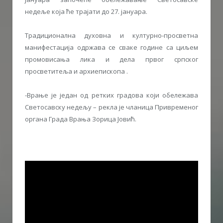
недеље која ће трајати до 27. јануара.
Традиционална духовна и културно-просветна
манифестација одржава се сваке године са циљем
промовисања лика и дела првог српског
просветитеља и архиепископа .
-Врање је један од ретких градова који обележава
Светосавску недељу – рекла је чланица Привременог
органа Града Врања Зорица Јовић.