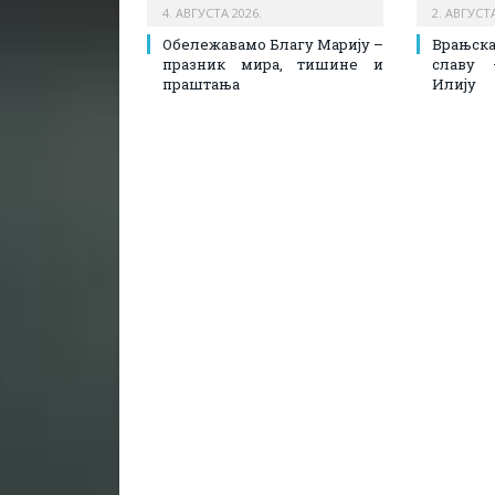
4. АВГУСТА 2026.
2. АВГУСТА
Обележавамо Благу Марију –
Врањск
празник мира, тишине и
славу 
праштања
Илију