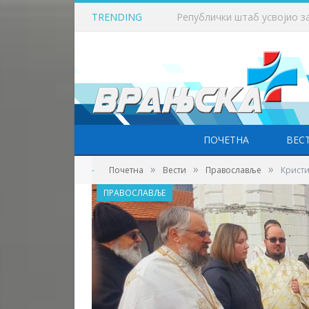
TRENDING
Викенд у знаку бициклизма
ПОЧЕТНА
ВЕС
»
»
»
-
Почетна
Вести
Православље
Кристи
ПРАВОСЛАВЉЕ