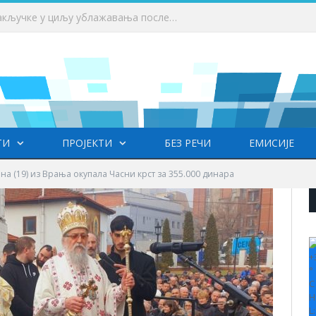
 у Врању
ТИ
ПРОЈЕКТИ
БЕЗ РЕЧИ
ЕМИСИЈЕ
на (19) из Врања окупала Часни крст за 355.000 динара
+
°
C
H
L