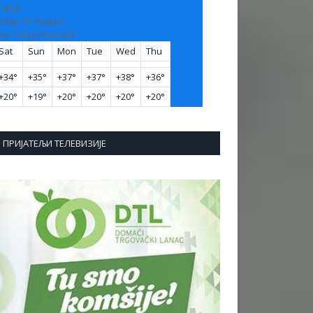
ranje
riday, 07 August
ee 7-Day Forecast
Sat
Sun
Mon
Tue
Wed
Thu
+
34°
+
35°
+
37°
+
37°
+
38°
+
36°
+
20°
+
19°
+
20°
+
20°
+
20°
+
20°
ПРИЈАТЕЉИ ТЕЛЕВИЗИЈЕ