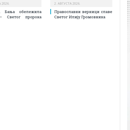
 2026.
2. АВГУСТА 2026.
а Бања обележила
Православни верници славе
– Светог пророка
Светог Илију Громовника