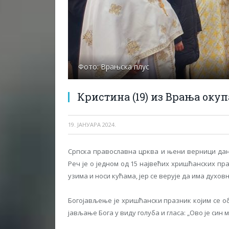
Фото: Врањска плус
Кристина (19) из Врања окуп
19. ЈАНУАРА 2024.
Српска православна црква и њени верници дан
Реч је о једном од 15 највећих хришћанских пра
узима и носи кућама, јер се верује да има духовн
Богојављење је хришћански празник којим се 
јављање Бога у виду голуба и гласа: „Ово је син м