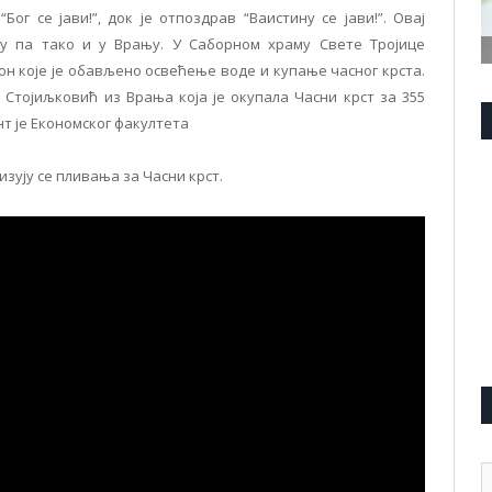
г се јави!”, док је отпоздрав “Ваистину се јави!”. Овај
у па тако и у Врању. У Саборном храму Свете Тројице
он које је обављено освећење воде и купање часног крста.
 Стојиљковић из Врања која је окупала Часни крст за 355
нт је Економског факултета
зују се пливања за Часни крст.
А