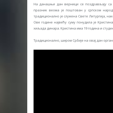
На данашњи дан верници се поздрављају са “Бо
празник веома је поштован у српском народ
традиционално је служена Свете Литургија, нак
Ове године највећу суму понудила је Кристина
хиљада динара. Кристина има 19 година и студе
Традиционално, широм Србије на овај дан органи