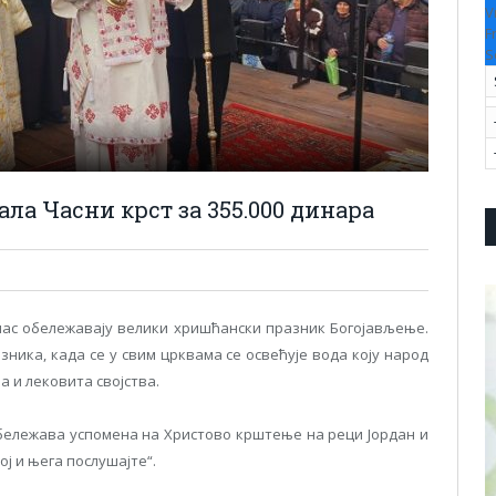
V
F
S
ала Часни крст за 355.000 динара
ас обележавају велики хришћански празник Богојављење.
зника, када се у свим црквама се освећује вода коју народ
а и лековита својства.
обележава успомена на Христово крштење на реци Јордан и
ој и њега послушајте“.