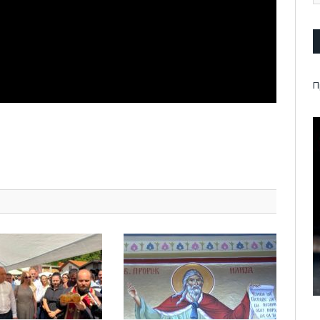
П
pp
l
are