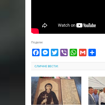
Подели:
Facebook
Messenger
Twitter
Viber
WhatsA
Gmai
Sh
СЛИЧНЕ ВЕСТИ: