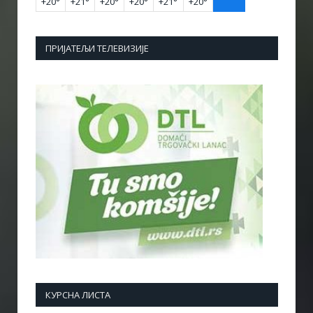
+
20°
+
21°
+
20°
+
20°
+
21°
+
20°
ПРИЈАТЕЉИ ТЕЛЕВИЗИЈЕ
КУРСНА ЛИСТА