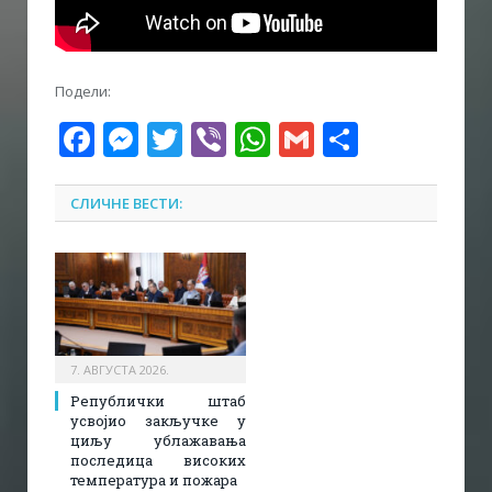
Подели:
Facebook
Messenger
Twitter
Viber
WhatsApp
Gmail
Share
СЛИЧНЕ ВЕСТИ:
7. АВГУСТА 2026.
Републички штаб
усвојио закључке у
циљу ублажавања
последица високих
температура и пожара​