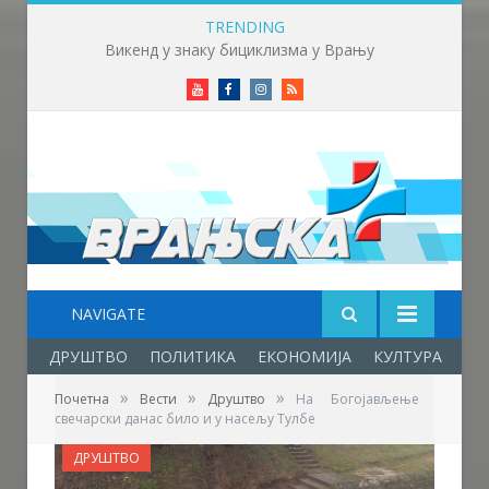
TRENDING
Викенд у знаку бициклизма у Врању
Youtube
Facebook
Instagram
RSS
NAVIGATE
ДРУШТВО
ПОЛИТИКА
ЕКОНОМИЈА
КУЛТУРА
ОБ
»
»
»
Почетна
Вести
Друштво
На Богојављење
свечарски данас било и у насељу Тулбе
ДРУШТВО