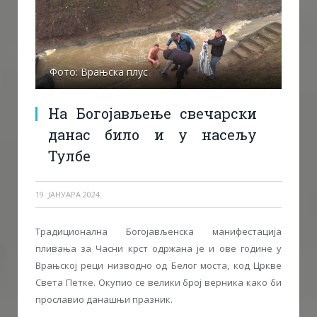
Фото: Врањска плус
На Богојављење свечарски
данас било и у насељу
Тулбе
19. ЈАНУАРА 2024.
Традиционална Богојављенска манифестација
пливања за Часни крст одржана је и ове године у
Врањској реци низводно од Белог моста, код Цркве
Света Петке. Окупио се велики број верника како би
прославио данашњи празник.