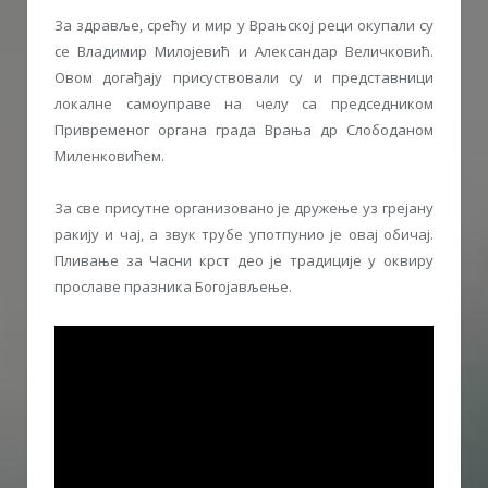
За здравље, срећу и мир у Врањској реци окупали су
се Владимир Милојевић и Александар Величковић.
Овом догађају присуствовали су и представници
локалне самоуправе на челу са председником
Привременог органа града Врања др Слободаном
Миленковићем.
За све присутне организовано је дружење уз грејану
ракију и чај, а звук трубе употпунио је овај обичај.
Пливање за Часни крст део је традиције у оквиру
прославе празника Богојављење.