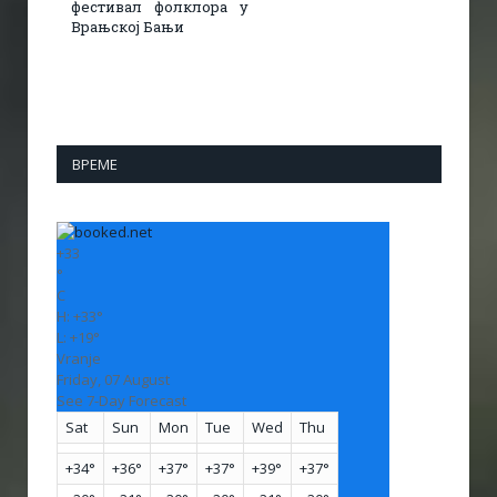
фестивал фолклора у
Врањској Бањи
ВРЕМЕ
+
33
°
C
H:
+
33°
L:
+
19°
Vranje
Friday, 07 August
See 7-Day Forecast
Sat
Sun
Mon
Tue
Wed
Thu
+
34°
+
36°
+
37°
+
37°
+
39°
+
37°