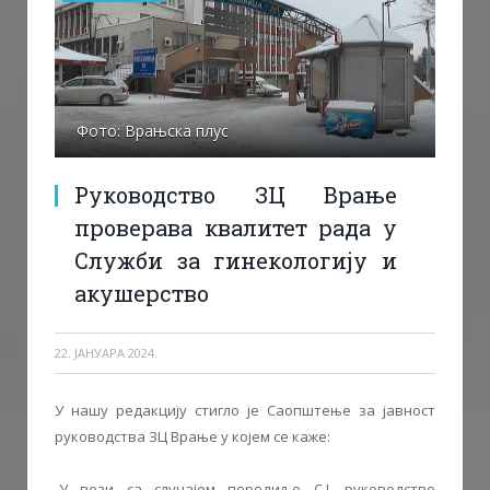
Фото: Врањска плус
Руководство ЗЦ Врање
проверава квалитет рада у
Служби за гинекологију и
акушерство
22. ЈАНУАРА 2024.
У нашу редакцију стигло је Саопштење за јавност
руководства ЗЦ Врање у којем се каже:
-У вези са случајем породиље С.Ј. руководство