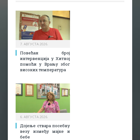
7. АВГУСТА 2026.
Повећан број
интервенција у Хитној
помоћи у Врању због
високих температура
6. АВГУСТА 2026.
Дојење ствара посебну
везу између мајке и
бебе