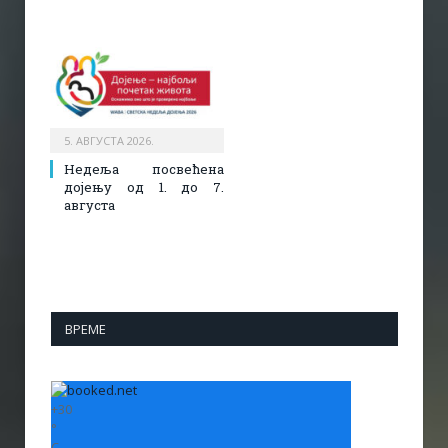
5. АВГУСТА 2026.
Недеља посвећена
дојењу од 1. до 7.
августа
ВРЕМЕ
+
30
°
C