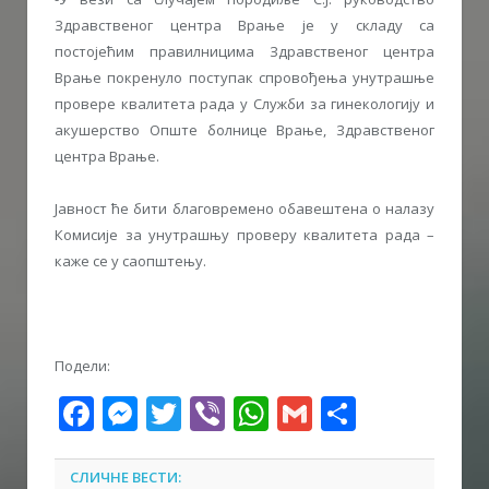
Здравственог центра Врање је у складу са
постојећим правилницима Здравственог центра
Врање покренуло поступак спровођења унутрашње
провере квалитета рада у Служби за гинекологију и
акушерство Опште болнице Врање, Здравственог
центра Врање.
Јавност ће бити благовремено обавештена о налазу
Комисије за унутрашњу проверу квалитета рада –
каже се у саопштењу.
Подели:
Facebook
Messenger
Twitter
Viber
WhatsApp
Gmail
Share
СЛИЧНЕ ВЕСТИ: