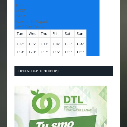
H:
+
35°
L:
+
20°
Vranje
Monday, 10 August
See 7-Day Forecast
Tue
Wed
Thu
Fri
Sat
Sun
+
37°
+
36°
+
33°
+
34°
+
33°
+
34°
+
19°
+
20°
+
17°
+
16°
+
15°
+
15°
ПРИЈАТЕЉИ ТЕЛЕВИЗИЈЕ