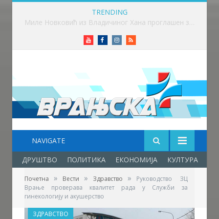
TRENDING
Бициклима до Хиландара – Далибор и Душан кренули на ходочашће дуго 400 километара
Youtube
Facebook
Instagram
RSS
NAVIGATE
ДРУШТВО
ПОЛИТИКА
ЕКОНОМИЈА
КУЛТУРА
ОБ
»
»
»
Почетна
Вести
Здравство
Руководство ЗЦ
Врање проверава квалитет рада у Служби за
гинекологију и акушерство
ЗДРАВСТВО