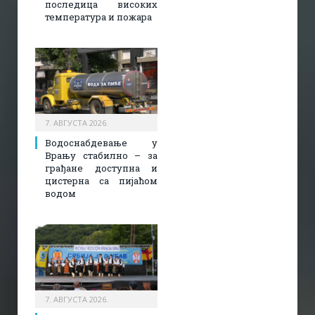
последица високих
температура и пожара​
7. АВГУСТА 2026.
Водоснабдевање у
Врању стабилно – за
грађане доступна и
цистерна са пијаћом
водом
7. АВГУСТА 2026.