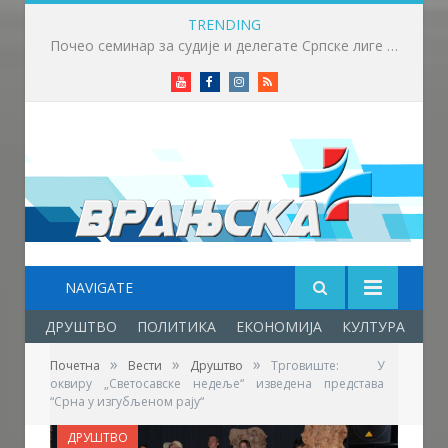
TRENDING
Почео семинар за судије и делегате Српске лиге „Исток“ у Крушевцу
Youtube
Facebook
Instagram
RSS
NAVIGATE
ДРУШТВО
ПОЛИТИКА
ЕКОНОМИЈА
КУЛТУРА
ОБ
»
»
»
Почетна
Вести
Друштво
Трговиште: У
оквиру „Светосавске недеље“ изведена представа
“Срна у изгубљеном рају“
ДРУШТВО