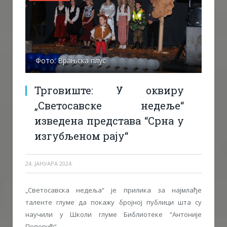
Фото: Врањска плус
Трговиште: У оквиру
„Светосавске недеље“
изведена представа “Срна у
изгубљеном рају“
24. ЈАНУАРА 2024.
„Светосавска недеља“ је прилика за најмлађе
таленте глуме да покажу бројној публици шта су
научили у Школи глуме Библиотеке “Антоније
Поповић“.