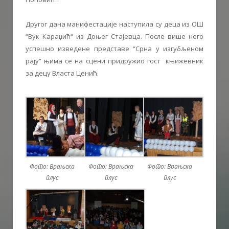
Другог дана манифестације наступила су деца из ОШ
“Вук Караџић“ из Доњег Стајевца. После више него
успешно изведене представе “Срна у изгубљеном
рају“ њима се на сцени придружио гост књижевник
за децу Власта Ценић.
Фото: Врањска
Фото: Врањска
Фото: Врањска
плус
плус
плус