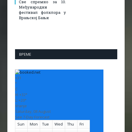
Све спремно за 10.
Међународни
фестивал фолклора у
Врањској Бањи
ВРЕМЕ
+
31
°
C
H:
+
32°
L:
+
20°
Vranje
Saturday, 08 August
See 7-Day Forecast
Sun
Mon
Tue
Wed
Thu
Fri