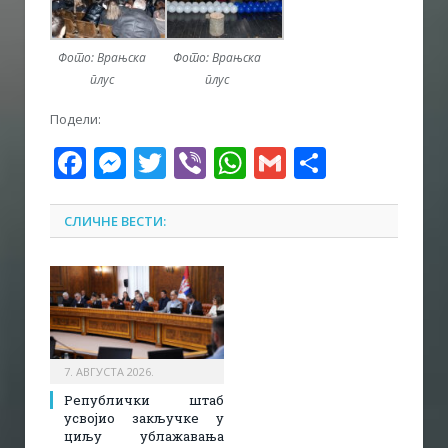
Фото: Врањска
Фото: Врањска
плус
плус
Подели:
Facebook
Messenger
Twitter
Viber
WhatsApp
Gmail
Share
СЛИЧНЕ ВЕСТИ:
7. АВГУСТА 2026.
Републички штаб
усвојио закључке у
циљу ублажавања