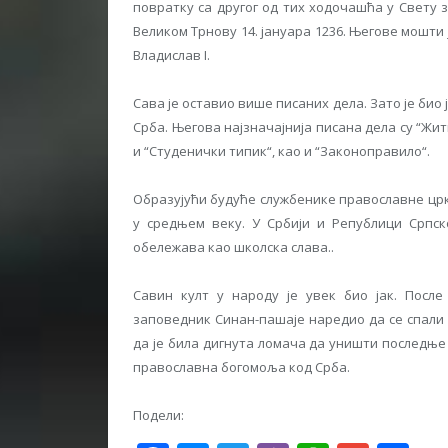
повратку са другог од тих ходочашћа у Свету з
Великом Трнову 14. јануара 1236. Његове мошт
Владислав I.
Сава је оставио више писаних дела. Зато је био
Срба. Његова најзначајнија писана дела су “Жит
и “Студенички типик“, као и “Законоправило“.
Образујући будуће службенике православне цркв
у средњем веку. У Србији и Републици Српско
обележава као школска слава..
Савин култ у народу је увек био јак. После
заповедник Синан-пашаје наредио да се спали 
да је била дигнута ломача да уништи последње 
православна богомоља код Срба.
Подели: