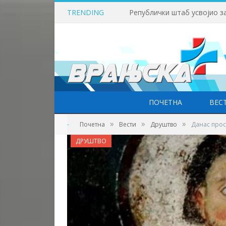
TRENDING
ПОЧЕТНА
ВЕС
»
»
»
-
Почетна
Вести
Друштво
Данас прос
ДРУШТВО