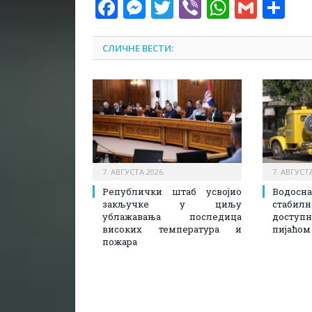
Facebook
Messenger
Twitter
Viber
WhatsA
Gmai
Sh
СЛИЧНЕ ВЕСТИ:
7. АВГУСТА 2026.
7. АВГУСТА
Републички штаб усвојио
Водосн
закључке у циљу
стаби
ублажавања последица
доступ
високих температура и
пијаћом
пожара​