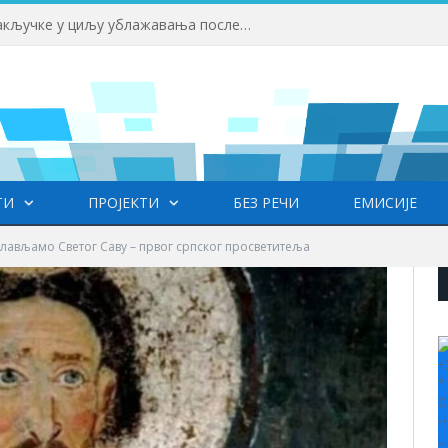
Републички штаб усвојио закључке у циљу ублажавања последица високих температура и пожара​
ТИ
ПРОЈЕКТИ
БЕЗ РЕЧИ
ЕМИСИЈЕ
лављамо Светог Саву – првог српског просветитеља
+
°
C
H
L