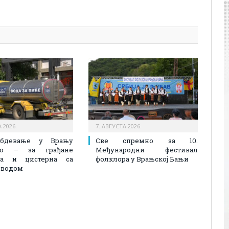
pp
l
are
 2026.
7. АВГУСТА 2026.
абдевање у Врању
Све спремно за 10.
лно – за грађане
Међународни фестивал
на и цистерна са
фолклора у Врањској Бањи
 водом