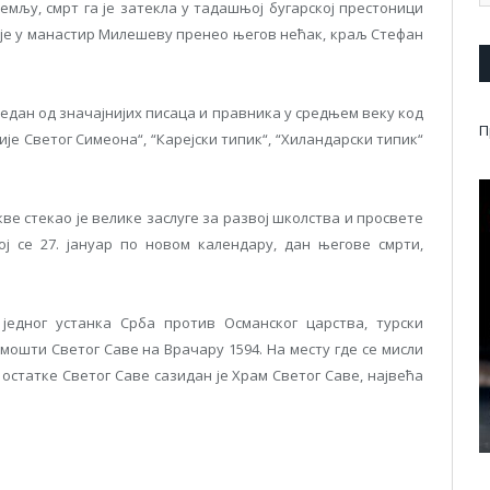
емљу, смрт га је затекла у тадашњој бугарској престоници
и је у манастир Милешеву пренео његов нећак, краљ Стефан
 један од значајнијих писаца и правника у средњем веку код
П
ије Светог Симеона“, “Карејски типик“, “Хиландарски типик“
е стекао је велике заслуге за развој школства и просвете
ј се 27. јануар по новом календару, дан његове смрти,
 једног устанка Срба против Османског царства, турски
мошти Светог Саве на Врачару 1594. На месту где се мисли
остатке Светог Саве сазидан је Храм Светог Саве, највећа