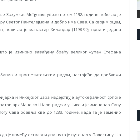
ње Захумље. Међутим, убрзо потом 1192. године побегао је
ру Светог Пантелејмона и добио име Сава. Са својим оцем,
, подигао је манастир Хиландар (1198-99), први и једини
 што је измирио завађену браћу великог жупан Стефана
 бавио и просветитељским радом, настојећи да приближи
ријарха и Никејског цара издејствује аутокефалност српске
патријарх Манојло I Цариградски у Никеји је именовао Саву
огу Сава обавља све до 1233. године, када га је заменио
А
 да је између осталог и два пута је путовао у Палестину. На