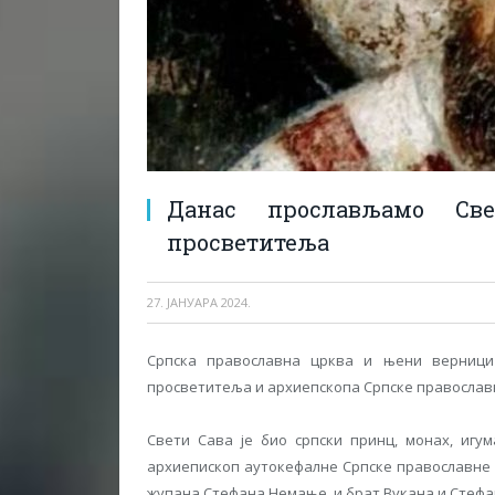
Данас прослављамо Св
просветитеља
27. ЈАНУАРА 2024.
Српска православна црква и њени верници 
просветитеља и архиепскопа Српске православ
Свети Сава је био српски принц, монах, игу
архиепископ аутокефалне Српске православне ц
жупана Стефана Немање, и брат Вукана и Стеф