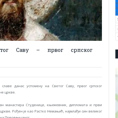
V
F
S
етог Саву – првог српског
славе данас успомену на Светог Саву, првог српског
не цркве.
ман манастира Студенице, књижевник, дипломата и први
ркве. Рођен је као Растко Немањић, најмлађи син великог
ана Првовенчаног.