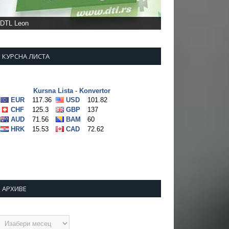
DTL Leon
КУРСНА ЛИСТА
АРХИВЕ
рхиве