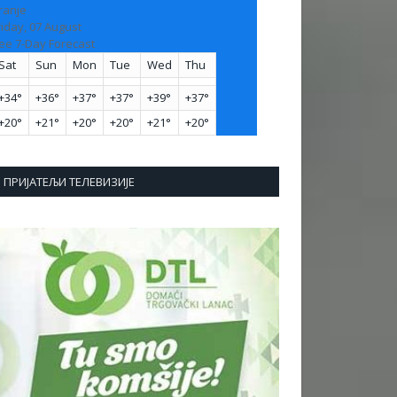
ranje
riday, 07 August
ee 7-Day Forecast
Sat
Sun
Mon
Tue
Wed
Thu
+
34°
+
36°
+
37°
+
37°
+
39°
+
37°
+
20°
+
21°
+
20°
+
20°
+
21°
+
20°
ПРИЈАТЕЉИ ТЕЛЕВИЗИЈЕ