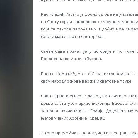
Kao младић Растко је добио од оца на управља
на Свету гору и замонашио се у руском манасти
који се такође замонашио и добио име Симеон
српски манастир на Светој гори.
Свети Сава познат је у историји и по томе
Првовенчаног и кнеза Вукана.
Растко Немањић, монах Сава, истовремено се
свом народу основе верске и световне поуке.
Сава I Српски успео је да код Васељенског пат
цркве са статусом архиепископије. Васељенски 
за првог архиепископа Србије. Додељену му ул
његов ученик Арсеније I Сремац.
За оно време био је веома учен и свестран, тако