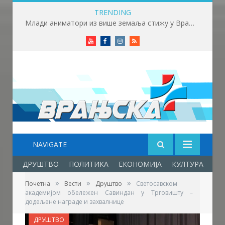
TRENDING
Млади аниматори из више земаља стижу у Врање – почиње „Златни пуж“
Youtube
Facebook
Instagram
RSS
NAVIGATE
ДРУШТВО
ПОЛИТИКА
ЕКОНОМИЈА
КУЛТУРА
ОБ
»
»
»
Почетна
Вести
Друштво
Светосавском
академијом обележен Савиндан у Трговишту –
додељене награде и захвалнице
ДРУШТВО