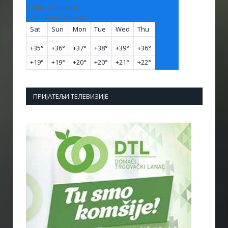
Friday, 07 August
See 7-Day Forecast
Sat
Sun
Mon
Tue
Wed
Thu
+
35°
+
36°
+
37°
+
38°
+
39°
+
36°
+
19°
+
19°
+
20°
+
20°
+
21°
+
22°
ПРИЈАТЕЉИ ТЕЛЕВИЗИЈЕ