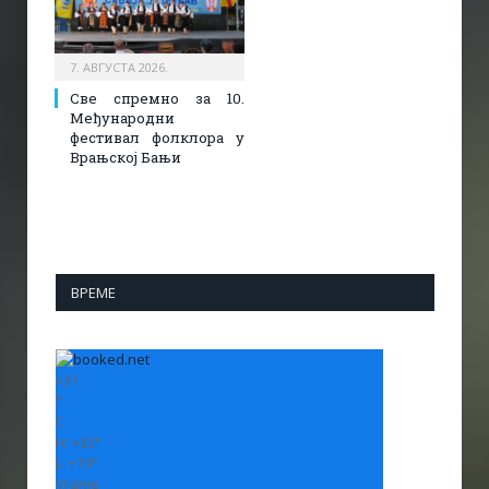
7. АВГУСТА 2026.
Све спремно за 10.
Међународни
фестивал фолклора у
Врањској Бањи
ВРЕМЕ
+
31
°
C
H:
+
32°
L:
+
19°
Vranje