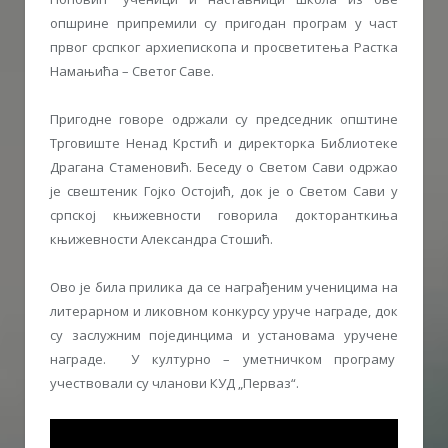
опшрине припремили су пригодан програм у част
првог срспког архиепископа и просветитења Растка
Намањића – Светог Саве.
Пригодне говоре одржали су председник општине
Трговиште Ненад Крстић и директорка Библиотеке
Драгана Стаменовић. Беседу о Светом Сави одржао
је свештеник Гојко Остојић, док је о Светом Сави у
српској књижевности говорила докторанткиња
књижевности Александра Стошић.
Ово је била прилика да се награђеним ученицима на
литерарном и ликовном конкурсу уруче награде, док
су заслужним појединцима и установама уручене
награде. У културно – уметничком програму
учествовали су чланови КУД „Перваз“.