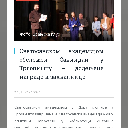
Фото: Врањска плус
Светосавском академијом
обележен Савиндан у
Трговишту – додељене
награде и захвалнице
27. ЈАНУАРА 2024.
Светосавском академијом у Дому културе у
Трговишту завршена је Светосавска академија у овој
општини. Запослени у Библиотеци „Антоније
Поповић“ ученици и наставници школа из ове