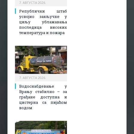
7. АВГУСТА 2026.
Републички штаб
усвојио закључке у
циљу ублажавања
последица високих
температура и пожара​
7. АВГУСТА 2026.
Водоснабдевање у
Врању стабилно – за
грађане доступна и
цистерна са пијаћом
водом