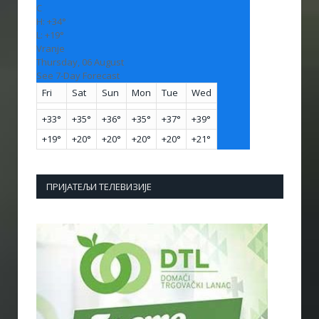
C
H:
+
34°
L:
+
19°
Vranje
Thursday, 06 August
See 7-Day Forecast
Fri
Sat
Sun
Mon
Tue
Wed
+
33°
+
35°
+
36°
+
35°
+
37°
+
39°
+
19°
+
20°
+
20°
+
20°
+
20°
+
21°
ПРИЈАТЕЉИ ТЕЛЕВИЗИЈЕ