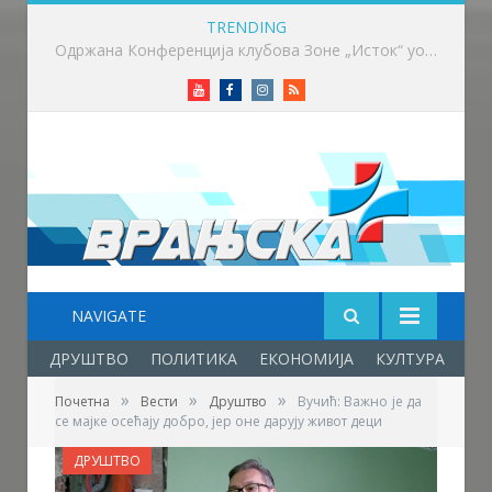
TRENDING
Вучић: Расписивање избора за који дан или недељу
Youtube
Facebook
Instagram
RSS
NAVIGATE
ДРУШТВО
ПОЛИТИКА
ЕКОНОМИЈА
КУЛТУРА
ОБ
»
»
»
Почетна
Вести
Друштво
Вучић: Важно је да
се мајке осећају добро, јер оне дарују живот деци
ДРУШТВО