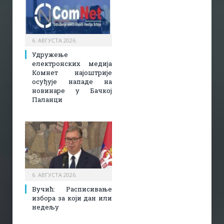
6. АВГУСТА 2026.
Удружење
електронских медија
Комнет најоштрије
осуђује нападе на
новинаре у Бачкој
Паланци
6. АВГУСТА 2026.
Вучић: Расписивање
избора за који дан или
недељу