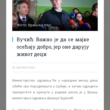
Фото: Врањска плус
Вучић: Важно је да се мајке
осећају добро, јер оне дарују
живот деци
29. ЈАНУАРА 2024.
Министарство здравља ће у наредних месец дана
обићи сва породилишта у Србији, а затим одредити
приоритете и кренути у радове рекла је у Врању
министарка здравља Даница Грујичић.
У опремање Опште болнице у Врању као и