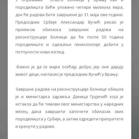
породилишта биће уложено четири милиона евра,
док ће радови бити завршени до 31. маја ове године.
Председник Србије Александар Вучић рекао је
приликом обиласка завршних радова на
реконструкцији болнице да ће после 50 година
породилиште и одељење гинекологије добити у
потпуности нови изглед.
-Важно је да се мајке осећају добро, јер оне дарују
живот деци, нагласио је председник Вучић у Врању.
Завршне радове на реконструкцији болнице обишла
је и министарка здравља Даница Грујичић која је
истакла да ће тимови овог министарства у наредних
месец дана завршити започети обилазак свих
породилишта у Србији, а затим одредити приоритете
и кренути у радове.