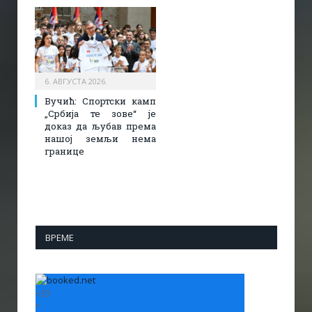
6. АВГУСТА 2026.
Вучић: Спортски камп
„Србија те зове“ је
доказ да љубав према
нашој земљи нема
границе
ВРЕМЕ
+
33
°