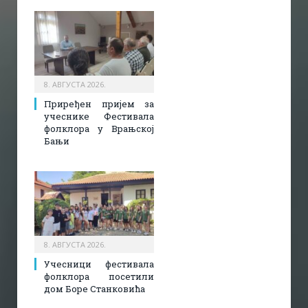
8. АВГУСТА 2026.
Приређен пријем за
учеснике Фестивала
фолклора у Врањској
Бањи
8. АВГУСТА 2026.
Учесници фестивала
фолклора посетили
дом Боре Станковића