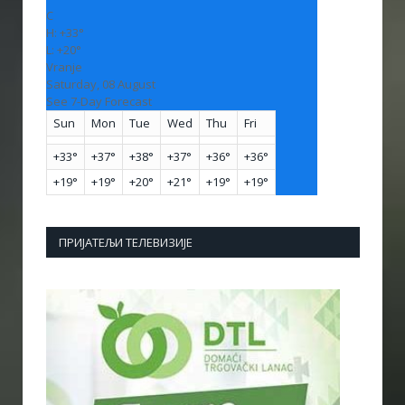
C
H:
+
33°
L:
+
20°
Vranje
Saturday, 08 August
See 7-Day Forecast
Sun
Mon
Tue
Wed
Thu
Fri
+
33°
+
37°
+
38°
+
37°
+
36°
+
36°
+
19°
+
19°
+
20°
+
21°
+
19°
+
19°
ПРИЈАТЕЉИ ТЕЛЕВИЗИЈЕ