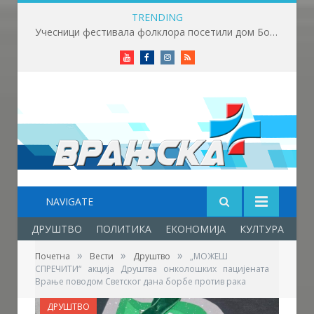
TRENDING
Данас је Света Петка Трнова
Youtube
Facebook
Instagram
RSS
NAVIGATE
ДРУШТВО
ПОЛИТИКА
ЕКОНОМИЈА
КУЛТУРА
ОБ
»
»
»
Почетна
Вести
Друштво
„МОЖЕШ
СПРЕЧИТИ“ акција Друштва онколошких пацијената
Врање поводом Светског дана борбе против рака
ДРУШТВО