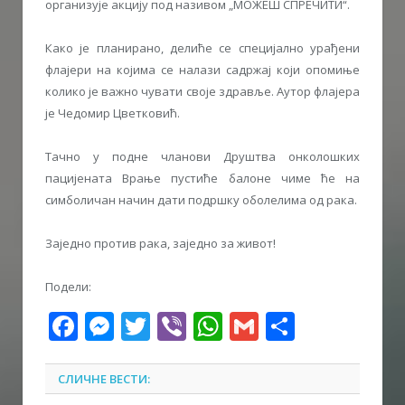
организује акцију под називом „МОЖЕШ СПРЕЧИТИ“.
Како је планирано, делиће се специјално урађени
флајери на којима се налази садржај који опомиње
колико је важно чувати своје здравље. Аутор флајера
је Чедомир Цветковић.
Тачно у подне чланови Друштва онколошких
пацијената Врање пустиће балоне чиме ће на
симболичан начин дати подршку оболелима од рака.
Заједно против рака, заједно за живот!
Подели:
Facebook
Messenger
Twitter
Viber
WhatsApp
Gmail
Share
СЛИЧНЕ ВЕСТИ: