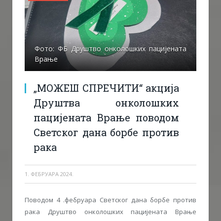
Фото: ФБ Друштво онколошких пацијената
Врање
„МОЖЕШ СПРЕЧИТИ“ акција
Друштва онколошких
пацијената Врање поводом
Светског дана борбе против
рака
1. ФЕБРУАРА 2024.
Поводом 4 .фебруара Светског дана борбе против
рака Друштво онколошких пацијената Врање