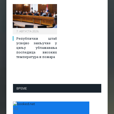
7. АВГУСТА 2026.
Републички штаб
усвојио закључке у
циљу ублажавања
последица високих
температура и пожара​
ВРЕМЕ
+
32
°