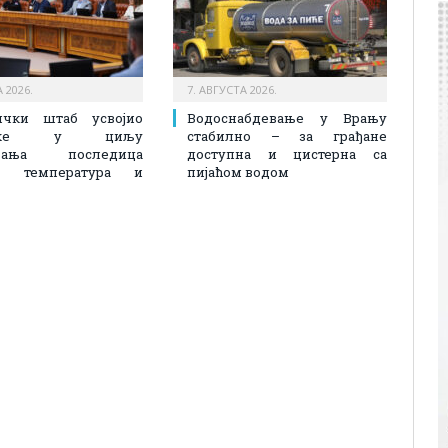
 2026.
7. АВГУСТА 2026.
ички штаб усвојио
Водоснабдевање у Врању
учке у циљу
стабилно – за грађане
авања последица
доступна и цистерна са
их температура и
пијаћом водом