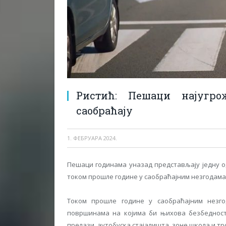
Ристић: Пешаци најугро
саобраћају
1. ФЕБРУАРА 2024.
Пешаци годинама уназад представљају једну од
током прошле године у саобраћајним незгодама 
Током прошле године у саобраћајним незг
површинама на којима би њихова безбедност
прелази, аутобуска стајалишта, зоне школа и тр