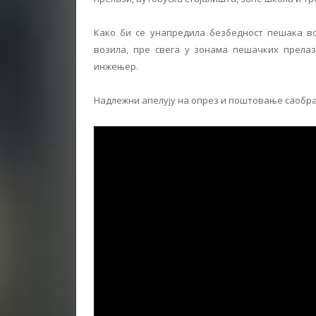
Како би се унапредила безбедност пешака в
возила, пре свега у зонама пешачких прелаз
инжењер.
Надлежни апелују на опрез и поштовање саобра