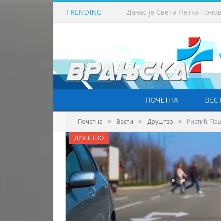
TRENDING
Прави летњи викенд у Врањ
ПОЧЕТНА
ВЕС
»
»
»
-
Почетна
Вести
Друштво
Ристић: Пе
ДРУШТВО