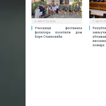
8. АВГУСТА 2026.
7. АВГУСТА
Учесници фестивала
Републ
фолклора посетили дом
закљ
Боре Станковића
ублаж
висок
пожара​