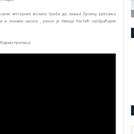
озачи моторних возила треба да смање брзину кретања
а и зонама школа , рекао је Ивица Ристић саобраћајни
ћајних прописа.
А