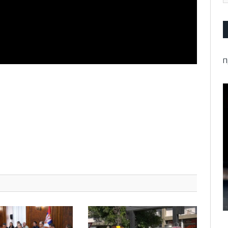
П
pp
l
are