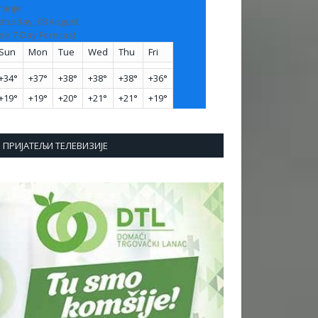
ranje
aturday, 08 August
ee 7-Day Forecast
Sun
Mon
Tue
Wed
Thu
Fri
+
34°
+
37°
+
38°
+
38°
+
38°
+
36°
+
19°
+
19°
+
20°
+
21°
+
21°
+
19°
ПРИЈАТЕЉИ ТЕЛЕВИЗИЈЕ