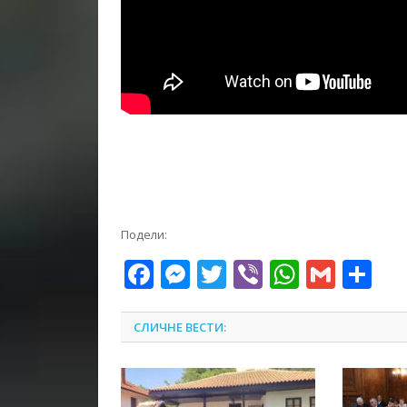
Подели:
Facebook
Messenger
Twitter
Viber
WhatsA
Gmai
Sh
СЛИЧНЕ ВЕСТИ: