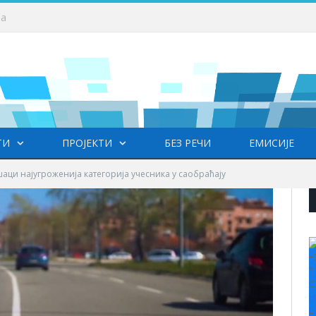
у – температура до 32 степена
ТИ
ПРОЈЕКТИ
БЕЗ РЕЧИ
ЕМИСИЈЕ
шаци најугроженија категорија учесника у саобраћају
+
°
C
H
L