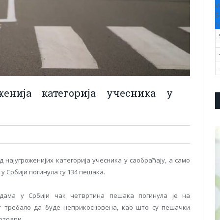
V
S
S
женија категорија учесника у
 најугроженијих категорија учесника у саобраћају, а само
у Србији погинула су 134 пешака.
одама у Србији чак четвртина пешака погинула је на
 требало да буде неприкосновена, као што су пешачки
отоари.