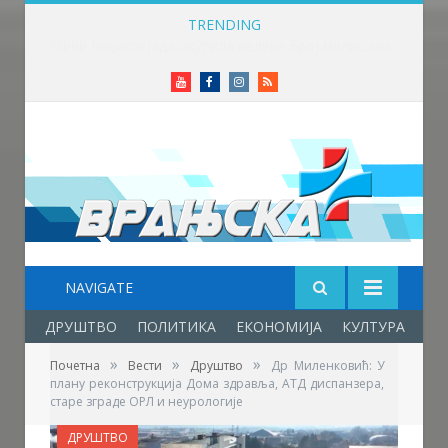
TRENDING
Фестивал фолклора у Врањској Бањи – празник младости, културе, традиције и пријатељства
Youtube
Facebook
Instagram
RSS
NAVIGATE
ДРУШТВО
ПОЛИТИКА
ЕКОНОМИЈА
КУЛТУРА
ОБ
»
»
»
Почетна
Вести
Друштво
Др Миленковић: У
плану реконструкција Дома здравља, АТД диспанзера,
старе зграде ОРЛ и неурологије
ДРУШТВО