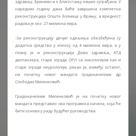
здрављу, бринемо и о благостању наших суграђана. У
наредних годину дана биће завршена комплетна
реконструкција Опште болнице у Врању, а вредност
радова је око 27 милиона евра.
-За реконструкцију дечјег одељења обезбеђена су
додатна средства у износу од 4 милиона евра, а у
плану је и реконструкција Дома здравља, АТД
диспанзера, старе зграде ОРЛ са онкологијом као и
старе зграде неурологије, рекао је, између осталог,
на почетку новог мандата градоначелник др
Слободан Миленковић.
Градоначелник Миленковић је на почетку новог
мандата представио сва програмска начела, коjа ће
бити основа у раду будућег руководства.