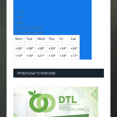
°
C
H:
+
34°
L:
+
20°
Vranje
Sunday, 09 August
See 7-Day Forecast
Mon
Tue
Wed
Thu
Fri
Sat
+
36°
+
38°
+
38°
+
36°
+
34°
+
34°
+
19°
+
19°
+
21°
+
19°
+
18°
+
17°
ПРИЈАТЕЉИ ТЕЛЕВИЗИЈЕ