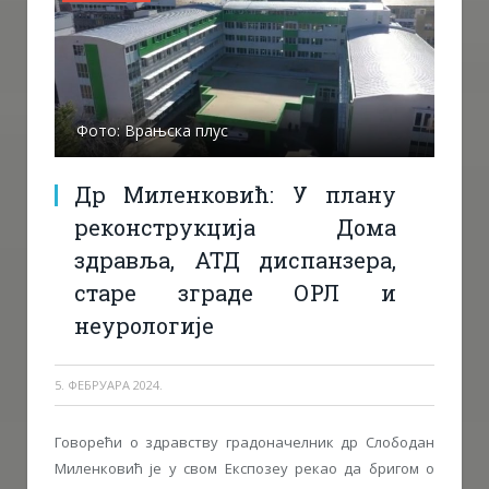
Фото: Врањска плус
Др Миленковић: У плану
реконструкција Дома
здравља, АТД диспанзера,
старе зграде ОРЛ и
неурологије
5. ФЕБРУАРА 2024.
Говорећи о здравству градоначелник др Слободан
Миленковић је у свом Експозеу рекао да бригом о