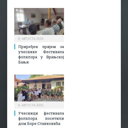
8. АВГУСТА 2026.
Приређен пријем за
учеснике Фестивала
фолклора у Врањској
Бањи
8. АВГУСТА 2026.
Учесници фестивала
фолклора посетили
дом Боре Станковића