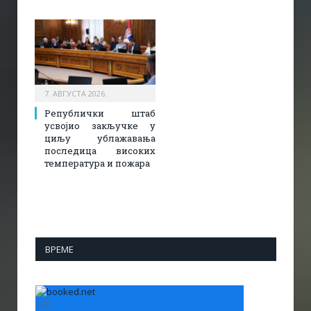
7. АВГУСТА 2026.
Републички штаб
усвојио закључке у
циљу ублажавања
последица високих
температура и пожара​
ВРЕМЕ
+
29