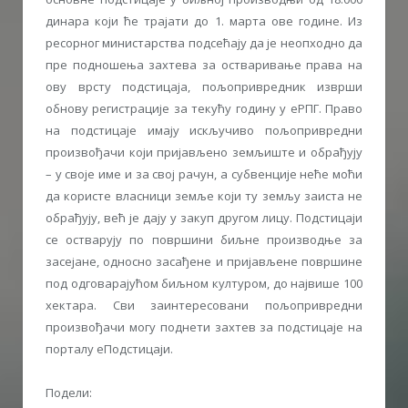
динара који ће трајати до 1. марта ове године. Из
ресорног министарства подсећају да је неопходно да
пре подношења захтева за остваривање права на
ову врсту подстицаја, пољопривредник изврши
обнову регистрације за текућу годину у еРПГ. Право
на подстицаје имају искључиво пољопривредни
произвођачи који пријављено земљиште и обрађују
– у своје име и за свој рачун, а субвенције неће моћи
да користе власници земље који ту земљу заиста не
обрађују, већ је дају у закуп другом лицу. Подстицаји
се остварују по површини биљне производње за
засејане, односно засађене и пријављене површине
под одговарајућом биљном културом, до највише 100
хектара. Сви заинтересовани пољопривредни
произвођачи могу поднети захтев за подстицаје на
порталу еПодстицаји.
Подели: