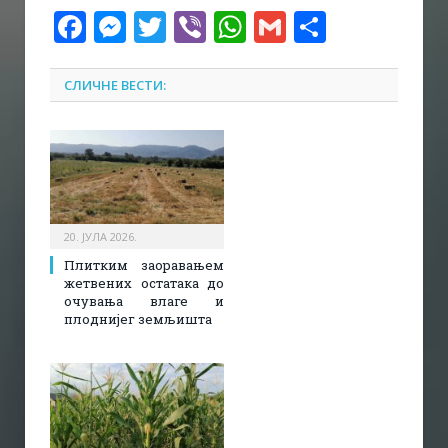
Facebook
Messenger
Twitter
Viber
WhatsApp
Gmail
Share
СЛИЧНЕ ВЕСТИ:
20. ЈУЛА 2026.
Плитким заоравањем
жетвених остатака до
очувања влаге и
плоднијег земљишта