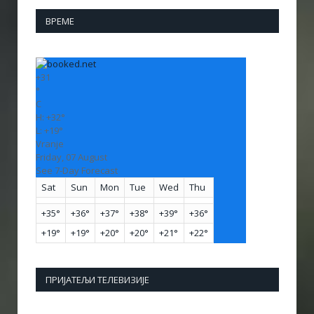
ВРЕМЕ
+
31
°
C
H:
+
32°
L:
+
19°
Vranje
Friday, 07 August
See 7-Day Forecast
Sat
Sun
Mon
Tue
Wed
Thu
+
35°
+
36°
+
37°
+
38°
+
39°
+
36°
+
19°
+
19°
+
20°
+
20°
+
21°
+
22°
ПРИЈАТЕЉИ ТЕЛЕВИЗИЈЕ