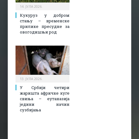
14. ЈУЛА 2026.
Кукуруз у добром
стању – временске
прилике пресудне за
овогодишњи род
13. ЈУЛА 2026.
У Србији четири
жаришта афричке куге
свиња – еутаназија
једини начин
сузбијања