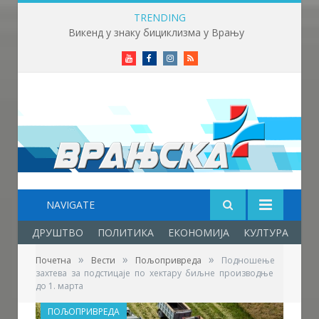
TRENDING
Викенд у знаку бициклизма у Врању
Youtube
Facebook
Instagram
RSS
NAVIGATE
ДРУШТВО
ПОЛИТИКА
ЕКОНОМИЈА
КУЛТУРА
ОБ
»
»
»
Почетна
Вести
Пољопривреда
Подношење
захтева за подстицаје по хектару биљне производње
до 1. марта
ПОЉОПРИВРЕДА