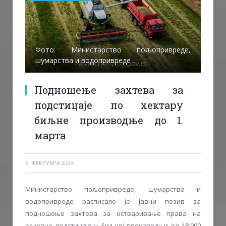
Фото: Министарство пољопривреде,
шумарства и водопривреде
Подношење захтева за
подстицаје по хектару
биљне производње до 1.
марта
5. ФЕБРУАРА 2024.
Министарство пољопривреде, шумарства и
водопривреде расписало је Јавни позив за
подношење захтева за остваривање права на
основне подстицаје у биљној производњи од 18.000