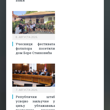
Бањи
8. АВГУСТА 2026.
Учесници фестивала
фолклора посетили
дом Боре Станковића
7. АВГУСТА 2026.
Републички штаб
усвојио закључке у
циљу ублажавања