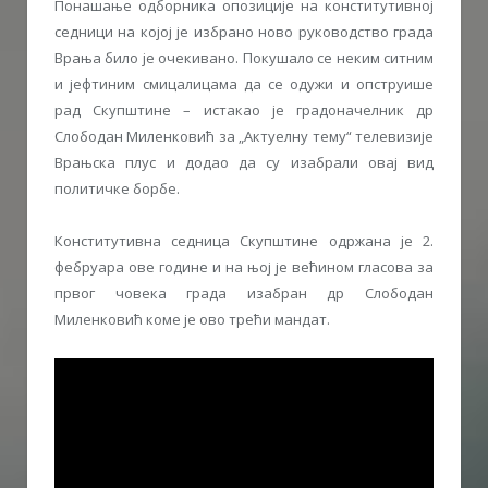
Понашање одборника опозиције на конститутивној
седници на којој је избрано ново руководство града
Врања било је очекивано. Покушало се неким ситним
и јефтиним смицалицама да се одужи и опструише
рад Скупштине – истакао је градоначелник др
Слободан Миленковић за „Актуелну тему“ телевизије
Врањска плус и додао да су изабрали овај вид
политичке борбе.
Конститутивна седница Скупштине одржана је 2.
фебруара ове године и на њој је већином гласова за
првог човека града изабран др Слободан
Миленковић коме је ово трећи мандат.