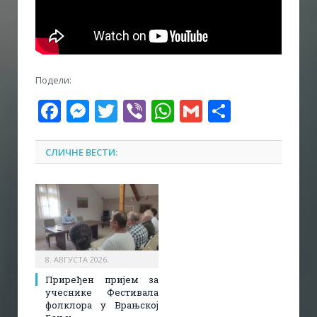
Подели:
Facebook
Messenger
Twitter
Viber
WhatsApp
Gmail
Share
СЛИЧНЕ ВЕСТИ:
8. АВГУСТА 2026.
Приређен пријем за
учеснике Фестивала
фолклора у Врањској