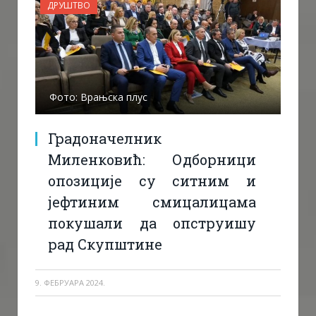
ДРУШТВО
Фото: Врањска плус
Градоначелник
Миленковић: Одборници
опозиције су ситним и
јефтиним смицалицама
покушали да опструишу
рад Скупштине
9. ФЕБРУАРА 2024.