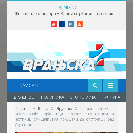
TRENDING
Фестивал фолклора у Врањској Бањи – празник младости, културе, традиције и пријатељства
Youtube
Facebook
Instagram
RSS
NAVIGATE
ДРУШТВО
ПОЛИТИКА
ЕКОНОМИЈА
КУЛТУРА
ОБ
»
»
»
Почетна
Вести
Друштво
Градоначелник
Миленковић: Одборници опозиције су ситним и
јефтиним смицалицама покушали да опструишу рад
Скупштине