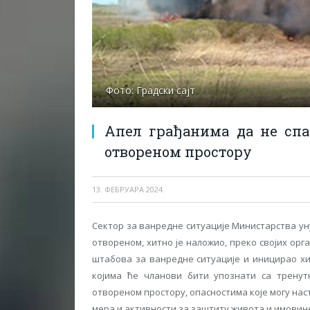
Фото: Градски сајт
Aпел грађанима да не спа
отвореном простору
13. ФЕБРУАРА 2024.
Сектор за ванредне ситуације Министарства ун
отвореном, хитно је наложио, преко својих ор
штабова за ванредне ситуације и иницирао хи
којима ће чланови бити упознати са трену
отвореном простору, опасностима које могу нас
мера и активности за заштиту живота и имовин