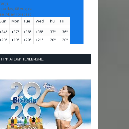
ranje
aturday, 08 August
ee 7-Day Forecast
Sun
Mon
Tue
Wed
Thu
Fri
+
34°
+
37°
+
38°
+
38°
+
37°
+
36°
+
20°
+
19°
+
20°
+
21°
+
20°
+
20°
ПРИЈАТЕЉИ ТЕЛЕВИЗИЈЕ