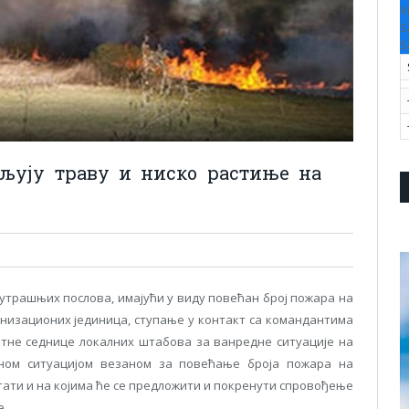
V
S
S
љују траву и ниско растиње на
утрашњих послова, имајући у виду повећан број пожара на
ганизационих јединица, ступање у контакт са командантима
тне седнице локалних штабова за ванредне ситуације на
тном ситуацијом везаном за повећање броја пожара на
тати и на којима ће се предложити и покренути спровођење
е.