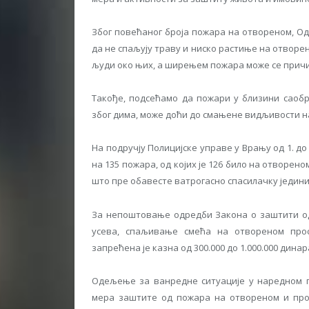
Због повећаног броја пожара на отвореном, О
да не спаљују траву и ниско растиње на отворен
људи око њих, а ширењем пожара може се причи
Такође, подсећамо да пожари у близини саобр
због дима, може доћи до смањене видљивости на 
На подручју Полицијске управе у Врању од 1. д
на 135 пожара, од којих је 126 било на отворен
што пре обавесте ватрогасно спасилачку јединиц
За непоштовање одредби Закона о заштити од
усева, спаљивање смећа на отвореном про
запрећена је казна од 300.000 до 1.000.000 динар
Одељење за ванредне ситуације у наредном п
мера заштите од пожара на отвореном и про