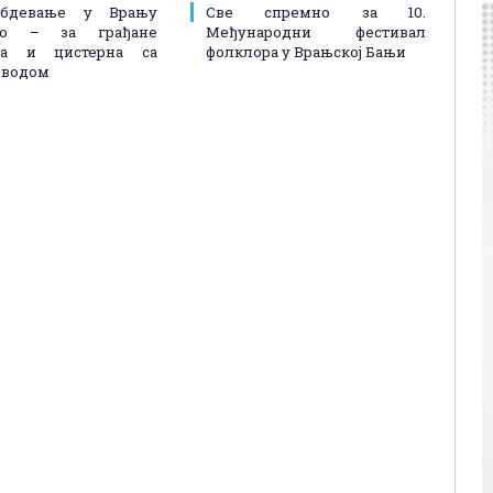
абдевање у Врању
Све спремно за 10.
лно – за грађане
Међународни фестивал
на и цистерна са
фолклора у Врањској Бањи
 водом