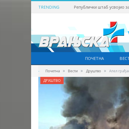
TRENDING
ПОЧЕТНА
ВЕС
»
»
»
-
Почетна
Вести
Друштво
Aпел грађа
ДРУШТВО