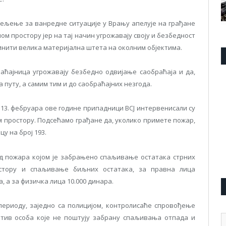
дељење за ванредне ситуације у Врању апелује на грађане
ом простору јер на тај начин угрожавају своју и безбедност
нити велика материјална штета на околним објектима.
аћајница угрожавају безбедно одвијање саобраћаја и да,
путу, а самим тим и до саобраћајних незгода.
о 13. фебруара ове године припадници ВСЈ интервенисали су
ом простору. Подсећамо грађане да, уколико примете пожар,
у на број 193.
 пожара којом је забрањено спаљивање остатака стрних
стору и спаљивање биљних остатака, за правна лица
а, а за физичка лица 10.000 динара.
ериоду, заједно са полицијом, контролисаће спровођење
А
тив особа које не поштују забрану спаљивања отпада и