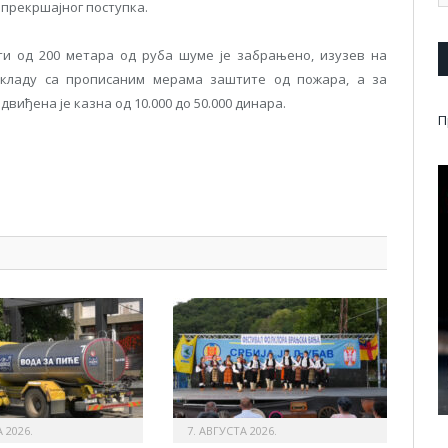
прекршајног поступка.
и од 200 метара од руба шуме је забрањено, изузев на
складу са прописаним мерама заштите од пожара, а за
иђена је казна од 10.000 до 50.000 динара.
П
pp
l
are
 2026.
7. АВГУСТА 2026.