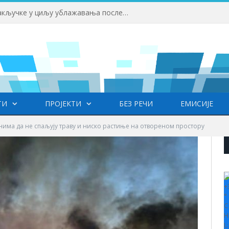
Републички штаб усвојио закључке у циљу ублажавања последица високих температура и пожара​
ТИ
ПРОЈЕКТИ
БЕЗ РЕЧИ
ЕМИСИЈЕ
нима да не спаљују траву и ниско растиње на отвореном простору
+
°
C
H
L