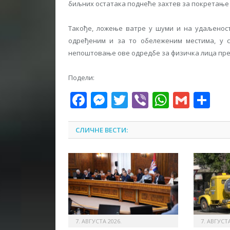
биљних остатака поднеће захтев за покретање 
Такође, ложење ватре у шуми и на удаљеност
одређеним и за то обележеним местима, у 
непоштовање ове одредбе за физичка лица предв
Подели:
Facebook
Messenger
Twitter
Viber
WhatsA
Gmai
Sh
СЛИЧНЕ ВЕСТИ:
7. АВГУСТА 2026.
7. АВГУСТА