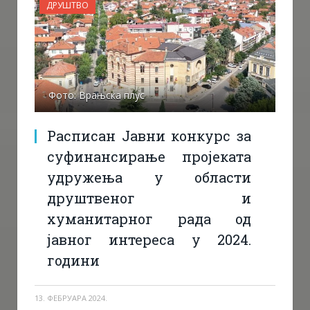
ДРУШТВО
Фото: Врањска плус
Расписан Јавни конкурс за
суфинансирање пројеката
удружења у области
друштвеног и
хуманитарног рада од
јавног интереса у 2024.
години
13. ФЕБРУАРА 2024.