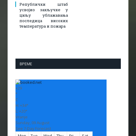
Републички штаб
усвојио закључке у
циљу ублажавања
последица високих
температура и пожара​
ВРЕМЕ
+
29
°
C
H:
+
34°
L:
+
20°
Vranje
Sunday, 09 August
See 7-Day Forecast
Mon
Tue
Wed
Thu
Fri
Sat