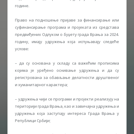
године.
Право на подношење пријаве за финансирање или
суфинансирање програма и пројеката из средстава
предвиђених Одлуком о буџету града Врања за 2024.
годину, имају удружења која испуњавају следеће
услове:
– да су основана у складу са важећим прописима
којима је уређено оснивање удружења и да су
регистрована за обављање делатности друштвеног
и хуманитарног карактера;
– удружења чији се програми и пројекти реализују на
територији града Врања, као и завичајна удружења и
удружења која заступају интереса Града Врања у
Републици Србији;