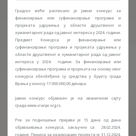
Градско веће расписало је Јавни конкурс за
финансирање или суфинансирање програма и
пројеката удружења у области друштвеног и
хуманитарног рада од јавног интереса у 2024. години.
Предмет Конкурса је финансирање или
суфинансирање програма и пројеката удружења у
области друштвеног и хуманитарног рада од јавног
интереса у 2024. години. За финансирање или
суфинансирање програма и пројеката на основу овог
конкурса обезбеђена су средства у буџету града
Врања у износу 17.000.000,00 динара.
Јавни конкурс објављен је на званичном сајту
града www.vranje.org.rs.
Рок за подношење пријава је 15 дана од дана
објављивања конкурса, закључно са 28.02.2024.
године. Период за реализацију пројекта је 31.12.2024.