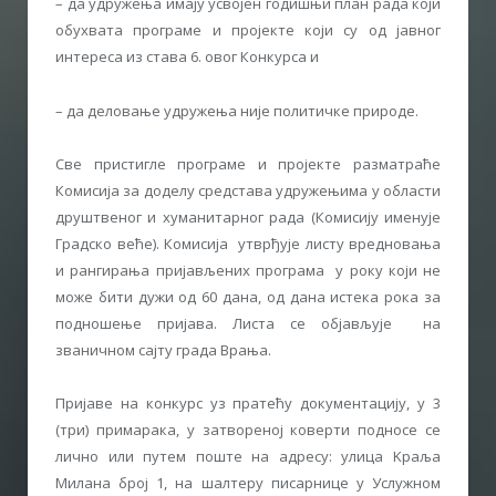
– да удружења имају усвојен годишњи план рада који
обухвата програме и пројекте који су од јавног
интереса из става 6. овог Конкурса и
– да деловање удружења није политичке природе.
Све пристигле програме и пројекте разматраће
Комисија за доделу средстава удружењима у области
друштвеног и хуманитарног рада (Комисију именује
Градско веће). Комисија утврђује листу вредновања
и рангирања пријављених програма у року који не
може бити дужи од 60 дана, од дана истека рока за
подношење пријава. Листа се објављује на
званичном сајту града Врања.
Пријаве на конкурс уз пратећу документацију, у 3
(три) примарака, у затвореној коверти подносе се
лично или путем поште на адресу: улица Kраља
Милана број 1, на шалтеру писарнице у Услужном