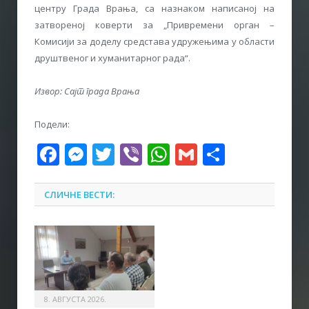
центру Града Врања, са назнаком написаној на
затвореној коверти за „Привремени орган –
Комисији за доделу средстава удружењима у области
друштвеног и хуманитарног рада“.
Извор: Сајт града Врања
Подели:
Facebook
Messenger
Twitter
Viber
WhatsApp
Gmail
Share
СЛИЧНЕ ВЕСТИ:
8. АВГУСТА 2026.