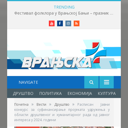
TRENDING
Фестивал фолклора у Врањској Бањи – празник младости, културе, традиције и пријатељства
Youtube
Facebook
Instagram
RSS
NAVIGATE
ДРУШТВО
ПОЛИТИКА
ЕКОНОМИЈА
КУЛТУРА
ОБ
»
»
»
Почетна
Вести
Друштво
Расписан Јавни
конкурс за суфинансирање пројеката удружења у
области друштвеног и хуманитарног рада од јавног
интереса у 2024. години