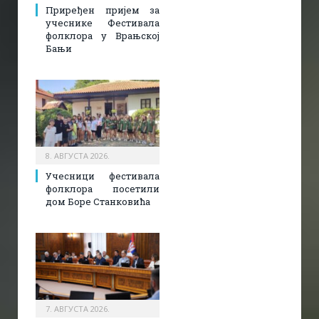
Приређен пријем за
учеснике Фестивала
фолклора у Врањској
Бањи
8. АВГУСТА 2026.
Учесници фестивала
фолклора посетили
дом Боре Станковића
7. АВГУСТА 2026.