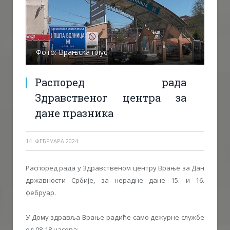
Фото: Врањска плус
Распоред рада
Здравственог центра за
дане празника
14. ФЕБРУАРА 2024.
Распоред рада у Здравственом центру Врање за Дан
државности Србије, за нерадне дане 15. и 16.
фебруар.
У Дому здравља Врање радиће само дежурне службе
од 08-18 часова: