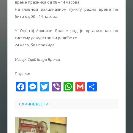
време празника од 08 – 14 часова.
На главном вакциналном пункту радно време ће
бити од 08 – 14 часова.
У Општој болници Врање рад је организован по
систему дежурстава и радиће се
24 часа, без прекида.
Извор: Сајт града Врања
Подели:
Facebook
Messenger
Twitter
Viber
WhatsApp
Gmail
Share
СЛИЧНЕ ВЕСТИ: