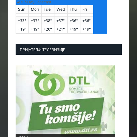
See 7-Day Forecast
Sun
Mon
Tue
Wed
Thu
Fri
+
33°
+
37°
+
38°
+
37°
+
36°
+
36°
+
19°
+
19°
+
20°
+
21°
+
19°
+
19°
ПРИЈАТЕЉИ ТЕЛЕВИЗИЈЕ