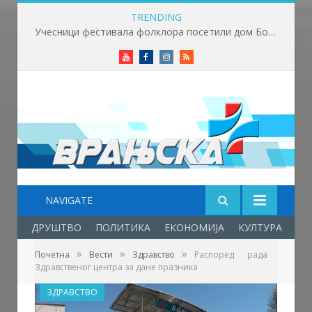
TRENDING
Учесници фестивала фолклора посетили дом Боре Станковића
Youtube
Facebook
Instagram
RSS
NAVIGATE
ДРУШТВО
ПОЛИТИКА
ЕКОНОМИЈА
КУЛТУРА
ОБ
»
»
»
Почетна
Вести
Здравство
Распоред рада
Здравственог центра за дане празника
ЗДРАВСТВО