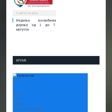
5. АВГУСТА 2026.
Недеља посвећена
дојењу од 1. до 7.
августа
ВРЕМЕ
+
32
°
C
H:
+
33°
L:
+
20°
Vranje
Saturday, 08 August