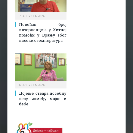
7. АВГУСТА 2026.
Повећан број
интервенција у Хитној
помоћи у Врању због
високих температура
6. АВГУСТА 2026.
Дојење ствара посебну
везу између мајке и
бебе