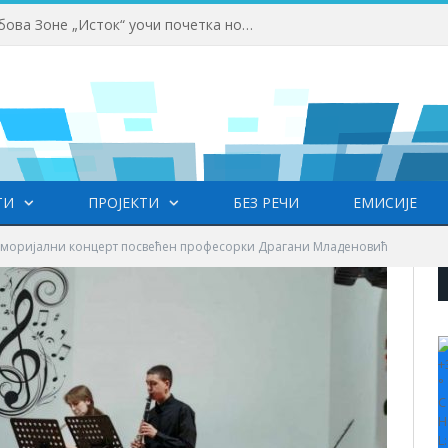
Одржана Конференција клубова Зоне „Исток“ уочи почетка нове сезоне
ТИ
ПРОЈЕКТИ
БЕЗ РЕЧИ
ЕМИСИЈЕ
моријални концерт посвећен професорки Драгани Младеновић
+
°
C
H
L