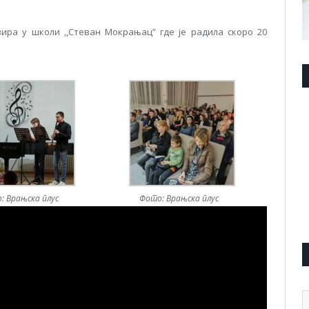
ира у школи ,,Стеван Мокрањац” где је радила скоро 20
: Врањска плус
Фото: Врањска плус
А