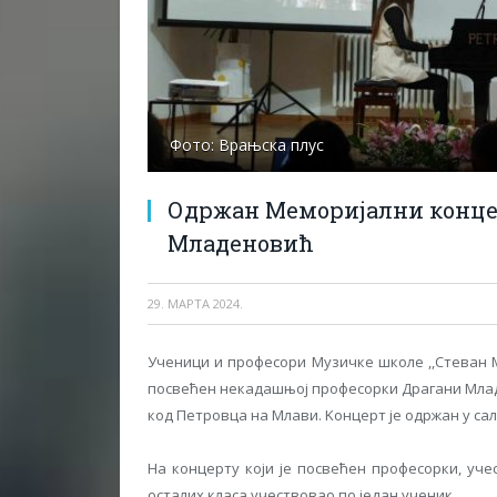
Фото: Врањска плус
Одржан Меморијални конце
Младеновић
29. МАРТА 2024.
Ученици и професори Mузичке школе ,,Стеван 
посвећен некадашњој професорки Драгани Млад
код Петровца на Млави. Kонцерт је одржан у са
На концерту који је посвећен професорки, учес
осталих класа учествовао по један ученик.