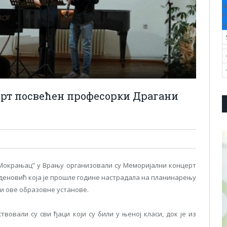
V
F
S
рт посвећен професорки Драгани
Мокрањац” у Врању организовали су Меморијални концерт
еновић која је прошле године настрадала на планинарењу
ли ове образовне установе.
твовали су сви ђаци који су били у њеној класи, док је из