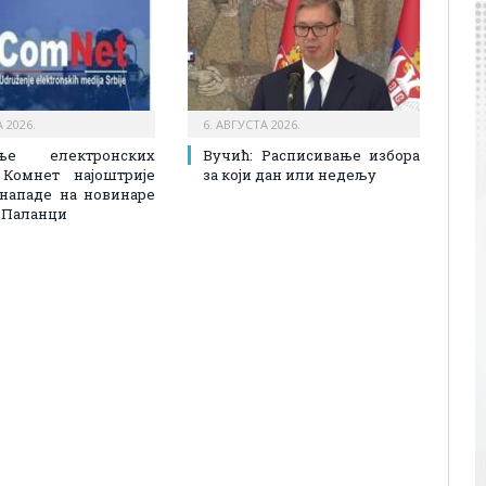
 2026.
6. АВГУСТА 2026.
ење електронских
Вучић: Расписивање избора
 Комнет најоштрије
за који дан или недељу
 нападе на новинаре
ј Паланци