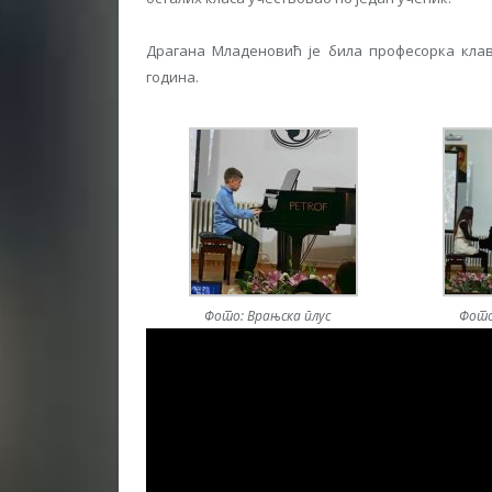
Драгана Младеновић је била професорка клав
година.
Фото: Врањска плус
Фото