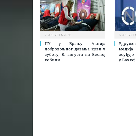
7. АВГУСТА 2026.
6. АВГУСТА
ПУ у Врању: Акција
Удруж
добровољног давања крви у
медија
суботу, 8. августа на Бесној
осуђује
кобили
у Бачко