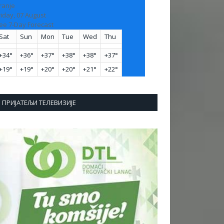
ranje
riday, 07 August
ee 7-Day Forecast
Sat
Sun
Mon
Tue
Wed
Thu
+
34°
+
36°
+
37°
+
38°
+
38°
+
37°
+
19°
+
19°
+
20°
+
20°
+
21°
+
22°
ПРИЈАТЕЉИ ТЕЛЕВИЗИЈЕ