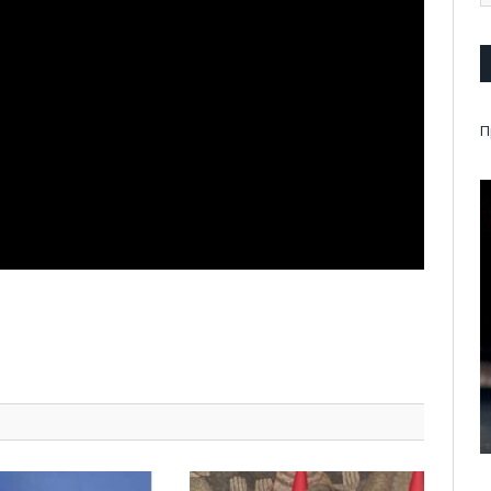
П
pp
l
are