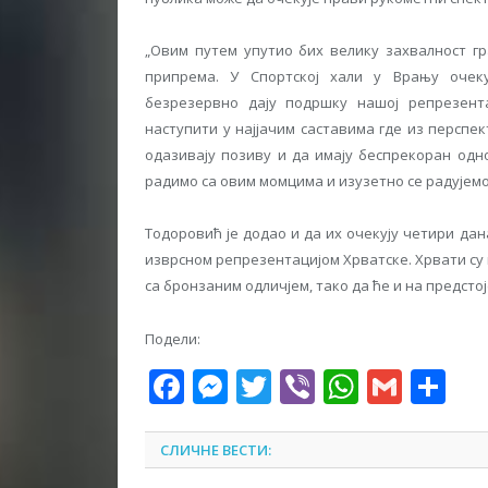
„Овим путем упутио бих велику захвалност гр
припрема. У Спортској хали у Врању очек
безрезервно дају подршку нашој репрезент
наступити у најјачим саставима где из перспе
одазивају позиву и да имају беспрекоран одн
радимо са овим момцима и изузетно се радујемо
Тодоровић је додао и да их очекују четири да
изврсном репрезентацијом Хрватске. Хрвати су
са бронзаним одличјем, тако да ће и на предст
Подели:
Facebook
Messenger
Twitter
Viber
WhatsA
Gmai
Sh
СЛИЧНЕ ВЕСТИ: