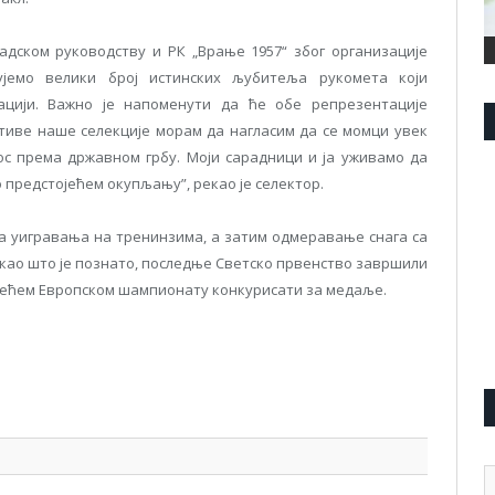
адском руководству и РК „Врање 1957“ због организације
ујемо велики број истинских љубитеља рукомета који
ацији. Важно је напоменути да ће обе репрезентације
ктиве наше селекције морам да нагласим да се момци увек
ос према државном грбу. Моји сарадници и ја уживамо да
 предстојећем окупљању”, рекао је селектор.
на уигравања на тренинзима, а затим одмеравање снага са
 као што је познато, последње Светско првенство завршили
ојећем Европском шампионату конкурисати за медаље.
pp
l
are
А