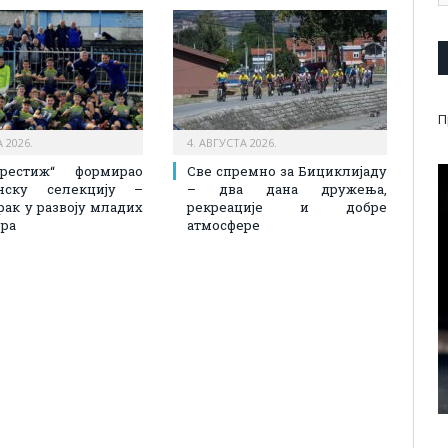
П
 2026.
4. АВГУСТА 2026.
рестиж“ формирао
Све спремно за Бициклијаду
нску селекцију –
– два дана дружења,
рак у развоју младих
рекреације и добре
ра
атмосфере