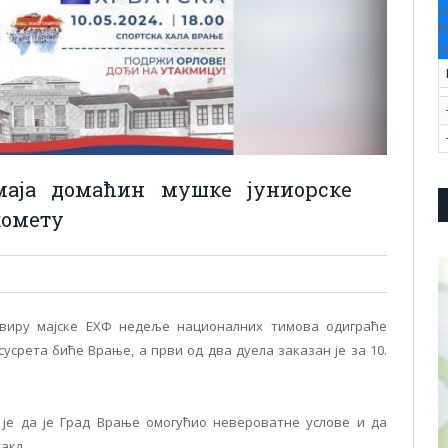
V
T
S
 маја домаћин мушке јуниорске
комету
квиру мајске ЕХФ недеље националних тимова одиграће
усрета биће Врање, а први од два дуела заказан је за 10.
 је да је Град Врање омогућио невероватне услове и да
акл.