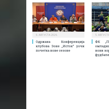
6. АВГУСТА 2026.
5. АВГУСТА
Одржана Конференција
ФК „П
клубова Зоне „Исток“ уочи
омлади
почетка нове сезоне
нови ко
фудбале