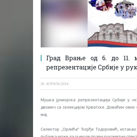
Град Врање од 6. до 11.
репрезентације Србије у ру
30. АПРИЛА 2024.
Мушка јуниорска репрезентација Србије у о
двомеч са селекцијом Хрватске. Домаћин ових с
мај.
Селектор „Орлића“ Ђорђе Тодоровић, истакао
публика може да очекује прави рукометни спект