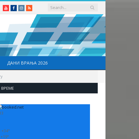
Youtube
Facebook
Instagram
RSS
ДАНИ ВРАЊА 2026
ту
ВРЕМЕ
33
:
+
34°
:
+
19°