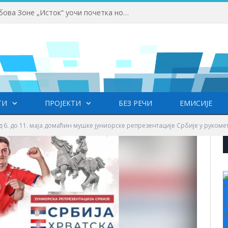
Одржана Конференција клубова Зоне „Исток“ уочи почетка нове сезоне
ТИ
ПРОЈЕКТИ
БЕЗ РЕЧИ
ЕМИСИЈЕ
 6. до 11. маја домаћин мушке јуниорске репрезентације Србије у рукоме
+
°
C
H
L