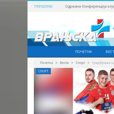
TRENDING
ПОЧЕТНА
ВЕС
»
»
»
-
Почетна
Вести
Спорт
Град Врање од
СПОРТ