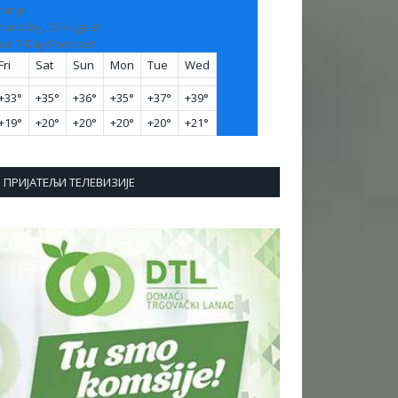
ranje
hursday, 06 August
ee 7-Day Forecast
Fri
Sat
Sun
Mon
Tue
Wed
+
33°
+
35°
+
36°
+
35°
+
37°
+
39°
+
19°
+
20°
+
20°
+
20°
+
20°
+
21°
ПРИЈАТЕЉИ ТЕЛЕВИЗИЈЕ