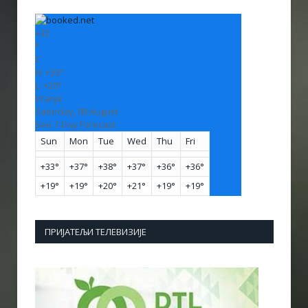
+
32
°
C
H:
+
33°
L:
+
20°
Vranje
Saturday, 08 August
See 7-Day Forecast
Sun
Mon
Tue
Wed
Thu
Fri
+
33°
+
37°
+
38°
+
37°
+
36°
+
36°
+
19°
+
19°
+
20°
+
21°
+
19°
+
19°
ПРИЈАТЕЉИ ТЕЛЕВИЗИЈЕ