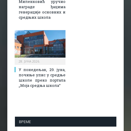
Миленковић уручио
награде ђацима
генерације основних и
средњих школа
28. ЈУНА 2026.
У понедељак, 29. јуна,
почиње упис у средње
школе преко портала
„Моја средња школа“
ВРЕМЕ