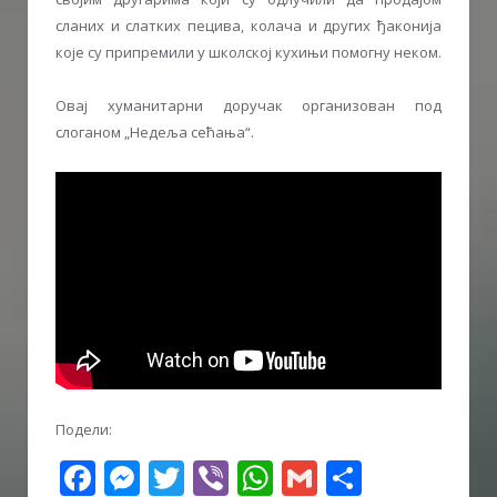
сланих и слатких пецива, колача и других ђаконија
које су припремили у школској кухињи помогну неком.
Овај хуманитарни доручак организован под
слоганом „Недеља сећања“.
Подели:
Facebook
Messenger
Twitter
Viber
WhatsApp
Gmail
Share