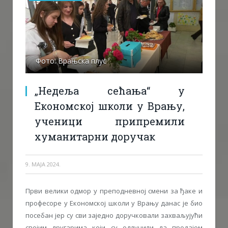
Фото: Врањска плус
„Недеља сећања“ у
Економској школи у Врању,
ученици припремили
хуманитарни доручак
9. МАЈА 2024.
Први велики одмор у преподневној смени за ђаке и
професоре у Економској школи у Врању данас је био
посебан јер су сви заједно доручковали захваљујући
својим другарима који су одлучили да продајом