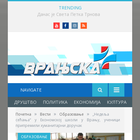
TRENDING
Данас је Света Петка Трнова
Youtube
Facebook
Instagram
RSS
NAVIGATE
ДРУШТВО
ПОЛИТИКА
ЕКОНОМИЈА
КУЛТУРА
ОБ
»
»
»
Почетна
Вести
Образовање
„Недеља
сећања“ у Економској школи у Врању, ученици
припремили хуманитарни доручак
ОБРАЗОВАЊЕ