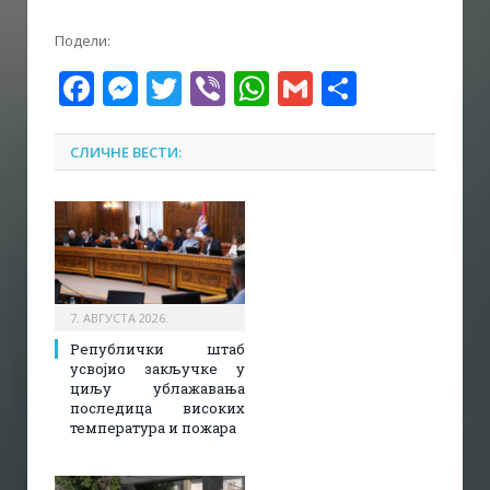
Подели:
Facebook
Messenger
Twitter
Viber
WhatsApp
Gmail
Share
СЛИЧНЕ ВЕСТИ:
7. АВГУСТА 2026.
Републички штаб
усвојио закључке у
циљу ублажавања
последица високих
температура и пожара​