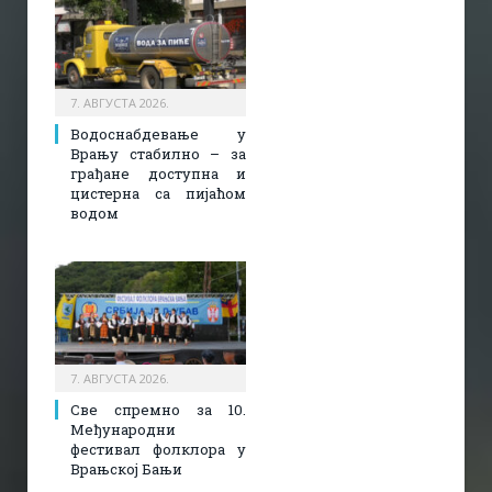
7. АВГУСТА 2026.
Водоснабдевање у
Врању стабилно – за
грађане доступна и
цистерна са пијаћом
водом
7. АВГУСТА 2026.
Све спремно за 10.
Међународни
фестивал фолклора у
Врањској Бањи