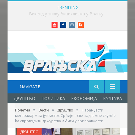
TRENDING
Викенд у знаку бициклизма у Врању
Youtube
Facebook
Instagram
RSS
NAVIGATE
ДРУШТВО
ПОЛИТИКА
ЕКОНОМИЈА
КУЛТУРА
ОБ
»
»
»
Почетна
Вести
Друштво
Наранџасти
метеоаларм за југоисток Србије – све надлежне службе
ће спроводити дежурства и бити у приправности
ДРУШТВО