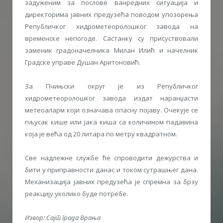
задуженим за послове ванредних ситуација и
директорима јавних предузећа поводом упозорења
Републичког хидрометеоролошког завода на
временске непогоде. Састанку су присуствовали
заменик градоначелника Милан Илић и начелник
Градске управе Душан Аритоновић.
За Пчињски округ је из Републичког
хидрометеоролошког завода издат наранџасти
метеоаларм који означава опасну појаву. Очекује се
пљусак кише или јака киша са количином падавина
која је већа од 20 литара по метру квадратном.
Све надлежне службе ће спроводити дежурства и
бити у приправности данас и током сутрашњег дана.
Механизација јавних предузећа је спремна за брзу
реакцију уколико буде потребе.
Извор: Сајт града Врања