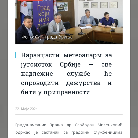
Фото: Сајт града Врања
Наранџасти метеоаларм за
југоисток Србије – све
надлежне службе ће
спроводити дежурства и
бити у приправности
22. МАЈА 2024.
Градоначелник Врања др Слободан Миленковић
одржао је састанак са градским службеницима