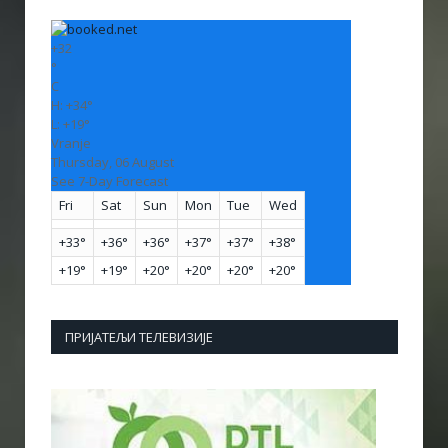
+
32
°
C
H:
+
34°
L:
+
19°
Vranje
Thursday, 06 August
See 7-Day Forecast
Fri
Sat
Sun
Mon
Tue
Wed
+
33°
+
36°
+
36°
+
37°
+
37°
+
38°
+
19°
+
19°
+
20°
+
20°
+
20°
+
20°
ПРИЈАТЕЉИ ТЕЛЕВИЗИЈЕ