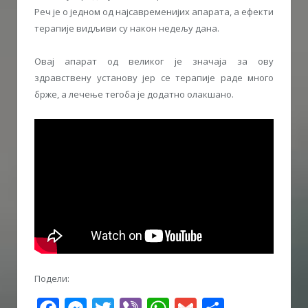
Реч је о једном од најсавременијих апарата, а ефекти
терапије видљиви су након недељу дана.
Овај апарат од великог је значаја за ову
здравствену установу јер се терапије раде много
брже, а лечење тегоба је додатно олакшано.
Подели: