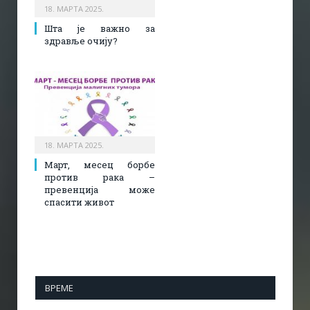
18. МАРТА 2025.
Шта је важно за
здравље очију?
18. МАРТА 2025.
Март, месец борбе
против рака –
превенција може
спасити живот
ВРЕМЕ