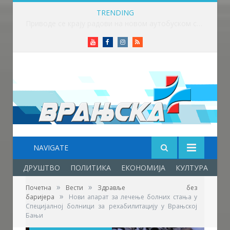
TRENDING
Издат црвени степен упозорења на јак топлотни талас
Youtube
Facebook
Instagram
RSS
NAVIGATE
ДРУШТВО
ПОЛИТИКА
ЕКОНОМИЈА
КУЛТУРА
ОБ
»
»
Почетна
Вести
Здравље без
»
баријера
Нови апарат за лечење болних стања у
Специјалној болници за рехабилитацију у Врањској
Бањи