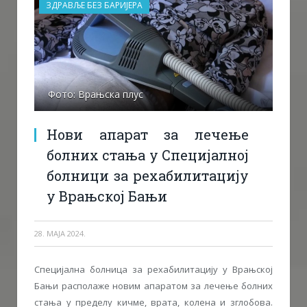
ЗДРАВЉЕ БЕЗ БАРИЈЕРА
Фото: Врањска плус
Нови апарат за лечење
болних стања у Специјалној
болници за рехабилитацију
у Врањској Бањи
28. МАЈА 2024.
Специјална болница за рехабилитацију у Врањској
Бањи располаже новим апаратом за лечење болних
стања у пределу кичме, врата, колена и зглобова.