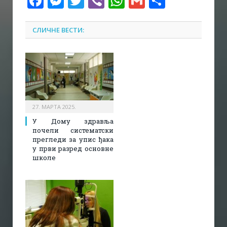
Facebook
Messenger
Twitter
Viber
WhatsApp
Gmail
Share
СЛИЧНЕ ВЕСТИ:
27. МАРТА 2025.
У Дому здравља
почели систематски
прегледи за упис ђака
у први разред основне
школе