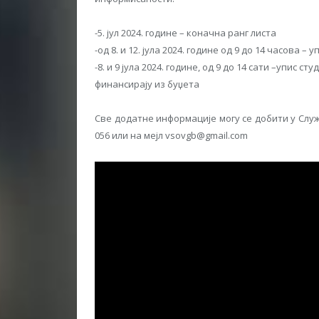
-5. јул 2024. године – коначна ранг листа
-од 8. и 12. јула 2024. године од 9 до 14 часова – у
-8. и 9 јула 2024. године, од 9 до 14 сати –упис ст
финансирају из буџета
Све додатне информације могу се добити у Служб
056 или на мејл vsovgb@gmail.com