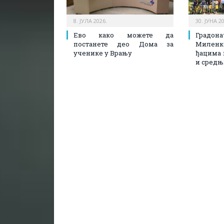
8. ЈУЛА 2026.
30. ЈУНА 2
Ево како можете да
Град
постанете део Дома за
Миленко
ученике у Врању
ђацима 
и средњ