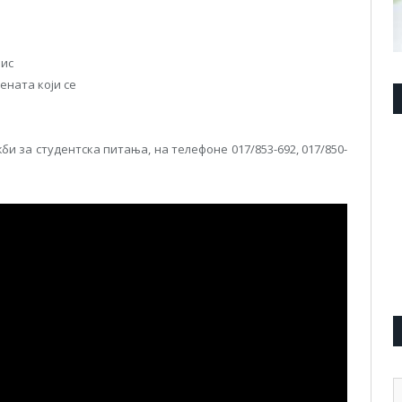
пис
удената који се
и за студентска питања, на телефоне 017/853-692, 017/850-
А