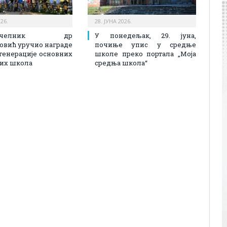
026.
28. ЈУНА 2026.
оначелник др
У понедељак, 29. јуна,
вић уручио награде
почиње упис у средње
генерације основних
школе преко портала „Моја
их школа
средња школа“