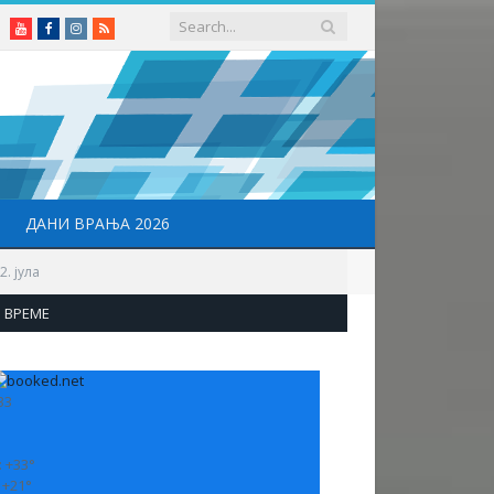
Youtube
Facebook
Instagram
RSS
ДАНИ ВРАЊА 2026
. јула
ВРЕМЕ
33
:
+
33°
:
+
21°