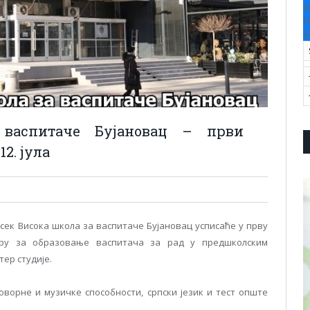
V
F
S
 васпитаче Бујановац – први
12. јула
дсек Висока школа за васпитаче Бујановац усписаће у прву
меру за образовање васпитача за рад у предшколским
тер студије.
говорне и музичке способности, српски језик и тест опште