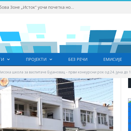
Одржана Конференција клубова Зоне „Исток“ уочи почетка нове сезоне
ТИ
ПРОЈЕКТИ
БЕЗ РЕЧИ
ЕМИСИЈЕ
исока школа за васпитаче Бујановац – први конкурсни рок од 24. јуна до 12
+
°
C
H
L