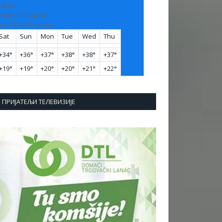
ranje
riday, 07 August
ee 7-Day Forecast
Sat
Sun
Mon
Tue
Wed
Thu
+
34°
+
36°
+
37°
+
38°
+
38°
+
37°
+
19°
+
19°
+
20°
+
20°
+
21°
+
22°
ПРИЈАТЕЉИ ТЕЛЕВИЗИЈЕ