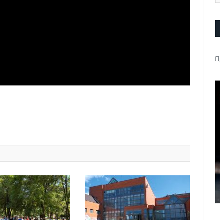
П
pp
l
are