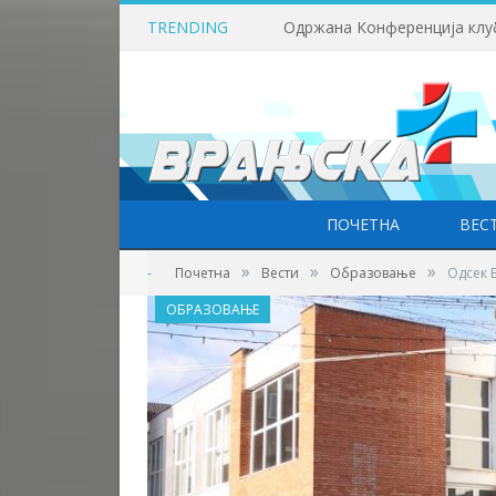
TRENDING
ПОЧЕТНА
ВЕС
»
»
»
-
Почетна
Вести
Образовање
Одсек В
ОБРАЗОВАЊЕ