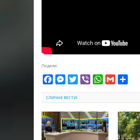
Подели:
Facebook
Messenger
Twitter
Viber
WhatsA
Gmai
Sh
СЛИЧНЕ ВЕСТИ: