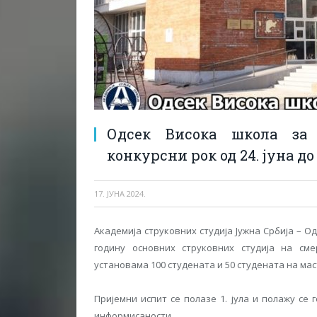
Одсек Висока школа за
конкурсни рок од 24. јуна до 
17. ЈУНА 2024.
Академија струковних студија Јужна Србија – О
годину основних струковних студија на с
установама 100 студената и 50 студената на мас
Пријемни испит се полазе 1. јула и полажу се 
информисаности.