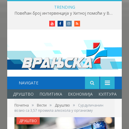
TRENDING
Повећан број интервенција у Хитној помоћи у Врању због високих температура
Youtube
Facebook
Instagram
RSS
NAVIGATE
ДРУШТВО
ПОЛИТИКА
ЕКОНОМИЈА
КУЛТУРА
ОБ
»
»
»
Почетна
Вести
Друштво
Сурдуличанин
возио са 3,57 промила алкохола у организму
ДРУШТВО