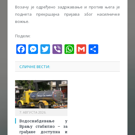
Возачу је одређено задржавање и против њега је
поднета прекршајна пријава због насилничке
вожње.
Подели:
Facebook
Messenger
Twitter
Viber
WhatsApp
Gmail
Share
СЛИЧНЕ ВЕСТИ:
7. АВГУСТА 2026.
Водоснабдевање у
Врању стабилно – за
грађане доступна и