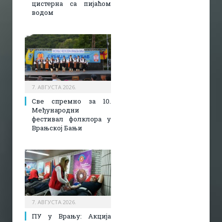
цистерна са пијаћом
водом
7. АВГУСТА 2026.
Све спремно за 10.
Међународни
фестивал фолклора у
Врањској Бањи
7. АВГУСТА 2026.
ПУ у Врању: Акција