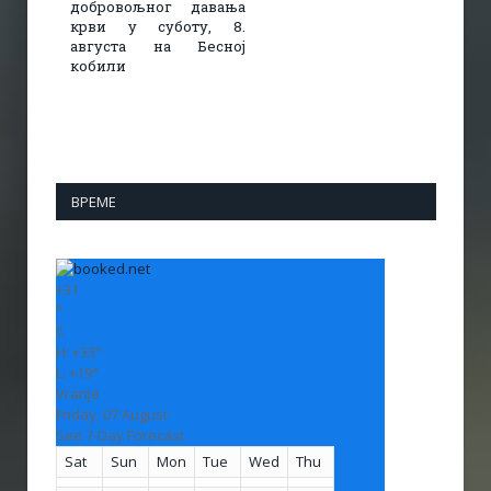
добровољног давања
крви у суботу, 8.
августа на Бесној
кобили
ВРЕМЕ
+
31
°
C
H:
+
33°
L:
+
19°
Vranje
Friday, 07 August
See 7-Day Forecast
Sat
Sun
Mon
Tue
Wed
Thu