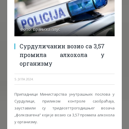
Фото: Врањска плус
Сурдуличанин возио са 3,57
промила алкохола у
организму
5. ЈУЛА 2024.
Припадници Министарства унутрашњих послова у
Сурдулици, приликом контроле саобраћаја,
зауставили су тридесеттрогодишњег возача
„фолксвагена“ који је возио са 3,57 промила алкохола
у организму.