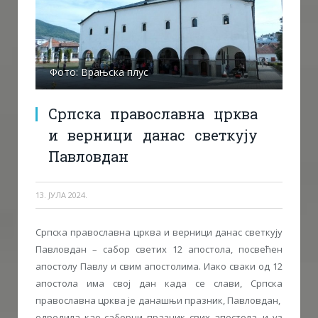
Фото: Врањска плус
Српска православна црква
и верници данас светкују
Павловдан
13. ЈУЛА 2024.
Српска православна црква и верници данас светкују
Павловдан – сабор светих 12 апостола, посвећен
апостолу Павлу и свим апостолима. Иако сваки од 12
апостола има свој дан када се слави, Српска
православна црква је данашњи празник, Павловдан,
одредила као саборни празник свих апостола, и уз