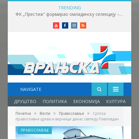
TRENDING
Факултет српских студија објављује позив за ангажовање лектора српског језика на Универзитету ,,HISU“ у Кини
Youtube
Facebook
Instagram
RSS
NAVIGATE
ДРУШТВО
ПОЛИТИКА
ЕКОНОМИЈА
КУЛТУРА
ОБ
»
»
»
Почетна
Вести
Православље
Српска
православна црква и верници данас светкују Павловдан
ПРАВОСЛАВЉЕ