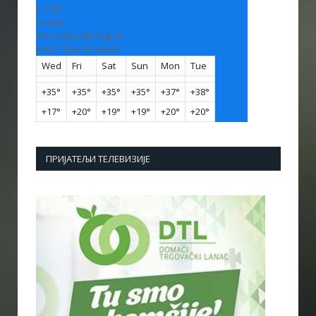
L:
+
18°
Vranje
Thursday, 06 August
See 7-Day Forecast
Wed
Fri
Sat
Sun
Mon
Tue
+
35°
+
35°
+
35°
+
35°
+
37°
+
38°
+
17°
+
20°
+
19°
+
19°
+
20°
+
20°
ПРИЈАТЕЉИ ТЕЛЕВИЗИЈЕ