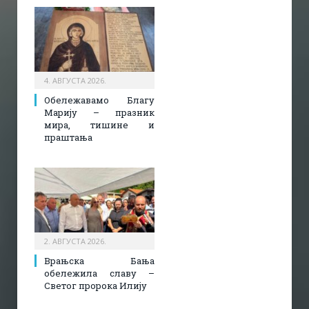
4. АВГУСТА 2026.
Обележавамо Благу
Марију – празник
мира, тишине и
праштања
2. АВГУСТА 2026.
Врањска Бања
обележила славу –
Светог пророка Илију