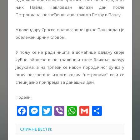
њих Павла. Павловдан долази дан после
Петровдана, посвећеног апостолима Петру и Павлу.
У календару Српске православне цркве Павловдан је
обележен црним словом.
У пољу се не ради ништа а домаћице одлажу своје
кућне обавезе и по традицији своје ближње дарују
јабукама, а на трпези се након породичног ручка у
виду посластице износи колач “петровача“ који се
специјално припрема за данашњи дан.
Подели:
Facebook
Messenger
Twitter
Viber
WhatsApp
Gmail
Share
СЛИЧНЕ ВЕСТИ: