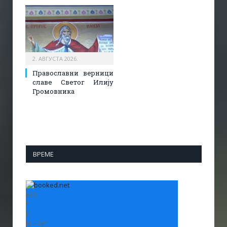
2. АВГУСТА 2026.
Православни верници
славе Светог Илију
Громовника
ВРЕМЕ
+
33
°
C
H:
+
34°